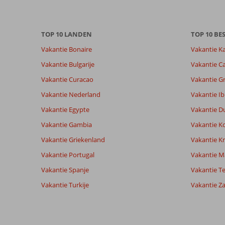
info
over
onze
TOP 10 LANDEN
TOP 10 B
beoordelingen.
Vakantie Bonaire
Vakantie K
Totale score
Scoreverdeling
8,3
Vakantie Bulgarije
Vakantie Ca
Algemene indruk
8,1
Eten
Gebaseerd op:
Vakantie Curacao
Vakantie G
Ligging
8,4
Kamers
588
Zeer goed
Service
8,2
Kindvriende
Vakantie Nederland
Vakantie Ib
beoordelingen
Prijs/kwaliteit
7,9
Wifi kwalite
Vakantie Egypte
Vakantie D
Vakantie Gambia
Vakantie K
Ervaringen
Taal
Vakantie Griekenland
Vakantie Kr
van onze
Nederlands (NL) (449)
Vakantie Portugal
klanten
Vakantie M
Vakantie Spanje
Vakantie Te
Vakantie Turkije
Vakantie Z
5,0
Over
Algemene indruk
5
Hurghada-
Ligging
9
Sadia
Stad:
Service
9