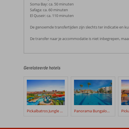
Soma Bay: ca. 50 minuten
Safaga: ca. 60 minuten
El Quseir: ca. 110 minuten
De genoemde transfertijden zijn slechts ter indicatie en
De transfer naar je accommodatie is niet inbegrepen, maar
De
beoordelingen
zijn
door
Gerelateerde hotels
onze
klanten
geschreven
na
hun
verblijf
in
Pickalbatros Jungle Aqua Park Resort – Neverland
Panorama Bungalows El Gouna
Ali
Baba
Palace