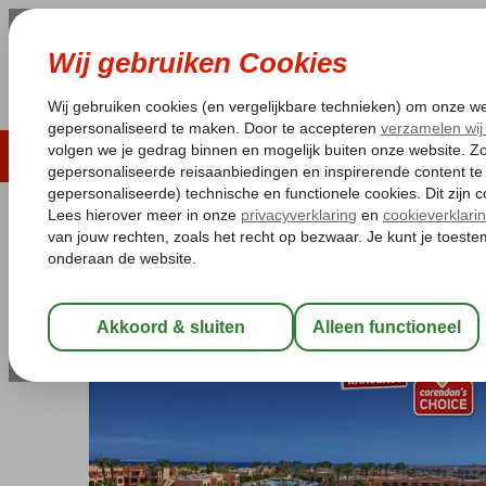
LAST MINUTE
ZOMER 2026
ZONVAKA
Pakketgarantie
Laagsteprijsgarantie*
Gratis
Egypte
Home
Rode Zee
Hurghada
Hurghada-Stad
Ali Baba Pala
Ali Baba Palace
All Inclusive
-
Hotel