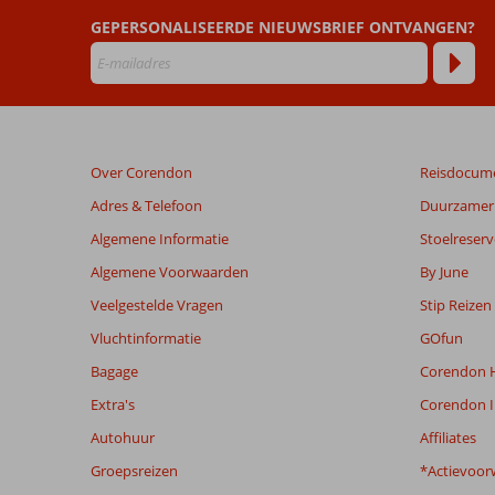
GEPERSONALISEERDE NIEUWSBRIEF ONTVANGEN?
Beoordelingen
die
ouder
zijn
dan
48
Over Corendon
Reisdocum
maanden
worden
Adres & Telefoon
Duurzamer 
niet
Algemene Informatie
Stoelreserv
meer
weergegeven
Algemene Voorwaarden
By June
om
Veelgestelde Vragen
Stip Reizen
de
relevantie
Vluchtinformatie
GOfun
van
Bagage
Corendon H
de
getoonde
Extra's
Corendon I
beoordelingen
Autohuur
Affiliates
te
garanderen.
Groepsreizen
*Actievoor
Meer