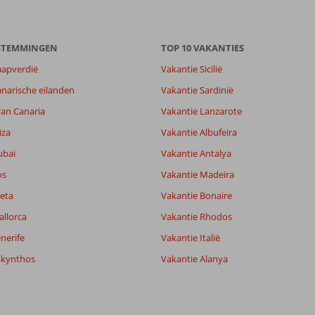
ESTEMMINGEN
TOP 10 VAKANTIES
aapverdië
Vakantie Sicilië
narische eilanden
Vakantie Sardinië
7,2
ran Canaria
Vakantie Lanzarote
7,6
lijk
8,1
iza
Vakantie Albufeira
it
5,6
ubai
Vakantie Antalya
os
Vakantie Madeira
Filter reisgezelschap
Sorteren op
eta
Vakantie Bonaire
Alle
datum (nieuw > oud)
allorca
Vakantie Rhodos
nerife
Vakantie Italië
akynthos
Vakantie Alanya