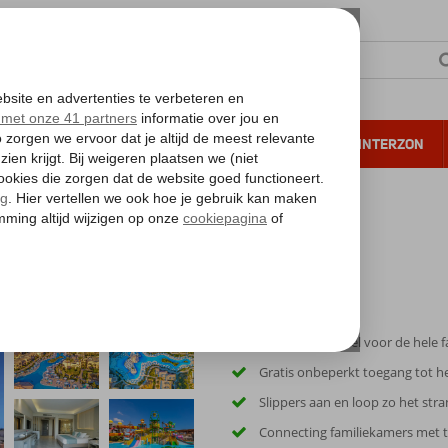
NTIE
VERRE REIZEN
ALL INCLUSIVE
WINTERZON
 annuleren*
ce
Fantastisch hotel voor de hele f
Gratis onbeperkt toegang tot h
Slippers aan en loop zo het str
Connecting familiekamers met 