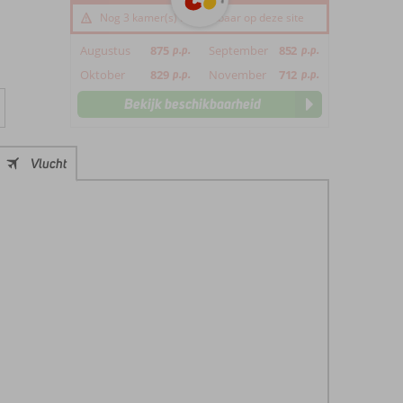
Nog 3 kamer(s) beschikbaar op deze site
Augustus
875
p.p.
September
852
p.p.
Oktober
829
p.p.
November
712
p.p.
Bekijk beschikbaarheid
Vlucht