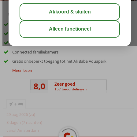
04:50
00:20
aug 34°
C
delen
bewaar
Uitstekende prijs-kwaliteitverhouding
Direct aan het privé zandstrand
2 van de 3 à-la-carte restaurants inclusief
Connected familiekamers
Gratis onbeperkt toegang tot het Ali Baba Aquapark
Meer lezen
8,0
Zeer goed
157 beoordelingen
+
29 aug 2026 (za)
8 dagen (7 nachten)
vanaf Amsterdam