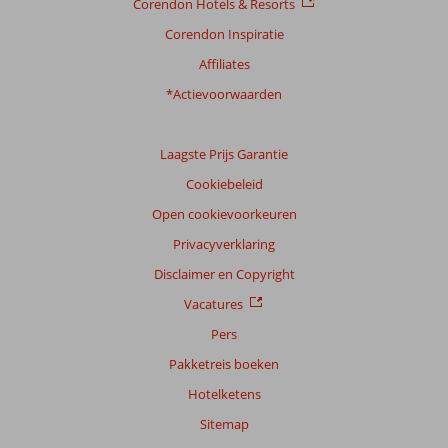
Corendon Hotels & Resorts
Corendon Inspiratie
Ervaringen
van
Affiliates
onze
klanten
*Actievoorwaarden
Taal
Nederlands (NL) (119)
Laagste Prijs Garantie
Filter
Cookiebeleid
reisgezelschap
Open cookievoorkeuren
Alle
Privacyverklaring
Sorteren
op
Disclaimer en Copyright
datum (nieuw > oud)
Vacatures
Pers
Anthonius
9,0
Pakketreis boeken
Nederland
Hotelketens
Alleen
,
15 maart 2026
Sitemap