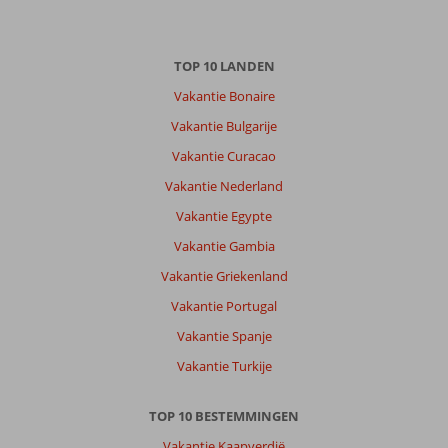
Over
Hurghada-
TOP 10 LANDEN
Stad:
Vakantie Bonaire
Resort
heeft
Vakantie Bulgarije
een
Vakantie Curacao
goede
ligging
Vakantie Nederland
aan
Vakantie Egypte
het
strand
Vakantie Gambia
mooie
Vakantie Griekenland
zwembaden
en
Vakantie Portugal
veel
Vakantie Spanje
restaurants
Vakantie Turkije
Over
Aladdin
TOP 10 BESTEMMINGEN
Beach:
Nette
Vakantie Kaapverdië