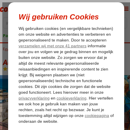
Pakketgarantie
Egypte
Home
Rode Zee
Hurghada
Hurghada-Stad
Aladdin Beach
Aladdin Beach
All Inclusive
-
Hotel