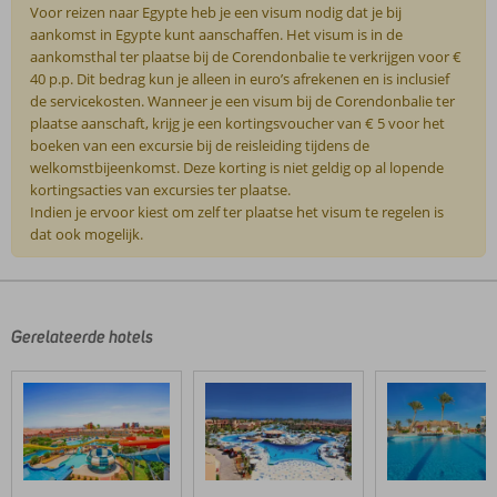
Voor reizen naar Egypte heb je een visum nodig dat je bij
aankomst in Egypte kunt aanschaffen. Het visum is in de
aankomsthal ter plaatse bij de Corendonbalie te verkrijgen voor €
40 p.p. Dit bedrag kun je alleen in euro’s afrekenen en is inclusief
de servicekosten. Wanneer je een visum bij de Corendonbalie ter
plaatse aanschaft, krijg je een kortingsvoucher van € 5 voor het
boeken van een excursie bij de reisleiding tijdens de
welkomstbijeenkomst. Deze korting is niet geldig op al lopende
kortingsacties van excursies ter plaatse.
Indien je ervoor kiest om zelf ter plaatse het visum te regelen is
dat ook mogelijk.
De
beoordelingen
zijn
door
Gerelateerde hotels
onze
klanten
geschreven
na
hun
verblijf
in