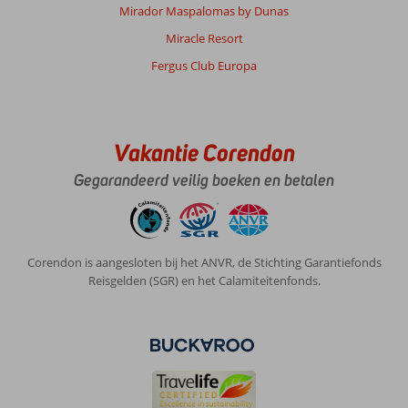
Mirador Maspalomas by Dunas
Tijdens
de
Miracle Resort
heenvlucht
Fergus Club Europa
kwamen
wij
erachter
dat
het
Vakantie Corendon
paspoort
minimaal
Gegarandeerd veilig boeken en betalen
6
maanden
geldig
moest
Corendon is aangesloten bij het ANVR, de Stichting Garantiefonds
zijn
Reisgelden (SGR) en het Calamiteitenfonds.
en
aangezien
dat
niet
het
geval
was