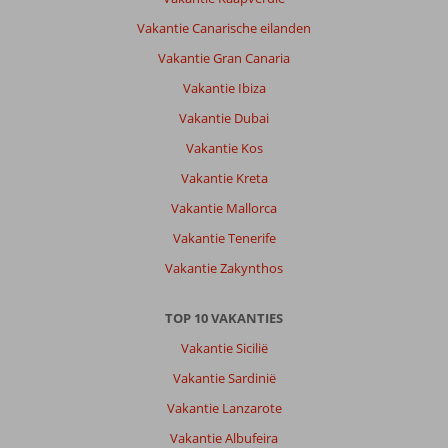
schone
Vakantie Canarische eilanden
kamer,
schoonmaken
Vakantie Gran Canaria
werd
Vakantie Ibiza
wel
gedaan
Vakantie Dubai
maar
Vakantie Kos
er
kwam
Vakantie Kreta
niet
Vakantie Mallorca
iedere
dag
Vakantie Tenerife
iemand
Vakantie Zakynthos
even
langs
om
TOP 10 VAKANTIES
te
Vakantie Sicilië
kijken
voor
Vakantie Sardinië
schone
Vakantie Lanzarote
handdoeken
die
Vakantie Albufeira