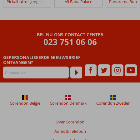
Pickalbatros Jungle Aqua Park Resort – Neverland
Ali Baba Palace
Aladdin
Beach
Beoordelingen
die
BEL NU ONS CONTACT CENTER
ouder
023 751 06 06
zijn
dan
GEPERSONALISEERDE NIEUWSBRIEF
48
ONTVANGEN?
maanden
worden
niet
meer
weergegeven
om
de
Corendon België
Corendon Denmark
Corendon Zweden
relevantie
van
de
Over Corendon
getoonde
Adres & Telefoon
beoordelingen
te