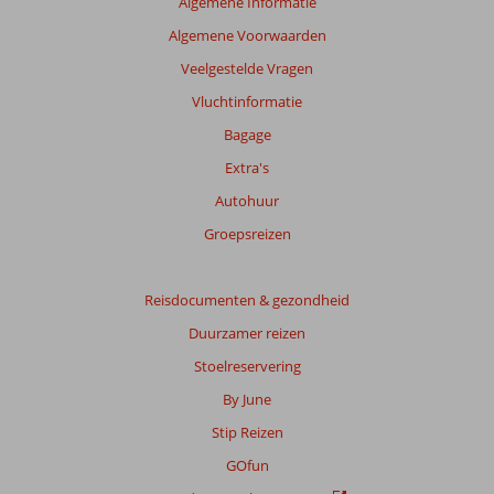
Algemene Informatie
garanderen.
Algemene Voorwaarden
Meer
info
Veelgestelde Vragen
over
Vluchtinformatie
onze
beoordelingen.
Bagage
Extra's
Totale
Autohuur
score
Groepsreizen
Gebaseerd
op:
157
Reisdocumenten & gezondheid
beoordelingen
Duurzamer reizen
Stoelreservering
Scoreverdeling
By June
Algemene indruk
8,0
Eten
7,3
Stip Reizen
Ligging
8,3
Kamers
7,2
Service
8,0
Kindvriendelijk
8,1
GOfun
Prijs/kwaliteit
7,8
Wifi kwaliteit
6,1