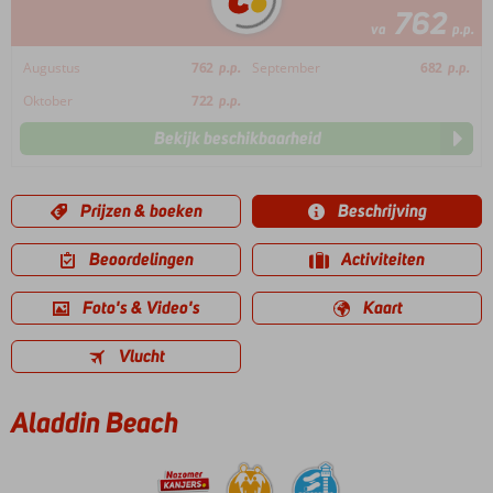
762
va
p.p.
Augustus
762
p.p.
September
682
p.p.
Oktober
722
p.p.
Bekijk beschikbaarheid
Prijzen & boeken
Beschrijving
Beoordelingen
Activiteiten
Foto's & Video's
Kaart
Vlucht
Aladdin Beach