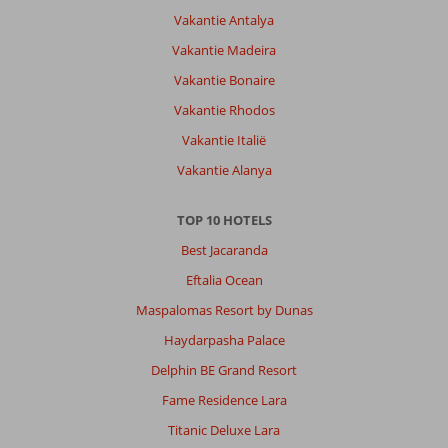
2
Vakantie Antalya
dagen
op
Vakantie Madeira
de
Vakantie Bonaire
grond
lagen
Vakantie Rhodos
Vakantie Italië
Algemene indruk
9
Eten
9
Ligging
8
Kamers
9
Vakantie Alanya
Service
8
Kindvriendelijk
-
Prijs/kwaliteit
8
Wifi kwaliteit
8
TOP 10 HOTELS
Best Jacaranda
Barbara
8,0
Eftalia Ocean
Nederland
Maspalomas Resort by Dunas
Met partner
,
11 maart 2026
Haydarpasha Palace
Delphin BE Grand Resort
Over
Fame Residence Lara
Hurghada-
Titanic Deluxe Lara
Stad: