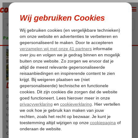
Pakketgarantie
Dunas Hotels en Resorts
Dunas Hotels en Resorts biedt uitstekende locaties en
accommodaties voor elke smaak, met service vanuit het hart.
Gericht op Europese vakantiegangers, stimuleert de keten ook lokaal
toerisme. Het Dolphin-symbool in het logo staat voor kwaliteit en
vakantieplezier. De accommodaties, van 3,5- en 4-sterrenhotels tot
luxe bungalows en villa’s, liggen op prachtige plekken in Zuid-Gran
Canaria.