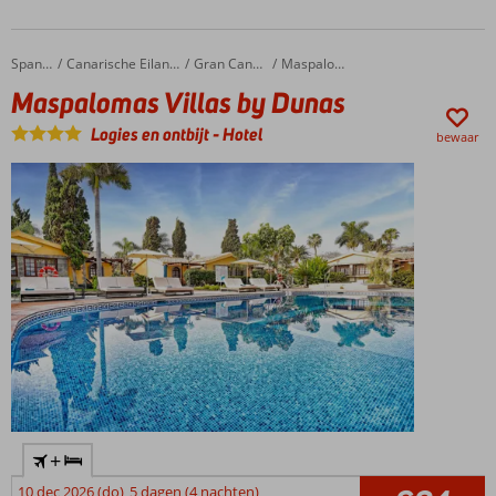
speeltuin,
miniclub
& -disco
Maspalomas Villas by Dunas
Home
Spanje
Canarische Eilanden
Gran Canaria
Maspalomas
Fijne 2- en 3-
Maspalomas Villas by Dunas
kamerbungalows
Gratis
Logies en ontbijt
-
Hotel
bewaar
shuttleservice
naar het
strand
+
10 dec 2026 (do)
5 dagen (4 nachten)