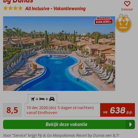
wel 6
All Inclusive
-
Vakantiewoning
bewaar
personen
All
Inclusive
ook
mogelijk
Populair
+
+
kwaliteitsresort
Aanrader
met goede All
8,5
10 dec 2026 (do)
5 dagen (4 nachten)
638
1398
va
p.p.
Inclusive
vanaf Eindhoven
beoordelingen
formule
Bekijk deze vakantie
Splash
park,
Voor “Service” krijgt Fly & Go Maspalomas Resort by Dunas een 8,7!