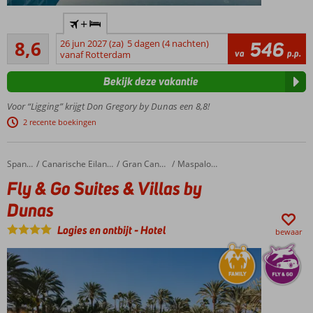
Alle
+
kamers
Aanrader
hebben
8,6
26 jun 2027 (za)
5 dagen (4 nachten)
546
24
va
p.p.
zeezicht
vanaf Rotterdam
beoordelingen
Direct
Bekijk deze vakantie
aan het
strand
Voor “Ligging” krijgt Don Gregory by Dunas een 8,8!
van San
2 recente boekingen
Augustin
Only
Adult
Fly & Go Suites & Villas by Dunas
Home
Spanje
Canarische Eilanden
Gran Canaria
Maspalomas
hotel
Fly & Go Suites & Villas by
(min.
leeftijd
Dunas
16
jaar)
Logies en ontbijt
-
Hotel
bewaar
All
Inclusive
ook
mogelijk