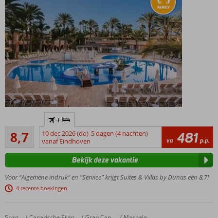
Ideaal
+
familiecomplex,
Aanrader
op loopafstand
8,7
10 dec 2026 (do)
5 dagen (4 nachten)
481
187
va
p.p.
van boulevard
vanaf Eindhoven
beoordelingen
Gratis
Bekijk deze vakantie
shuttleservice
naar het
Voor “Algemene indruk” en “Service” krijgt Suites & Villas by Dunas een 8,7!
strand
4 recente boekingen
3-kamer
suites tot
wel 6
Mirador Maspalomas by Dunas
Home
Spanje
Canarische Eilanden
Gran Canaria
Maspalomas