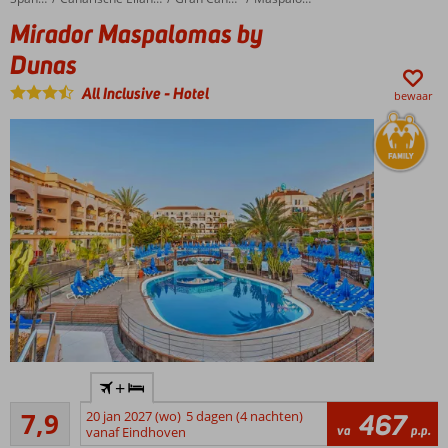
personen
Mirador Maspalomas by
All
Dunas
Inclusive
ook
All Inclusive
-
Hotel
mogelijk
bewaar
Heerlijk
+
hotel
Goed
voor
7,9
20 jan 2027 (wo)
5 dagen (4 nachten)
467
308
va
p.p.
het
vanaf Eindhoven
beoordelingen