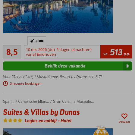
Populair
+
kwaliteitsresort
Aanrader
met goede All
8,5
10 dec 2026 (do)
5 dagen (4 nachten)
513
1374
va
p.p.
Inclusive
vanaf Eindhoven
beoordelingen
formule
Bekijk deze vakantie
Splash
park,
Voor “Service” krijgt Maspalomas Resort by Dunas een 8,7!
speeltuin,
3 recente boekingen
miniclub
& -disco
Fijne 2- en 3-
Suites & Villas by Dunas
Home
Spanje
Canarische Eilanden
Gran Canaria
Maspalomas
kamerbungalows
Suites & Villas by Dunas
Gratis
shuttleservice
Logies en ontbijt
-
Hotel
bewaar
naar het
strand