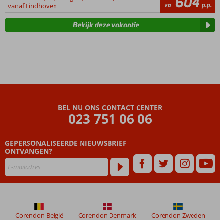
604
va
p.p.
vanaf Eindhoven
Bekijk deze vakantie
BEL NU ONS CONTACT CENTER
023 751 06 06
GEPERSONALISEERDE NIEUWSBRIEF
ONTVANGEN?
Corendon België
Corendon Denmark
Corendon Zweden