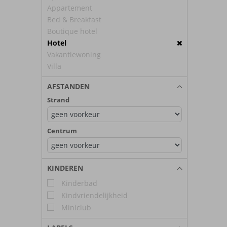
Appartement
Bed & Breakfast
Boutique hotel
Hotel
Vakantiewoning
Villa
AFSTANDEN
Strand
Centrum
KINDEREN
Kinderbad
Kindvriendelijkheid
Miniclub