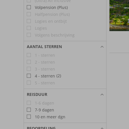
(Ultra) All Inclusive
Volpension (Plus)
Halfpension (Plus)
Logies en ontbijt
Logies
Volgens beschrijving
AANTAL STERREN
1 - sterren
2 - sterren
3 - sterren
(2)
4 - sterren
5 - sterren
REISDUUR
1-6 dagen
7-9 dagen
10 en meer dgn
BEOORDELING