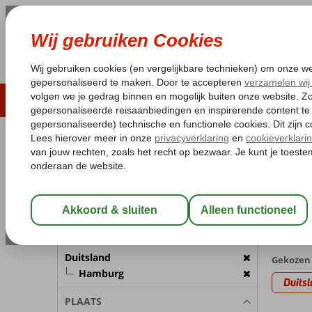
LAST MINUTE
ZOMER 2026
ZONVAKA
Pakketgarantie
Laagsteprijsgarantie*
Gratis
REISGEZELSCHAP
Home
Va
Kamer 1:
2 Personen
Hamb
met Hote
Wijzig Reisgezelschap
2 aanbi
BESTEMMING
Duitsland
Gekozen 
Hamburg
Duitsl
PLAATS