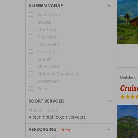
VLIEGEN VANAF
Amsterdam
Brussel
Charleroi
Düsseldorf
Eindhoven
Groningen
Keulen
Maastricht
Münster/Osnabrück
Duitsland
Cruise Adembenemend Noorwegen
Home
Rotterdam
Crui
Weeze
SOORT VERVOER
Vlucht + hotel
Alleen hotel (eigen vervoer)
VERZORGING
Uitleg