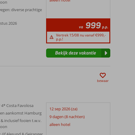
alleen hotel
soon
en: diverse prachtige
999
ustus 2026
va
p.p.
Vertrek 15/08 nu vanaf €999,-
p.p.!
Bekijk deze vakantie
bewaar
r 4* Costa Favolosa
12 sep 2026 (za)
ek en aankomst Hamburg
9 dagen (8 nachten)
& inclusief fooien t.w.v.
alleen hotel
soon
ik óf Alesund & Geiranger