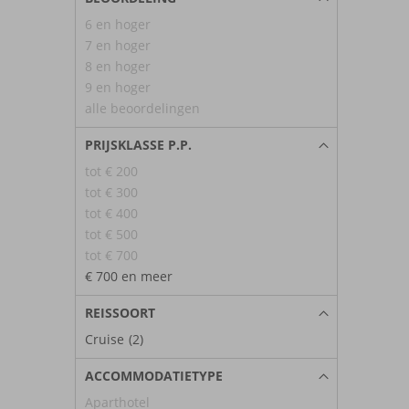
6 en hoger
7 en hoger
8 en hoger
9 en hoger
alle beoordelingen
PRIJSKLASSE P.P.
tot € 200
tot € 300
tot € 400
tot € 500
tot € 700
€ 700 en meer
REISSOORT
Cruise
(2)
ACCOMMODATIETYPE
Aparthotel