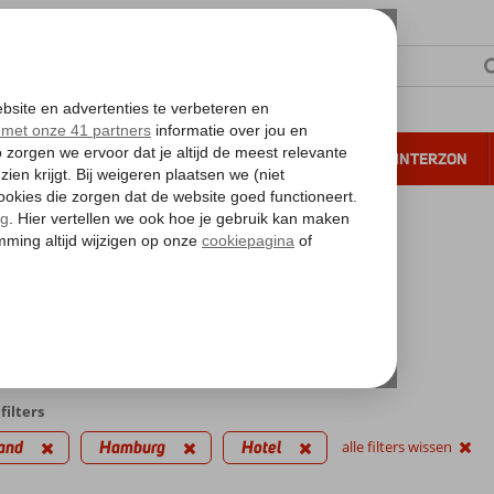
NTIE
VERRE REIZEN
ALL INCLUSIVE
WINTERZON
 annuleren*
kantie reizen
urg
l
edingen
filters
and
Hamburg
Hotel
alle filters wissen