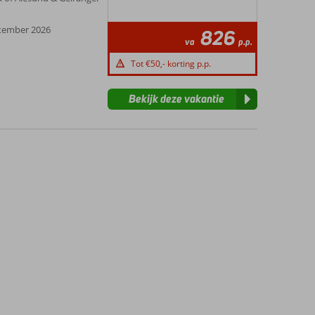
ptember 2026
826
va
p.p.
Tot €50,- korting p.p.
Bekijk deze vakantie