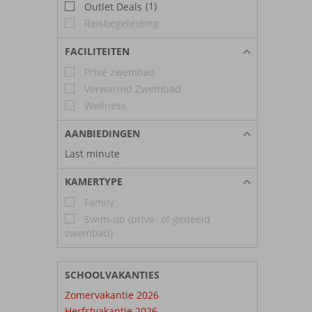
(1)
Outlet Deals
Reisbegeleiding
FACILITEITEN
Privé zwembad
Verwarmd Zwembad
Wellness
AANBIEDINGEN
Last minute
KAMERTYPE
Family
Swim-up (privé- of gedeeld
zwembad)
SCHOOLVAKANTIES
Zomervakantie 2026
Herfstvakantie 2026