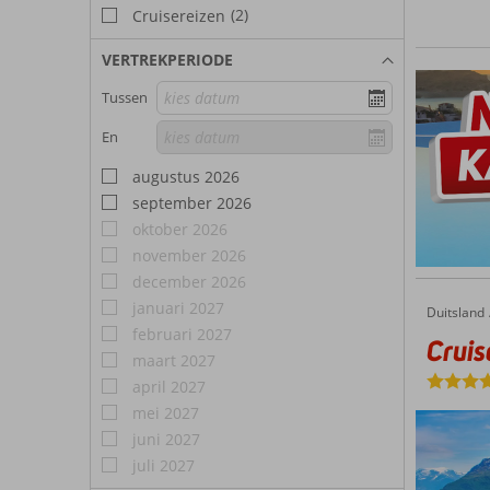
(2)
Cruisereizen
VERTREKPERIODE
Tussen
En
augustus 2026
september 2026
oktober 2026
november 2026
december 2026
januari 2027
Duitsland
Cruise Onvergetelijk Noorwegen XL
Home
februari 2027
Cruis
maart 2027
april 2027
mei 2027
juni 2027
juli 2027