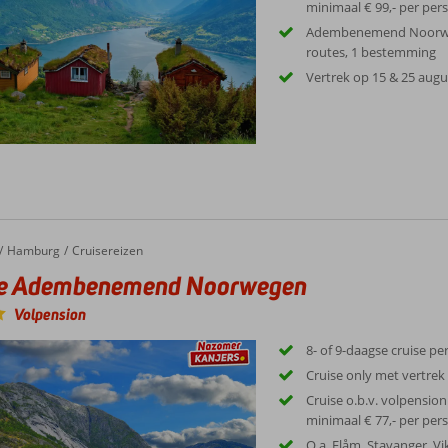
minimaal € 99,- per per
Adembenemend Noorweg
routes, 1 bestemming
Vertrek op 15 & 25 aug
Hamburg
Cruisereizen
se Adembenemend Noorwegen
Volpension
8- of 9-daagse cruise pe
Cruise only met vertr
Cruise o.b.v. volpension 
minimaal € 77,- per per
O.a. Flåm, Stavanger, V