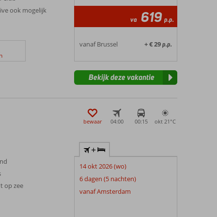
sive ook mogelijk
619
va
p.p.
vanaf Brussel
+ € 29
p.p.
n
Bekijk deze vakantie
bewaar
04:00
00:15
okt 21°
C
+
and
14 okt 2026 (wo)
s
6 dagen (5 nachten)
t op zee
vanaf Amsterdam