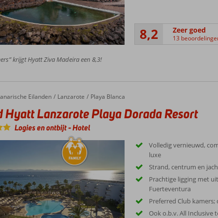
8,2
Zeer goed
13 beoordelinge
rs” krijgt Hyatt Ziva Madeira een 8,3!
yatt Lanzarote Playa Dorada Resort
anarische Eilanden
Lanzarote
Playa Blanca
 Hyatt Lanzarote Playa Dorada Resort
Logies en ontbijt
-
Hotel
Volledig vernieuwd, com
luxe
Strand, centrum en jac
Prachtige ligging met ui
Fuerteventura
Preferred Club kamers; 
Ook o.b.v. All Inclusive 