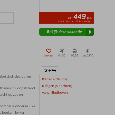
449
va
p.p.
n
*incl. alle verplichte kosten
Bekijk deze vakantie
bewaar
04:30
00:55
dec 21°
C
+
fortabel, sfeervol en
03 dec 2026 (do)
6 dagen (5 nachten)
hthaven op loopafstand
vanaf Eindhoven
tzicht op zee en
dompel je onder in luxe
te boeken; lekker