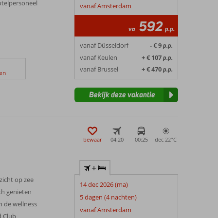
hotelpersoneel
vanaf Amsterdam
592
va
p.p.
vanaf Düsseldorf
- € 9
p.p.
vanaf Keulen
+ € 107
p.p.
vanaf Brussel
+ € 470
p.p.
en
Bekijk deze vakantie
bewaar
04:20
00:25
dec 22°
C
+
zicht op zee
14 dec 2026 (ma)
ch genieten
5 dagen (4 nachten)
n de wellness
vanaf Amsterdam
d Club