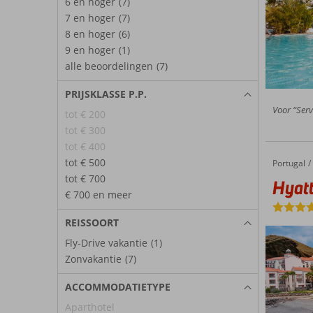
6 en hoger
(7)
7 en hoger
(7)
8 en hoger
(6)
9 en hoger
(1)
alle beoordelingen
(7)
PRIJSKLASSE P.P.
Voor “Servi
tot € 200
tot € 300
tot € 400
tot € 500
Portugal
Hyatt Z
Home
tot € 700
Hyatt
€ 700 en meer
REISSOORT
Fly-Drive vakantie
(1)
Zonvakantie
(7)
ACCOMMODATIETYPE
Aparthotel