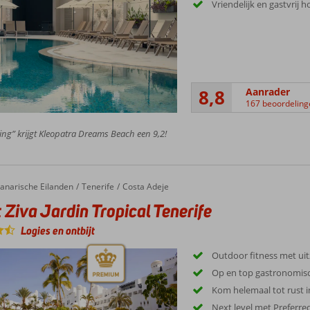
Vriendelijk en gastvrij 
8,8
Aanrader
167 beoordeling
ing” krijgt Kleopatra Dreams Beach een 9,2!
va Jardin Tropical Tenerife
anarische Eilanden
Tenerife
Costa Adeje
 Ziva Jardin Tropical Tenerife
Logies en ontbijt
Outdoor fitness met uit
Op en top gastronomis
Kom helemaal tot rust i
Next level met Preferre