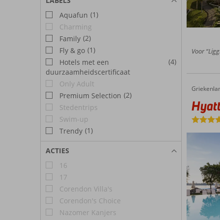
LABELS
(1)
Aquafun
Charming
(2)
Family
(1)
Fly & go
Voor “Ligg
(4)
Hotels met een
duurzaamheidscertificaat
Only Adult
Griekenla
Hyatt Zi
Home
(2)
Premium Selection
Hyatt
Stedentrips
Swim-up
(1)
Trendy
ACTIES
16
17
Corendon Villa's
Corendon's Choice
Nazomer Kanjers