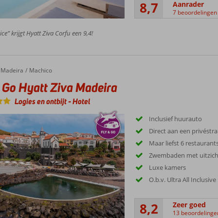
8,7
Aanrader
7 beoordelingen
ce” krijgt Hyatt Ziva Corfu een 9,4!
Madeira
Machico
 Go Hyatt Ziva Madeira
Logies en ontbijt
-
Hotel
Inclusief huurauto
Direct aan een privéstr
Maar liefst 6 restaurant
Zwembaden met uitzich
Luxe kamers
O.b.v. Ultra All Inclusive
8,2
Zeer goed
13 beoordelinge