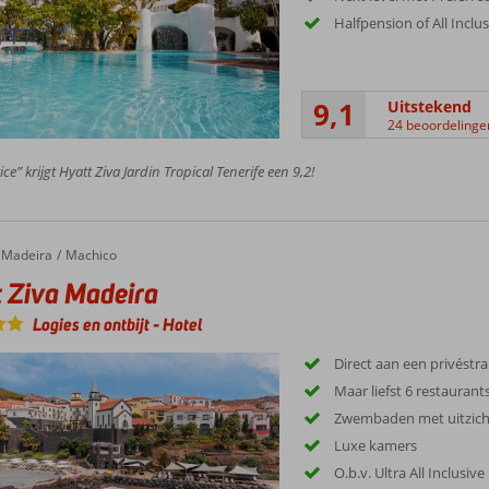
Halfpension of All Inclu
9,1
Uitstekend
24 beoordelinge
ce” krijgt Hyatt Ziva Jardin Tropical Tenerife een 9,2!
iva Madeira
Madeira
Machico
 Ziva Madeira
Logies en ontbijt
-
Hotel
Direct aan een privéstr
Maar liefst 6 restaurant
Zwembaden met uitzich
Luxe kamers
O.b.v. Ultra All Inclusive