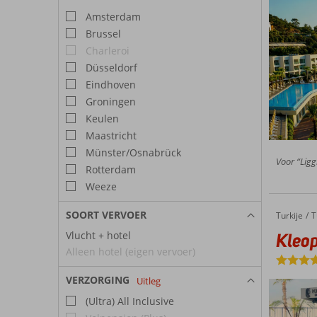
Amsterdam
Brussel
Charleroi
Düsseldorf
Eindhoven
Groningen
Keulen
Maastricht
Münster/Osnabrück
Voor “Ligg
Rotterdam
Weeze
SOORT VERVOER
Turkije
Kleopatra Dreams Beach
Home
T
Vlucht + hotel
Kleo
Alleen hotel (eigen vervoer)
VERZORGING
Uitleg
(Ultra) All Inclusive