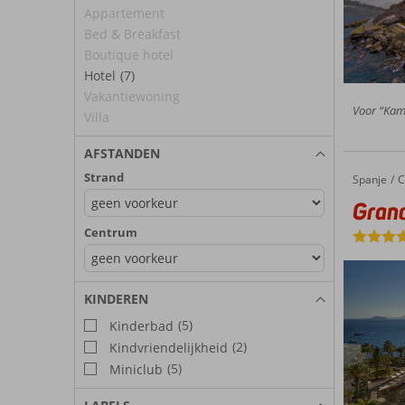
Appartement
Bed & Breakfast
Boutique hotel
Hotel
(7)
Vakantiewoning
Voor “Kame
Villa
AFSTANDEN
Strand
Spanje
Grand H
Home
C
Grand
Centrum
KINDEREN
(5)
Kinderbad
(2)
Kindvriendelijkheid
(5)
Miniclub