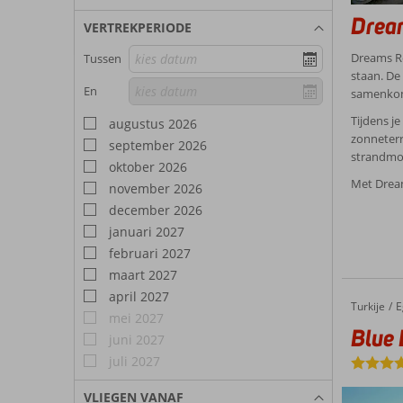
Drea
VERTREKPERIODE
Dreams Re
Tussen
staan. De
En
samenko
Tijdens j
augustus 2026
zonneterr
september 2026
strandmom
oktober 2026
Met Dream
november 2026
december 2026
januari 2027
februari 2027
maart 2027
april 2027
Turkije
Blue Dreams Resort
Home
E
mei 2027
Blue 
juni 2027
juli 2027
VLIEGEN VANAF