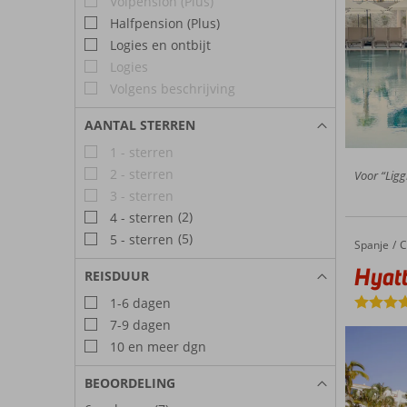
Volpension (Plus)
Halfpension (Plus)
Logies en ontbijt
Logies
Volgens beschrijving
AANTAL STERREN
1 - sterren
2 - sterren
Voor “Ligg
3 - sterren
(2)
4 - sterren
(5)
5 - sterren
Spanje
Hyatt Zi
Home
C
Hyatt
REISDUUR
1-6 dagen
7-9 dagen
10 en meer dgn
BEOORDELING