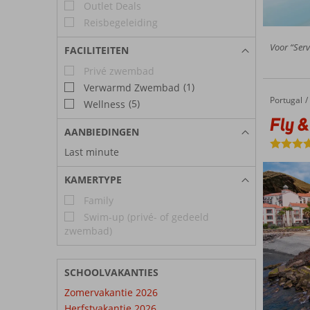
Outlet Deals
Reisbegeleiding
Voor “Servi
FACILITEITEN
Privé zwembad
(1)
Verwarmd Zwembad
Portugal
Fly & Go Hyatt Ziva Madeira
Home
(5)
Wellness
Fly &
AANBIEDINGEN
Last minute
KAMERTYPE
Family
Swim-up (privé- of gedeeld
zwembad)
SCHOOLVAKANTIES
Zomervakantie 2026
Herfstvakantie 2026