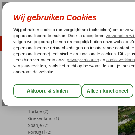
LAST MINUTE
ZOMER 2026
ZONVAKA
Pakketgarantie
Laagsteprijsgarantie*
Gratis
REISGEZELSCHAP
Kamer 1:
2 Personen
Wijzig Reisgezelschap
BESTEMMINGEN
Turkije
(2)
Griekenland
(1)
Spanje
(2)
Portugal
(2)