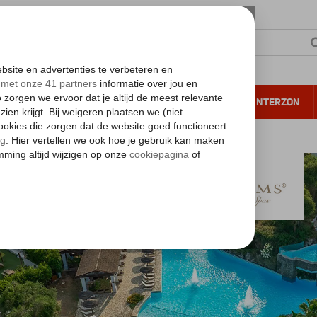
NTIE
VERRE REIZEN
ALL INCLUSIVE
WINTERZON
 annuleren*