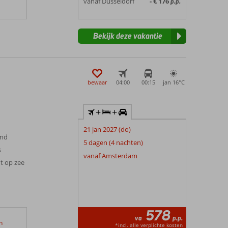
vanaf Düsseldorf
- € 176
p.p.
Bekijk deze vakantie
bewaar
04:00
00:15
jan 16°
C
+
+
21 jan 2027 (do)
and
5 dagen (4 nachten)
s
vanaf Amsterdam
t op zee
578
va
p.p.
n
*incl. alle verplichte kosten