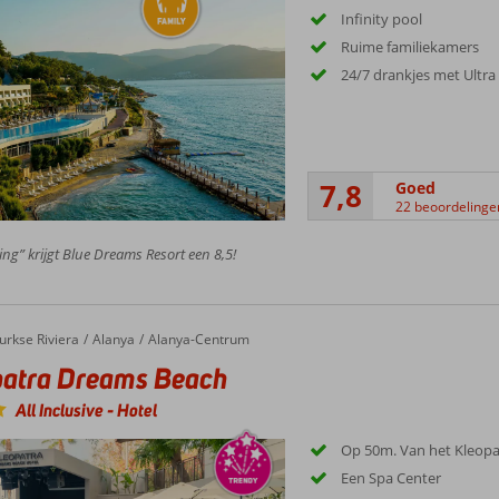
Infinity pool
Ruime familiekamers
24/7 drankjes met Ultra 
7,8
Goed
22 beoordelinge
ing” krijgt Blue Dreams Resort een 8,5!
urkse Riviera
Alanya
Alanya-Centrum
patra Dreams Beach
All Inclusive
-
Hotel
Op 50m. Van het Kleopa
Een Spa Center