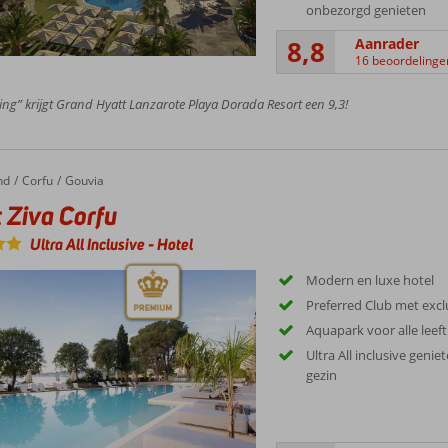
onbezorgd genieten
8,8
Aanrader
16 beoordelinge
ing” krijgt Grand Hyatt Lanzarote Playa Dorada Resort een 9,3!
nd
va Corfu
Corfu
Gouvia
 Ziva Corfu
Ultra All Inclusive
-
Hotel
Modern en luxe hotel
Preferred Club met exc
Aquapark voor alle leeft
Ultra All inclusive geni
gezin