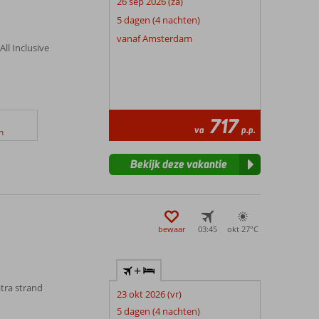
26 sep 2026 (za)
5 dagen (4 nachten)
vanaf Amsterdam
All Inclusive
717
va
p.p.
n
Bekijk deze vakantie
bewaar
03:45
okt 27°
C
+
tra strand
23 okt 2026 (vr)
5 dagen (4 nachten)