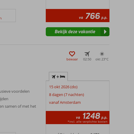
766
va
p.p.
n
Bekijk deze vakantie
bewaar
02:50
okt 23°
C
+
15 okt 2026 (do)
lusieve voordelen
8 dagen (7 nachten)
ijden
vanaf Amsterdam
eten samen of met het
1248
va
p.p.
*incl. alle verplichte kosten