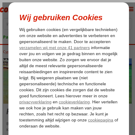
Pakketgarantie
Cyprus
Home
Cyprus
Famagusta
Famagusta
Ben je op zoek naar een ontspannen zon-, zee- en strandvakantie?
Kies dan voor een verblijf in de zonzekere badplaats Famagusta op