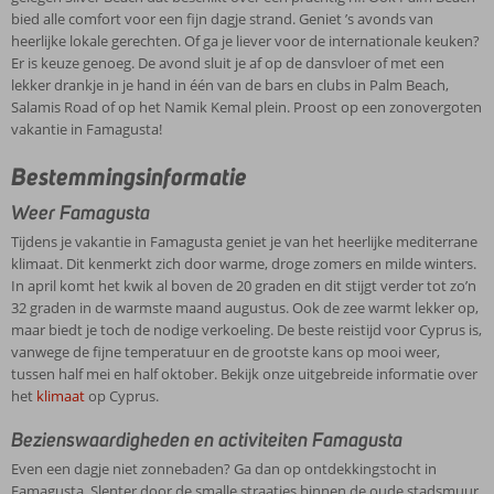
bied alle comfort voor een fijn dagje strand. Geniet ’s avonds van
heerlijke lokale gerechten. Of ga je liever voor de internationale keuken?
Er is keuze genoeg. De avond sluit je af op de dansvloer of met een
lekker drankje in je hand in één van de bars en clubs in Palm Beach,
Salamis Road of op het Namik Kemal plein. Proost op een zonovergoten
vakantie in Famagusta!
Bestemmingsinformatie
Weer Famagusta
Tijdens je vakantie in Famagusta geniet je van het heerlijke mediterrane
klimaat. Dit kenmerkt zich door warme, droge zomers en milde winters.
In april komt het kwik al boven de 20 graden en dit stijgt verder tot zo’n
32 graden in de warmste maand augustus. Ook de zee warmt lekker op,
maar biedt je toch de nodige verkoeling. De beste reistijd voor Cyprus is,
vanwege de fijne temperatuur en de grootste kans op mooi weer,
tussen half mei en half oktober. Bekijk onze uitgebreide informatie over
het
klimaat
op Cyprus.
Bezienswaardigheden en activiteiten Famagusta
Even een dagje niet zonnebaden? Ga dan op ontdekkingstocht in
Famagusta. Slenter door de smalle straatjes binnen de oude stadsmuur,