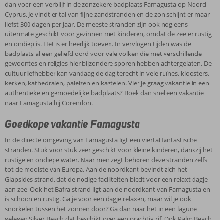
kleding, schoenen en handgemaakte souvenirs. Ook de omgeving
dan voor een verblijf in de zonzekere badplaats Famagusta op Noord-
van Famagusta met ongerepte natuur en vele overblijfselen uit de
Cyprus. Je vindt er tal van fijne zandstranden en de zon schijnt er maar
oudheid, heeft de toerist veel te bieden. Boek daarom snel je
liefst 300 dagen per jaar. De meeste stranden zijn ook nog eens
vakantie naar het gastvrije Famagusta.
uitermate geschikt voor gezinnen met kinderen, omdat de zee er rustig
en ondiep is. Het is er heerlijk toeven. In vervlogen tijden was de
badplaats al een geliefd oord voor vele volken die met verschillende
gewoontes en religies hier bijzondere sporen hebben achtergelaten. De
cultuurliefhebber kan vandaag de dag terecht in vele ruïnes, kloosters,
kerken, kathedralen, paleizen en kastelen. Vier je graag vakantie in een
authentieke en gemoedelijke badplaats? Boek dan snel een vakantie
naar Famagusta bij Corendon.
Goedkope vakantie Famagusta
In de directe omgeving van Famagusta ligt een viertal fantastische
stranden. Stuk voor stuk zeer geschikt voor kleine kinderen, dankzij het
rustige en ondiepe water. Naar men zegt behoren deze stranden zelfs
tot de mooiste van Europa. Aan de noordkant bevindt zich het
Glapsides strand, dat de nodige faciliteiten biedt voor een relaxt dagje
aan zee. Ook het Bafra strand ligt aan de noordkant van Famagusta en
is schoon en rustig. Ga je voor een dagje relaxen, maar wil je ook
snorkelen tussen het zonnen door? Ga dan naar het in een lagune
gelegen Silver Beach dat beschikt over een prachtig rif. Ook Palm Beach