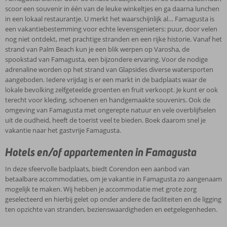
scoor een souvenir in één van de leuke winkeltjes en ga daarna lunchen
in een lokaal restaurantje. U merkt het waarschijnlijk al… Famagusta is
een vakantiebestemming voor echte levensgenieters: puur, door velen
nog niet ontdekt, met prachtige stranden en een rijke historie. Vanaf het
strand van Palm Beach kun je een blik werpen op Varosha, de
spookstad van Famagusta, een bijzondere ervaring. Voor de nodige
adrenaline worden op het strand van Glapsides diverse watersporten
aangeboden. Iedere vrijdag is er een markt in de badplaats waar de
lokale bevolking zelfgeteelde groenten en fruit verkoopt. Je kunt er ook
terecht voor kleding, schoenen en handgemaakte souvenirs. Ook de
omgeving van Famagusta met ongerepte natuur en vele overblijfselen
uit de oudheid, heeft de toerist veel te bieden. Boek daarom snel je
vakantie naar het gastvrije Famagusta.
Hotels en/of appartementen in Famagusta
In deze sfeervolle badplaats, biedt Corendon een aanbod van
betaalbare accommodaties, om je vakantie in Famagusta zo aangenaam
mogelijk te maken. Wij hebben je accommodatie met grote zorg
geselecteerd en hierbij gelet op onder andere de faciliteiten en de ligging
ten opzichte van stranden, bezienswaardigheden en eetgelegenheden.