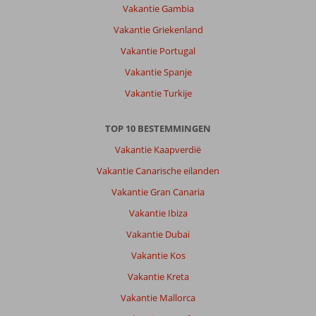
Vakantie Gambia
dat
ik
Vakantie Griekenland
Curacao
Vakantie Portugal
bezocht,
ben
Vakantie Spanje
een
Vakantie Turkije
beetje
verliefd
geworden
TOP 10 BESTEMMINGEN
op
Vakantie Kaapverdië
Curacao,
net
Vakantie Canarische eilanden
zoals
Vakantie Gran Canaria
ze
in
Vakantie Ibiza
de
Vakantie Dubai
film
zeggen
Vakantie Kos
haha.
Vakantie Kreta
Over
Vakantie Mallorca
The