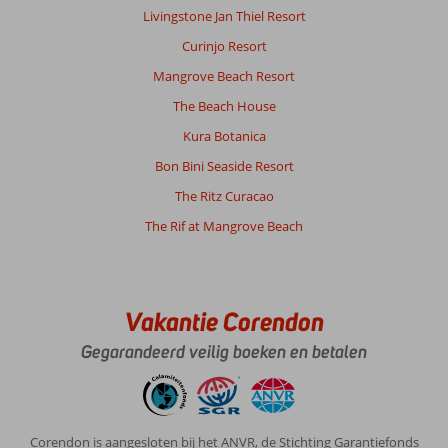
tevreden.
Livingstone Jan Thiel Resort
Curinjo Resort
Algemene indruk
8
Eten
7
Ligging
8
Kamers
7
Mangrove Beach Resort
Service
7
Kindvriendelijk
-
The Beach House
Prijs/kwaliteit
7
Wifi kwaliteit
7
Kura Botanica
Bon Bini Seaside Resort
Robertus
8,0
Nederland
The Ritz Curacao
Met partner
The Rif at Mangrove Beach
,
10 mei 2026
Vakantie Corendon
Curaçao
is
Gegarandeerd veilig boeken en betalen
fantastisch
!
Temperatuur
lekker
,
Corendon is aangesloten bij het ANVR, de Stichting Garantiefonds