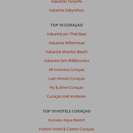
Vakantie Tenerife
Ritz
Curaçao
Vakantie Zakynthos
Vandaag
Inside
TOP 10 CURAÇAO
/
De
Vakantie Jan Thiel Baai
Oranjezomer:
Vakantie Willemstad
The
Vakantie Mambo Beach
Ritz
was
Vakantie Sint Willibrordus
een
All Inclusive Curaçao
prima
hotel,
Last minute Curaçao
vriendelijke
Fly & drive Curaçao
en
behulpzame
Curaçao met kinderen
mensen,
veel
TOP 10 HOTELS CURAÇAO
ruimte,
goeie
Kunuku Aqua Resort
ligging,
Harbor Hotel & Casino Curaçao
erg