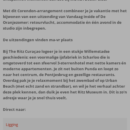
Met dit Corendon-arrangement combineer je je vakantie met het
bijwonen van een uitzending van Vandaag Inside of De
Oranjezomer: retourvlucht, accommodatie én één avond in de
studio zijn inbegrepen.
De uitzendingen vinden ma-vr plaats
Bij The Ritz Curaçao logeer je in een stukje Willemstadse
geschiedenis: een voormalige ijsfabriek in Scharloo die is
omgetoverd tot een sfeervol 3-sterrenhotel met nette kamers én
moderne appartementen. Je zit net buiten Punda en loopt zo
naar het centrum, de Pontjesbrug en gezellige restaurants.
Overdag pak je je relaxmoment bij het zwembad of op Urban
Beach (met echt zand en strandbar), en wil je het verhaal achter
deze plek kennen, dan duik je even het Ritz Museum in. Dit is zo’n
adresje waar je je snel thuis voelt.
Direct naar:
Ligging