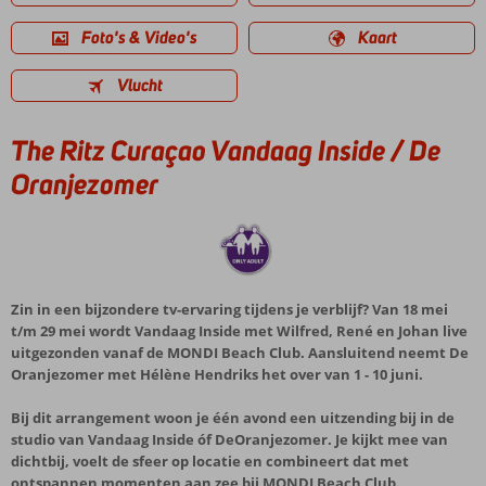
Foto's & Video's
Kaart
Vlucht
The Ritz Curaçao Vandaag Inside / De
Oranjezomer
Zin in een bijzondere tv-ervaring tijdens je verblijf? Van
18 mei
t/m 29 mei
wordt
Vandaag Inside
met Wilfred, René en Johan live
uitgezonden vanaf de
MONDI Beach Club
. Aansluitend neemt
De
Oranjezomer
met Hélène Hendriks het over van
1 - 10 juni
.
Bij dit arrangement woon je
één avond
een uitzending bij in de
studio van Vandaag Inside óf DeOranjezomer. Je kijkt mee van
dichtbij, voelt de sfeer op locatie en combineert dat met
ontspannen momenten aan zee bij MONDI Beach Club.