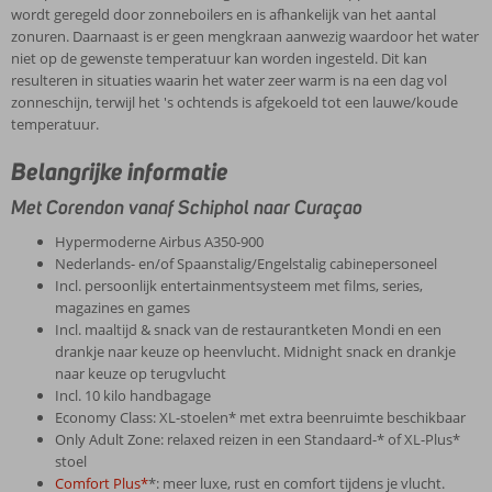
wordt geregeld door zonneboilers en is afhankelijk van het aantal
zonuren. Daarnaast is er geen mengkraan aanwezig waardoor het water
niet op de gewenste temperatuur kan worden ingesteld. Dit kan
resulteren in situaties waarin het water zeer warm is na een dag vol
zonneschijn, terwijl het 's ochtends is afgekoeld tot een lauwe/koude
temperatuur.
Belangrijke informatie
Met Corendon vanaf Schiphol naar Curaçao
Hypermoderne Airbus A350-900
Nederlands- en/of Spaanstalig/Engelstalig cabinepersoneel
Incl. persoonlijk entertainmentsysteem met films, series,
magazines en games
Incl. maaltijd & snack van de restaurantketen Mondi en een
drankje naar keuze op heenvlucht. Midnight snack en drankje
naar keuze op terugvlucht
Incl. 10 kilo handbagage
Economy Class: XL-stoelen* met extra beenruimte beschikbaar
Only Adult Zone: relaxed reizen in een Standaard-* of XL-Plus*
stoel
Comfort Plus*
*: meer luxe, rust en comfort tijdens je vlucht.