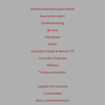
beoordelingen.
Reisdocumenten & gezondheid
Totale
Duurzamer reizen
score
Stoelreservering
Gebaseerd
By June
op:
290
Stip Reizen
beoordelingen
GOfun
Corendon Hotels & Resorts
Scoreverdeling
Corendon Inspiratie
Algemene indruk
7,1
Eten
6,2
Affiliates
Ligging
7,9
Kamers
6,4
Service
7,3
Kindvriendelijk
6,5
*Actievoorwaarden
Prijs/kwaliteit
7,3
Wifi kwaliteit
7,3
Laagste Prijs Garantie
Ervaringen
van
Cookiebeleid
onze
klanten
Open cookievoorkeuren
Taal