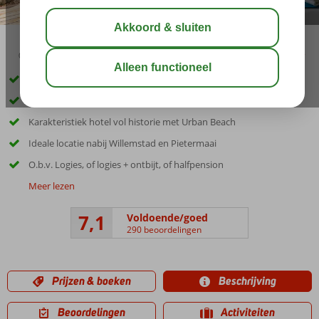
09:00
aug 32°
C
delen
bewaar
Beleef een uitzending van Vandaag Inside of De Oranjezomer live
Van 18–29 mei: Vandaag Inside, van 1–10 juni: De Oranjezomer
Karakteristiek hotel vol historie met Urban Beach
Ideale locatie nabij Willemstad en Pietermaai
O.b.v. Logies, of logies + ontbijt, of halfpension
Meer lezen
7,1
Voldoende/goed
290 beoordelingen
Prijzen & boeken
Beschrijving
Beoordelingen
Activiteiten