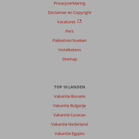
Privacyverklaring
Nederlands (NL) (284)
Disclaimer en Copyright
Filter
Vacatures
reisgezelschap
Pers
Alle
Pakketreis boeken
Sorteren
op
Hotelketens
datum (nieuw > oud)
Sitemap
Anoniem
8,0
Nederland
TOP 10 LANDEN
Met vrienden
,
20 mei 2026
Vakantie Bonaire
Vakantie Bulgarije
Voor
Vakantie Curacao
mij
Vakantie Nederland
de
4e
Vakantie Egypte
keer