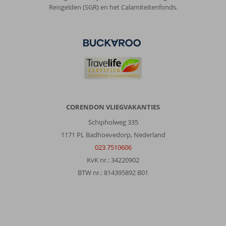
windje
Reisgelden (SGR) en het Calamiteitenfonds.
erbij:
Paradijs
!
Wel
auto
nodig
want
als
je
regelmatig
CORENDON VLIEGVAKANTIES
ander
Schipholweg 335
strandje
1171 PL Badhoevedorp, Nederland
wil
is
023 7510606
openbaar
KvK nr.: 34220902
vervoer
BTW nr.: 814395892 B01
niet
te
doen
!
Pricewise