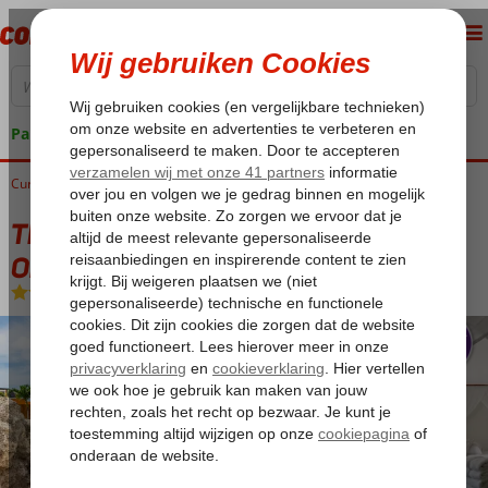
Pakketgarantie
Curaçao
Home
Willemstad
The Ritz Curaçao Vandaag Inside / De Oranjezomer
The Ritz Curaçao Vandaag Inside / De
Oranjezomer
Logies
-
Hotel