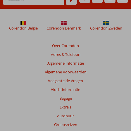
ouder
zijn
dan
48
maanden
Corendon België
Corendon Denmark
Corendon Zweden
worden
niet
meer
Over Corendon
weergegeven
Adres & Telefoon
om
de
Algemene Informatie
relevantie
Algemene Voorwaarden
van
de
Veelgestelde Vragen
getoonde
Vluchtinformatie
beoordelingen
te
Bagage
garanderen.
Extra's
Meer
info
Autohuur
over
Groepsreizen
onze