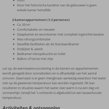
Föhn
Door het historische karakter van de gebouwen is geen
enkele kamer hetzelfde
2-kamerappartement (1-2 personen)
Ca. 50 m²
Comfortabeler en nieuwer
Slaapkamer en woonkamer met compleet ingerichte keuken
Was-/droogcombinatie
Dezelfde faciliteiten als de Standaardkamer
Strijkijzer & -plank
Badkamer inloopdouche en toilet
Balkon of terras met zitje
Let op: de warmwatervoorziening in de kamers en appartementen
wordt geregeld door zonneboilers en is afhankelijk van het aantal
zonuren. Daarnaast is er geen mengkraan aanwezig waardoor het water
niet op de gewenste temperatuur kan worden ingesteld. Dit kan
resulteren in situaties waarin het water zeer warm is na een dag vol
zonneschijn, terwijl het 's ochtends is afgekoeld tot een lauwe/koude
temperatuur.
Activiteiten & ontspanning