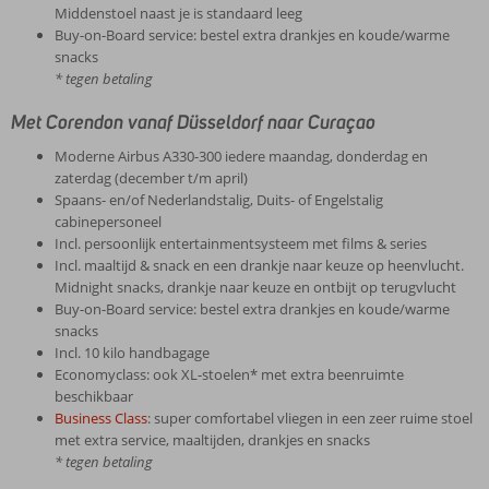
Middenstoel naast je is standaard leeg
Buy-on-Board service: bestel extra drankjes en koude/warme
snacks
* tegen betaling
Met Corendon vanaf Düsseldorf naar Curaçao
Moderne Airbus A330-300 iedere maandag, donderdag en
zaterdag (december t/m april)
Spaans- en/of Nederlandstalig, Duits- of Engelstalig
cabinepersoneel
Incl. persoonlijk entertainmentsysteem met films & series
Incl. maaltijd & snack en een drankje naar keuze op heenvlucht.
Midnight snacks, drankje naar keuze en ontbijt op terugvlucht
Buy-on-Board service: bestel extra drankjes en koude/warme
snacks
Incl. 10 kilo handbagage
Economyclass: ook XL-stoelen* met extra beenruimte
beschikbaar
Business Class
: super comfortabel vliegen in een zeer ruime stoel
met extra service, maaltijden, drankjes en snacks
* tegen betaling