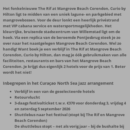
Het fonkelnieuwe The Rif at Mangrove Beach Corendon, Curio by
Hilton ligt te midden van een uniek lagune- en parkgebied met
mangrovebossen. Voor de deur lonkt een heerlijk privéstrand
met VIP cabana service en watersportmogelijkheden. Het
kleurrijke, bruisende stadscentrum van Willemstad ligt om de
hoek. Via een replica van de beroemde Pontjesbrug steek je zo
over naar het naastgelegen Mangrove Beach Corendon. Wel zo
handig! Want boek je een verblijf in The Rif at Mangrove Beach
Corendon, Curio by Hilton, dan mag je óók gebruikmaken van alle
faciliteiten, restaurants en bars van het Mangrove Beach
Corendon. Je krijgt dus eigenlijk 2 hotels voor de prijs van 1. Beter
wordt het niet!
Inbegrepen in het Curaçao North Sea Jazz arrangement
Verblijf in een van de geselecteerde hotels
Retourvlucht
3-daags festivalticket t.w.v. €370 voor donderdag 3, vrijdag 4
en zaterdag 5 september 2026
Shuttlebus naar het festival (stopt bij The Rif en Mangrove
Beach Corendon)
De shuttlebus stopt – net als vorig jaar – bij de bushalte bij