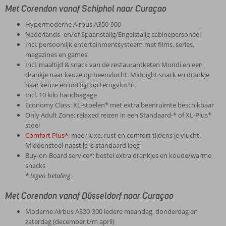
Met Corendon vanaf Schiphol naar Curaçao
Hypermoderne Airbus A350-900
Nederlands- en/of Spaanstalig/Engelstalig cabinepersoneel
Incl. persoonlijk entertainmentsysteem met films, series,
magazines en games
Incl. maaltijd & snack van de restaurantketen Mondi en een
drankje naar keuze op heenvlucht. Midnight snack en drankje
naar keuze en ontbijt op terugvlucht
Incl. 10 kilo handbagage
Economy Class: XL-stoelen* met extra beenruimte beschikbaar
Only Adult Zone: relaxed reizen in een Standaard-* of XL-Plus*
stoel
Comfort Plus*
: meer luxe, rust en comfort tijdens je vlucht.
Middenstoel naast je is standaard leeg
Buy-on-Board service*: bestel extra drankjes en koude/warme
snacks
* tegen betaling
Met Corendon vanaf Düsseldorf naar Curaçao
Moderne Airbus A330-300 iedere maandag, donderdag en
zaterdag (december t/m april)