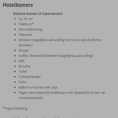
Hotelkamers
Deluxe kamer (1-3 personen)
Ca. 51 m²
Telefoon*
Airconditioning
Televisie
Minibar (dagelijkse aanvulling met (non-)alcoholische
dranken)
Kluisje
Koffie-/theezetfaciliteiten (dagelijkse aanvulling)
Wifi
Douche
Toilet
Toiletartikelen
Föhn
Balkon of terras met zitje
Tegen een meerprijs boekbaar met zijzeezicht of zee- en
cruiseschipzicht
*Tegen betaling