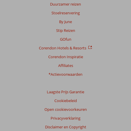
info
Duurzamer reizen
over
Stoelreservering
onze
beoordelingen.
By June
Stip Reizen
GOfun
Corendon Hotels & Resorts
Corendon Inspiratie
Affiliates
*Actievoorwaarden
Laagste Prijs Garantie
Cookiebeleid
Open cookievoorkeuren
Privacyverklaring
Disclaimer en Copyright