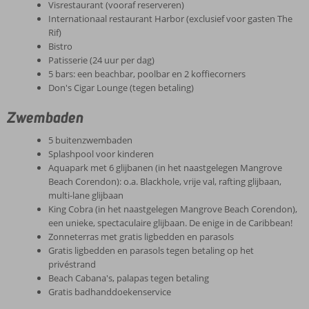
Visrestaurant (vooraf reserveren)
Internationaal restaurant Harbor (exclusief voor gasten The
Rif)
Bistro
Patisserie (24 uur per dag)
5 bars: een beachbar, poolbar en 2 koffiecorners
Don's Cigar Lounge (tegen betaling)
Zwembaden
5 buitenzwembaden
Splashpool voor kinderen
Aquapark met 6 glijbanen (in het naastgelegen Mangrove
Beach Corendon): o.a. Blackhole, vrije val, rafting glijbaan,
multi-lane glijbaan
King Cobra (in het naastgelegen Mangrove Beach Corendon),
een unieke, spectaculaire glijbaan. De enige in de Caribbean!
Zonneterras met gratis ligbedden en parasols
Gratis ligbedden en parasols tegen betaling op het
privéstrand
Beach Cabana's, palapas tegen betaling
Gratis badhanddoekenservice