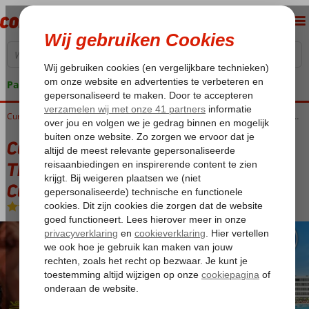
Pakketgarantie
Home
Curaçao
Willemstad
Curaçao North Sea Jazz arrangement The Rif at Mangrove Beach Corendon, Curio by Hilton
Curaçao North Sea Jazz arrangement
The Rif at Mangrove Beach Corendon,
Curio by Hilton
Ultra All Inclusive
-
Hotel