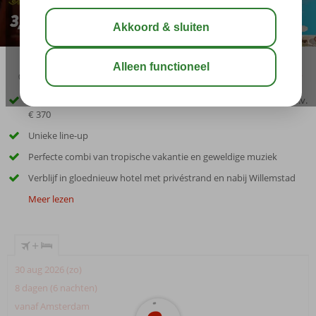
09:00
aug 32°
C
delen
bewaar
Vlucht + hotel + 3-daags ticket Curaçao North Sea Jazz festival t.w.v.
€ 370
Unieke line-up
Perfecte combi van tropische vakantie en geweldige muziek
Verblijf in gloednieuw hotel met privéstrand en nabij Willemstad
Meer lezen
+
30 aug 2026 (zo)
8 dagen (6 nachten)
vanaf Amsterdam