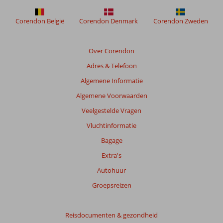
Beoordelingen
Corendon België
Corendon Denmark
Corendon Zweden
die
ouder
zijn
Over Corendon
dan
Adres & Telefoon
48
maanden
Algemene Informatie
worden
Algemene Voorwaarden
niet
meer
Veelgestelde Vragen
weergegeven
Vluchtinformatie
om
de
Bagage
relevantie
Extra's
van
de
Autohuur
getoonde
Groepsreizen
beoordelingen
te
garanderen.
Reisdocumenten & gezondheid
Meer