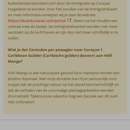
buitenlandse bezoekers om door de immigratie op Curaçao
toegelaten te worden. Voor het invullen van de immigratiekaart
en meer informatie verwijzen wij je naar de website
https://dicardcuracao.com/portal
. Neem na het invullen een
uitdraai mee als bewijs. De immigratiekaarten worden niet meer
verstrekt op de luchthaven en zijn dus niet meer schriftelijk in te
vullen.
Wist je dat Corendon per passagier naar Curaçao 1
Caribbean Guilder (Caribische gulden) doneert aan Hòfi
Mango?
Hòfi Mango is een natuurpark gerund door niemand minder dan
Jandino Asporaat. Met onze donaties kan hij er persoonlijk voor
zorgen dat de prachtige natuur op het eiland beschermd blijft en
dat de verhalen van de voormalige plantagearbeiders worden
doorverteld. Tijdens jouw vakantie mag een bezoek aan dit park
niet ontbreken!
De
beoordelingen
zijn