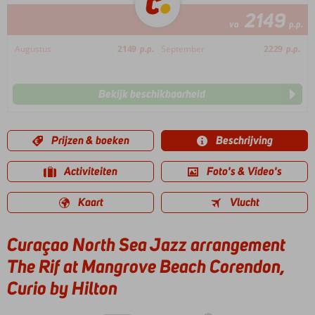
2149
va
p.p.
Augustus
2149
p.p.
September
2229
p.p.
Bekijk beschikbaarheid
Prijzen & boeken
Beschrijving
Activiteiten
Foto's & Video's
Kaart
Vlucht
Curaçao North Sea Jazz arrangement
The Rif at Mangrove Beach Corendon,
Curio by Hilton