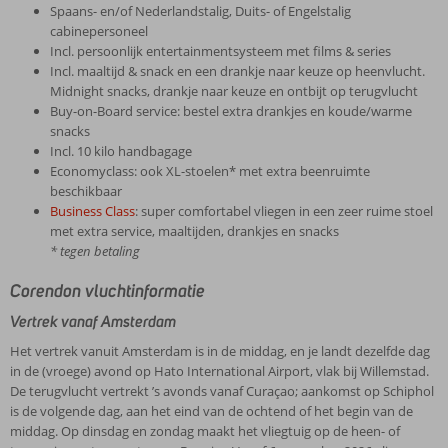
Spaans- en/of Nederlandstalig, Duits- of Engelstalig
cabinepersoneel
Incl. persoonlijk entertainmentsysteem met films & series
Incl. maaltijd & snack en een drankje naar keuze op heenvlucht.
Midnight snacks, drankje naar keuze en ontbijt op terugvlucht
Buy-on-Board service: bestel extra drankjes en koude/warme
snacks
Incl. 10 kilo handbagage
Economyclass: ook XL-stoelen* met extra beenruimte
beschikbaar
Business Class
: super comfortabel vliegen in een zeer ruime stoel
met extra service, maaltijden, drankjes en snacks
* tegen betaling
Corendon vluchtinformatie
Vertrek vanaf Amsterdam
Het vertrek vanuit Amsterdam is in de middag, en je landt dezelfde dag
in de (vroege) avond op Hato International Airport, vlak bij Willemstad.
De terugvlucht vertrekt ’s avonds vanaf Curaçao; aankomst op Schiphol
is de volgende dag, aan het eind van de ochtend of het begin van de
middag. Op dinsdag en zondag maakt het vliegtuig op de heen- of