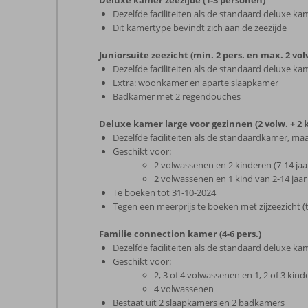
Deluxe kamer zeezijde (1-3 personen)
Dezelfde faciliteiten als de standaard deluxe ka
Dit kamertype bevindt zich aan de zeezijde
Juniorsuite zeezicht (min. 2 pers. en max. 2 vol
Dezelfde faciliteiten als de standaard deluxe k
Extra: woonkamer en aparte slaapkamer
Badkamer met 2 regendouches
Deluxe kamer large voor gezinnen (2 volw. + 2 k
Dezelfde faciliteiten als de standaardkamer, maa
Geschikt voor:
2 volwassenen en 2 kinderen (7-14 jaar
2 volwassenen en 1 kind van 2-14 jaar 
Te boeken tot 31-10-2024
Tegen een meerprijs te boeken met zijzeezicht (
Familie connection kamer (4-6 pers.)
Dezelfde faciliteiten als de standaard deluxe k
Geschikt voor:
2, 3 of 4 volwassenen en 1, 2 of 3 kind
4 volwassenen
Bestaat uit 2 slaapkamers en 2 badkamers