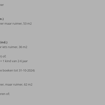
mer
w.)
amer maar ruimer, 53 m2
ind.)
r iets ruimer, 36 m2
) of;
+ 1 kind van 2-6 jaar
te boeken tot 31-10-2024)
amer, maar ruimer, 62 m2
eren of;