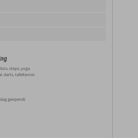
ing
ics, steps, yoga
, darts, tafeltennis
r dag geopend)