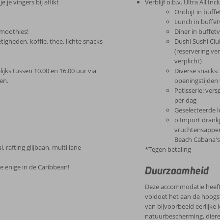
je vingers bij aflikt
Verblijf o.b.v. Ultra All Incl
Ontbijt in buff
Lunch in buffet
smoothies!
Diner in buffet
igheden, koffie, thee, lichte snacks
Dushi Sushi Clu
(reservering ve
verplicht)
jks tussen 10.00 en 16.00 uur via
Diverse snacks: 
en.
openingstijden 
Patisserie: ver
per dag
Geselecteerde l
o Import drankj
vruchtensappen,
Beach Cabana'
, rafting glijbaan, multi lane
*Tegen betaling
De enige in de Caribbean!
Duurzaamheid
Deze accommodatie heeft
voldoet het aan de hoogs
van bijvoorbeeld eerlijke 
natuurbescherming, dieren