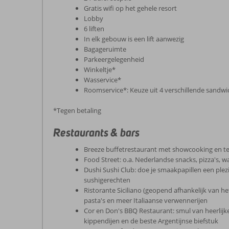
Gratis wifi op het gehele resort
Lobby
6 liften
In elk gebouw is een lift aanwezig
Bagageruimte
Parkeergelegenheid
Winkeltje*
Wasservice*
Roomservice*: Keuze uit 4 verschillende sand
*Tegen betaling
Restaurants & bars
Breeze buffetrestaurant met showcooking en terr
Food Street: o.a. Nederlandse snacks, pizza's, wa
Dushi Sushi Club: doe je smaakpapillen een plez
sushigerechten
Ristorante Siciliano (geopend afhankelijk van het
pasta's en meer Italiaanse verwennerijen
Cor en Don's BBQ Restaurant: smul van heerlijke 
kippendijen en de beste Argentijnse biefstuk