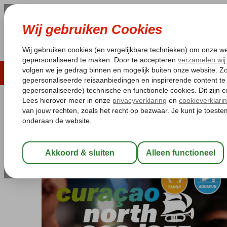
LAST MINUTE
ZOMER 2026
ZONVAKA
Pakketgarantie
Laagsteprijsgarantie*
Gratis
Curaçao
Home
Willemstad
Curaçao North Sea Jazz arrangement M
Curaçao North Sea Jazz arrangem
Ultra All Inclusive
-
Hotel