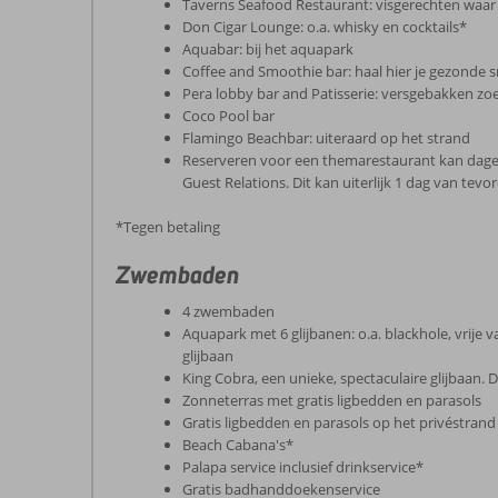
Taverns Seafood Restaurant: visgerechten waar je 
Don Cigar Lounge: o.a. whisky en cocktails*
Aquabar: bij het aquapark
Coffee and Smoothie bar: haal hier je gezonde 
Pera lobby bar and Patisserie: versgebakken zoet
Coco Pool bar
Flamingo Beachbar: uiteraard op het strand
Reserveren voor een themarestaurant kan dageli
Guest Relations. Dit kan uiterlijk 1 dag van tevor
*Tegen betaling
Zwembaden
4 zwembaden
Aquapark met 6 glijbanen: o.a. blackhole, vrije val
glijbaan
King Cobra, een unieke, spectaculaire glijbaan. 
Zonneterras met gratis ligbedden en parasols
Gratis ligbedden en parasols op het privéstrand
Beach Cabana's*
Palapa service inclusief drinkservice*
Gratis badhanddoekenservice