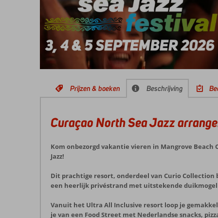
Prijzen & boeken
Beschrijving
Be
Curaçao North Sea Jazz arrange
Kom onbezorgd vakantie vieren in Mangrove Beach Co
Jazz!
Dit prachtige resort, onderdeel van Curio Collection 
een heerlijk privéstrand met uitstekende duikmoge
Vanuit het Ultra All Inclusive resort loop je gemakke
je van een Food Street met Nederlandse snacks, pizz