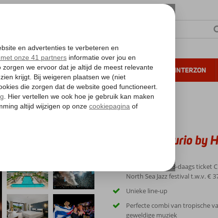
NTIE
VERRE REIZEN
ALL INCLUSIVE
WINTERZON
 annuleren*
angrove Beach Corendon, Curio by Hilton
ent Mangrove Beach Corendon, Curio by H
Vlucht + hotel + 3-daags ticket 
North Sea Jazz festival t.w.v. € 3
Unieke line-up
Perfecte combi van tropische v
geweldige muziek