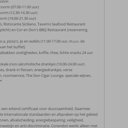
usive:
etvorm (07.00-11.00 uur)
vorm (12.30-14.30 uur)
vorm (19.00-21.30 uur)
b, Ristorante Siciliano, Taverns Seafood Restaurant
rplicht) en Cor en Don's BBQ Restaurant (reservering
o.a. pizza's, ijs en wafels (11.00-17.00 uur, m.u.v. de
van het buffet)
sgebakken zoetigheden, koffie, thee, lichte snacks 24 uur
okale (non-)alcoholische drankjes (10.00-24.00 uur)
es, drank in flessen, energiedrankjes, verse
 roomservice, The Don Cigar Lounge, speciale wijnen,
s*
 een erkend certificaat voor duurzaamheid. Daarmee
te internationale standaarden en afspraken op het gebied
lonen, afvalscheiding, energiebesparing, veiligheid,
welzijn en anti-discriminatie. Corendon werkt alleen met