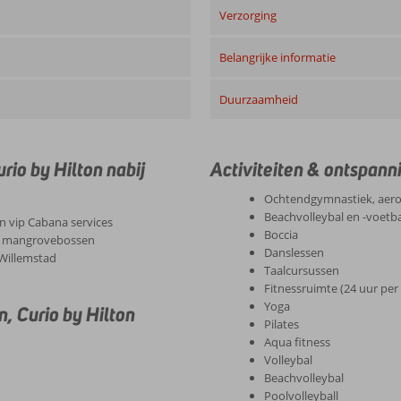
Verzorging
Belangrijke informatie
Duurzaamheid
io by Hilton nabij
Activiteiten & ontspann
Ochtendgymnastiek, aerob
Beachvolleybal en -voetbal
en vip Cabana services
Boccia
et mangrovebossen
Danslessen
 Willemstad
Taalcursussen
Fitnessruimte (24 uur pe
Yoga
, Curio by Hilton
Pilates
Aqua fitness
Volleybal
Beachvolleybal
Poolvolleyball