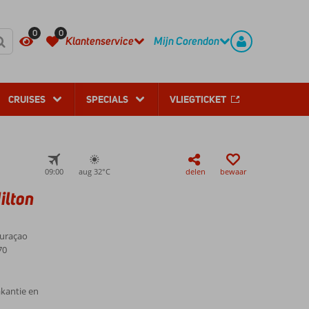
REGISTREER
CONTACT
0
0
Klantenservice
Mijn Corendon
CRUISES
SPECIALS
VLIEGTICKET
09:00
aug 32°
C
delen
bewaar
ilton
Curaçao
70
akantie en