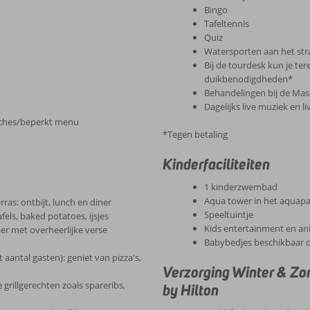
Bingo
Tafeltennis
Quiz
Watersporten aan het st
Bij de tourdesk kun je ter
duikbenodigdheden*
Behandelingen bij de Ma
Dagelijks live muziek en l
wiches/beperkt menu
*Tegen betaling
Kinderfaciliteiten
1 kinderzwembad
Aqua tower in het aquap
as: ontbijt, lunch en diner
Speeltuintje
fels, baked potatoes, ijsjes
Kids entertainment en an
ier met overheerlijke verse
Babybedjes beschikbaar 
 aantal gasten): geniet van pizza's,
Verzorging Winter & Z
grillgerechten zoals spareribs,
by Hilton