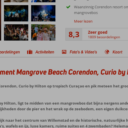
Waanzinnig Corendon resort o
mangrovebos
Meer lezen
8,3
Zeer goed
1809 beoordelingen
oordelingen
Activiteiten
Foto's & Video's
Kaart
ment Mangrove Beach Corendon, Curio by 
rendon, Curio by Hilton op tropisch Curaçao en pik meteen het groo
by Hilton, ligt te midden van een mangrovebos dat bijna nergens ander
lijkheden door de pier en het wrak op de zeebodem, een eigen duikc
lijk naar het centrum van Willemstad en de historische, natuurlijke h
a’s, wafels en ijs, luxe kamers, ruime suites en 4 zwembaden? Helema