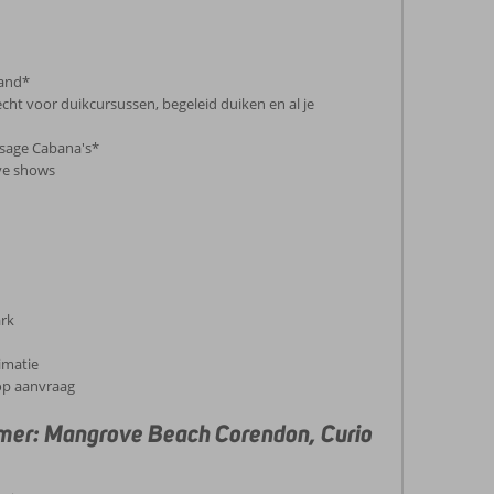
rand*
echt voor duikcursussen, begeleid duiken en al je
ssage Cabana's*
ive shows
ark
imatie
op aanvraag
omer: Mangrove Beach Corendon, Curio