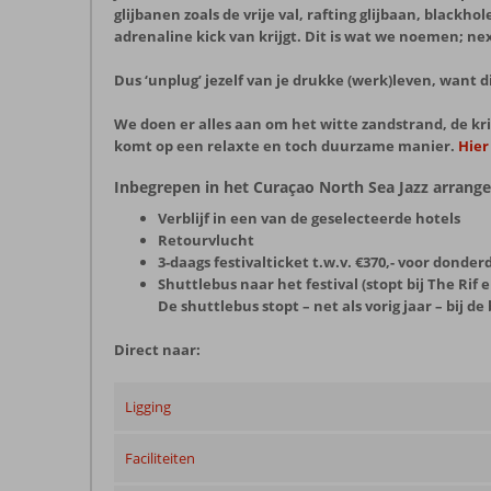
glijbanen zoals de vrije val, rafting glijbaan, blackh
adrenaline kick van krijgt. Dit is wat we noemen; ne
Dus ‘unplug’ jezelf van je drukke (werk)leven, want d
We doen er alles aan om het witte zandstrand, de kri
komt op een relaxte en toch duurzame manier.
Hier
Inbegrepen in het Curaçao North Sea Jazz arran
Verblijf in een van de geselecteerde hotels
Retourvlucht
3-daags festivalticket t.w.v. €370,- voor donder
Shuttlebus naar het festival (stopt bij The Ri
De shuttlebus stopt – net als vorig jaar – bij 
Direct naar:
Ligging
Faciliteiten