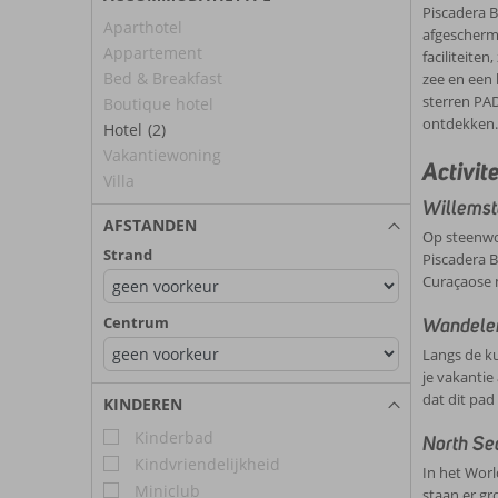
Piscadera B
Aparthotel
afgeschermd
Appartement
faciliteiten
Bed & Breakfast
zee en een 
sterren PAD
Boutique hotel
ontdekken.
Hotel
(2)
Vakantiewoning
Activit
Villa
Willemst
AFSTANDEN
Op steenwor
Strand
Piscadera B
Curaçaose 
Centrum
Wandelen
Langs de ku
je vakantie
dat dit pad
KINDEREN
Kinderbad
North Se
Kindvriendelijkheid
In het Worl
Miniclub
staan er gr