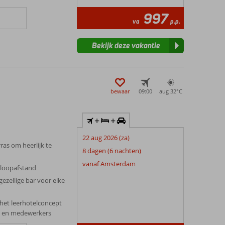
997
va
p.p.
Bekijk deze vakantie
bewaar
09:00
aug 32°
C
+
+
22 aug 2026 (za)
as om heerlijk te
8 dagen (6 nachten)
vanaf Amsterdam
 loopafstand
gezellige bar voor elke
 het leerhotelconcept
n en medewerkers