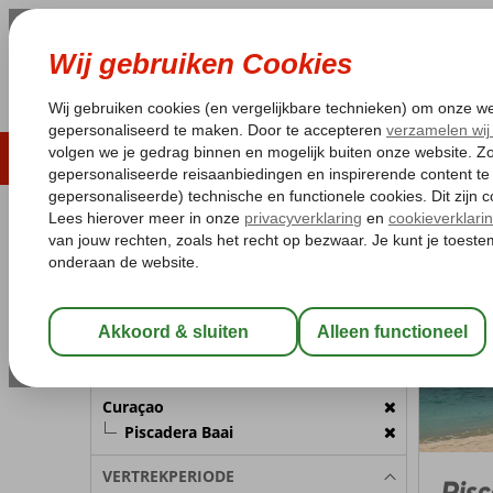
LAST MINUTE
ZOMER 2026
ZONVAKA
Pakketgarantie
Laagsteprijsgarantie*
Gratis
REISGEZELSCHAP
Curaçao
Home
Kamer 1:
2 Personen
Wijzig Reisgezelschap
BESTEMMING
Curaçao
Piscadera Baai
VERTREKPERIODE
Pisc