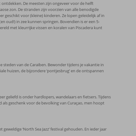
ult ontdekken. De meesten zijn ongeveer voor de helft
ose zon. De stranden zijn voorzien van alle benodigde
r geschikt voor (kleine) kinderen. Ze lopen geleidelijk af in
 (en oud!) in zee kunnen springen. Bovendien is er een 5-
reld met kleurrijke vissen en koralen van Piscadera kunt
e steden van de Caraïben. Bewonder tijdens je vakantie in
ale huizen, de bijzondere ‘pontjesbrug’ en de ontspannen
er geliefd is onder hardlopers, wandelaars en fietsers. Tijdens
oeld als geschenk voor de bevolking van Curaçao, men hoopt
 geweldige ‘North Sea Jazz’ festival gehouden. En ieder jaar