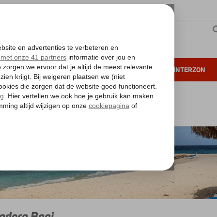
NTIE
VERRE REIZEN
ALL INCLUSIVE
WINTERZON
 annuleren*
Piscadera Baai
adera Baai