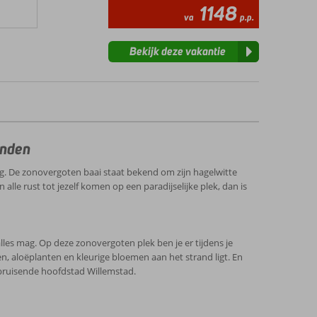
1148
va
p.p.
Bekijk deze vakantie
anden
ng. De zonovergoten baai staat bekend om zijn hagelwitte
alle rust tot jezelf komen op een paradijselijke plek, dan is
lles mag. Op deze zonovergoten plek ben je er tijdens je
n, aloëplanten en kleurige bloemen aan het strand ligt. En
 bruisende hoofdstad Willemstad.