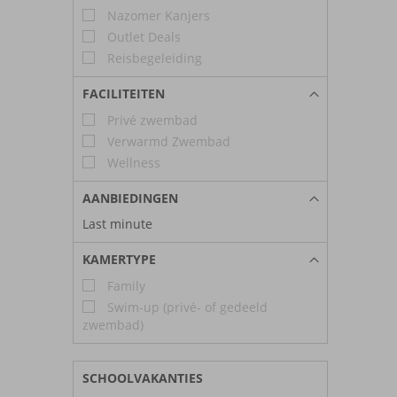
Nazomer Kanjers
Outlet Deals
Reisbegeleiding
FACILITEITEN
Privé zwembad
Verwarmd Zwembad
Wellness
AANBIEDINGEN
Last minute
KAMERTYPE
Family
Swim-up (privé- of gedeeld
zwembad)
SCHOOLVAKANTIES