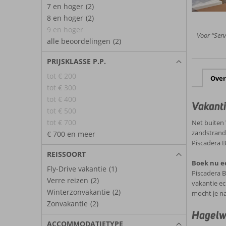
7 en hoger
(2)
8 en hoger
(2)
9 en hoger
Voor “Servi
alle beoordelingen
(2)
PRIJSKLASSE P.P.
tot € 200
Over
tot € 300
tot € 400
Vakanti
tot € 500
tot € 700
Net buiten 
zandstrande
€ 700 en meer
Piscadera B
REISSOORT
Boek nu e
Fly-Drive vakantie
(1)
Piscadera B
Verre reizen
(2)
vakantie ec
Winterzonvakantie
(2)
mocht je na
Zonvakantie
(2)
Hagelwi
ACCOMMODATIETYPE