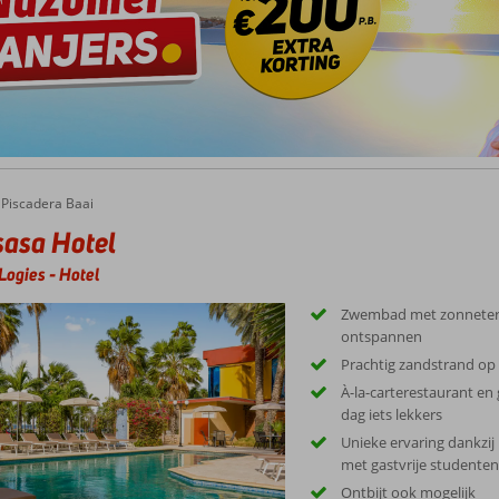
lcentrum Sambil Curaçao
l 2014 zal het winkelcentrum ‘Sambil’ Curaçao haar deuren openen. Hier kun j
en en 4 pleinen zal het de grootste shopping center van het eiland worden.
cadera Baai.
Piscadera Baai
asa Hotel
Logies
-
Hotel
Zwembad met zonneterr
ontspannen
Prachtig zandstrand op
À-la-carterestaurant en 
dag iets lekkers
Unieke ervaring dankzij
met gastvrije studente
Ontbijt ook mogelijk