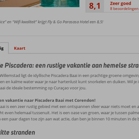
8,1
Zeer goed
8 beoordelingen
ce” en “Wifi kwaliteit” krijgt Fly & Go Parasasa Hotel een 8,5!
ig
Kaart
e Piscadera: een rustige vakantie aan hemelse str
Willemstad ligt de idyllische Piscadera Baai in een prachtige groene omgevi
n en kalme water waar je naar hartenlust kunt snorkelen en duiken. Wil je in 
aai de ideale bestemming op Curaçao voor jou.
en vakantie naar Piscadera Baai met Corendon!
aai is een zeer rustig gebied met een ontspannen sfeer waar niets moet en a
ht even helemaal tussenuit. Het is een oase van groen, waar je tussen palme
 een paar dagen toe zijn aan wat actie, dan ben je binnen 10 minuten in de
tte stranden