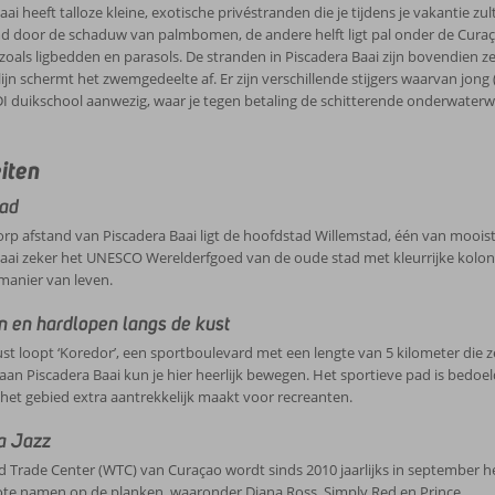
aai heeft talloze kleine, exotische privéstranden die je tijdens je vakantie z
 door de schaduw van palmbomen, de andere helft ligt pal onder de Curaça
, zoals ligbedden en parasols. De stranden in Piscadera Baai zijn bovendien zee
lijn schermt het zwemgedeelte af. Er zijn verschillende stijgers waarvan jong
I duikschool aanwezig, waar je tegen betaling de schitterende onderwaterwe
eiten
ad
p afstand van Piscadera Baai ligt de hoofdstad Willemstad, één van mooist
aai zeker het UNESCO Werelderfgoed van de oude stad met kleurrijke koloni
manier van leven.
 en hardlopen langs de kust
st loopt ‘Koredor’, een sportboulevard met een lengte van 5 kilometer die ze
 aan Piscadera Baai kun je hier heerlijk bewegen. Het sportieve pad is bed
 het gebied extra aantrekkelijk maakt voor recreanten.
a Jazz
d Trade Center (WTC) van Curaçao wordt sinds 2010 jaarlijks in september het
ote namen op de planken, waaronder Diana Ross, Simply Red en Prince.