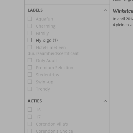
LABELS
Winkelce
Aquafun
In april 20
4 pleinen z
Charming
Family
(1)
Fly & go
Hotels met een
duurzaamheidscertificaat
Only Adult
Premium Selection
Stedentrips
Swim-up
Trendy
ACTIES
16
17
Corendon Villa's
Corendon's Choice