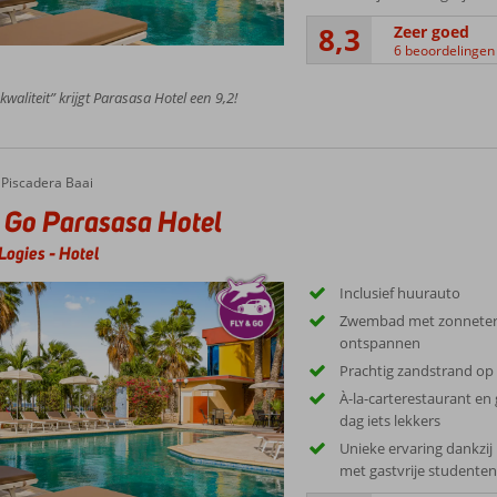
8,3
Zeer goed
6 beoordelingen
kwaliteit” krijgt Parasasa Hotel een 9,2!
Piscadera Baai
 Go Parasasa Hotel
Logies
-
Hotel
Inclusief huurauto
Zwembad met zonneterr
ontspannen
Prachtig zandstrand op
À-la-carterestaurant en 
dag iets lekkers
Unieke ervaring dankzij
met gastvrije studente