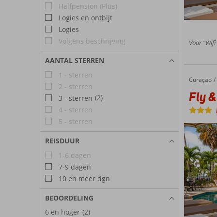
Halfpension (Plus)
Logies en ontbijt
Logies
Volgens beschrijving
Voor “Wifi 
AANTAL STERREN
1 - sterren
Curaçao
Fly & Go Parasasa Hotel
Home
2 - sterren
Fly &
(2)
3 - sterren
4 - sterren
5 - sterren
REISDUUR
1-6 dagen
7-9 dagen
10 en meer dgn
BEOORDELING
6 en hoger
(2)