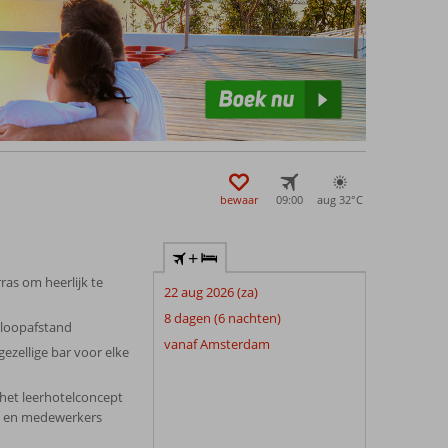
e naar hartenlust winkelen, want met 156 winkels, 8
 Het winkelcentrum ligt op ongeveer 3 kilometer afstand
bewaar
09:00
aug 32°
C
+
as om heerlijk te
22 aug 2026 (za)
8 dagen (6 nachten)
 loopafstand
vanaf Amsterdam
gezellige bar voor elke
 het leerhotelconcept
n en medewerkers