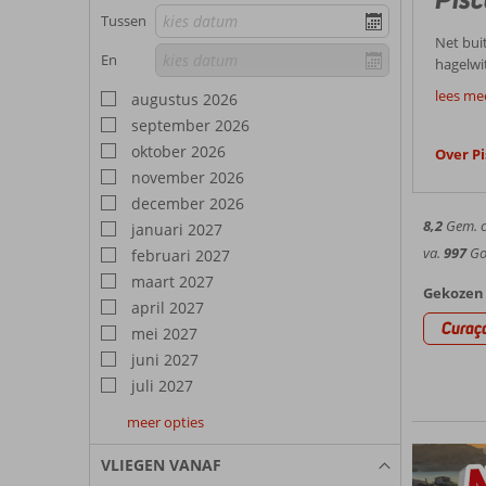
Tussen
Net bui
En
hagelwit
paradijs
Boek n
lees me
augustus 2026
Piscade
september 2026
je vaka
Hage
oktober 2026
ligt. E
Over P
november 2026
Piscader
december 2026
afgesch
8,2
Gem. ci
januari 2027
Activ
benodigd
va.
997
Goe
februari 2027
geleidel
Wille
Bovendi
maart 2027
Gekozen 
koralen
Op stee
april 2027
Curaç
vakanti
mei 2027
Wandel
de onts
juni 2027
Langs de
juli 2027
Tijdens 
meer opties
North
men hoo
augustus
september
oktober
2027
2027
2027
In het 
VLIEGEN VANAF
ieder j