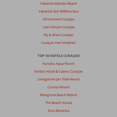
Vakantie Mambo Beach
ten
opzichte
Vakantie Sint Willibrordus
van
All Inclusive Curaçao
alle
andere
Last minute Curaçao
plekken
Fly & drive Curaçao
waar
we
Curaçao met kinderen
gegeten
hebben.
TOP 10 HOTELS CURAÇAO
House
keeping
Kunuku Aqua Resort
kwam
Harbor Hotel & Casino Curaçao
elke
3
Livingstone Jan Thiel Resort
dagen
Curinjo Resort
het
huisje
Mangrove Beach Resort
helemaal
The Beach House
schoonmaken
en
Kura Botanica
schone