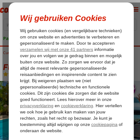
Pakketgarantie
Curaçao
Home
Jan Thiel Baai
Fly & Go Livingstone Curaçao
Fly & Go Livingstone Curaçao
Logies
-
Aparthotel