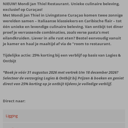
NIEUW!
Mondi Jan Thiel Restaurant. Unieke culinaire beleving,
exclusief op Curaçao!
Met Mondi Jan Thiel in Livingstone Curaçao komen twee zonnige
werelden samen – Italiaanse klassiekers en Caribische flair – tot
één unieke en levendige culinaire beleving. Van ontbijt tot diner
proef je verrassende combinaties, zoals verse pasta’s met
eilandkruiden. Liever in alle rust eten? Bestel eenvoudig vanuit
je kamer en haal je maaltijd af via de “room to restaurant.
Tijdelijke actie: 25% korting bij een verblijf op basis van Logies &
Ontbijt
*Boek je vóór 31 augustus 2026 met vertrek t/m 18 december 2026?
Selecteer de verzorging Logies & Ontbijt bij
Prijzen & boeken
en geniet
direct van 25% korting op je ontbijt tijdens je volledige verblijf.
Direct naar:
Ligging