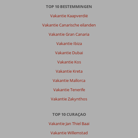
Thiel
TOP 10 BESTEMMINGEN
Vakantie Kaapverdië
Over
Fly
Vakantie Canarische eilanden
&
Vakantie Gran Canaria
Go
Livingstone
Vakantie Ibiza
Curaçao:
Vakantie Dubai
Mooi
Vakantie Kos
resort,
het
Vakantie Kreta
eten
Vakantie Mallorca
iets
aan
Vakantie Tenerife
de
Vakantie Zakynthos
prijs
voor
wat
TOP 10 CURAÇAO
je
Vakantie Jan Thiel Baai
er
voor
Vakantie Willemstad
krijgt