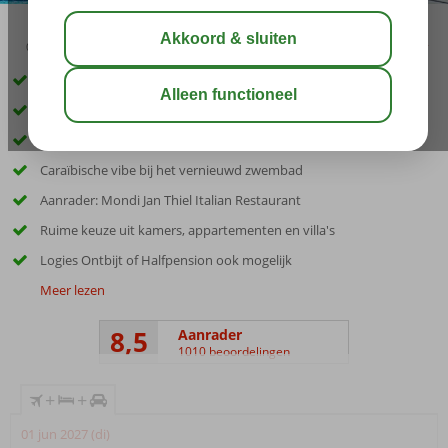
09:00
aug 32°
C
delen
bewaar
Inclusief huurauto
Tijdelijke actie: 25% korting op ontbijt bij Logies & Ontbijt*
Toplocatie, met gratis toegang Jan Thiel-strand
Caraïbische vibe bij het vernieuwd zwembad
Aanrader: Mondi Jan Thiel Italian Restaurant
Ruime keuze uit kamers, appartementen en villa's
Logies Ontbijt of Halfpension ook mogelijk
Meer lezen
8,5
Aanrader
1010 beoordelingen
+
+
01 jun 2027 (di)