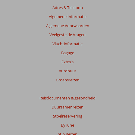
relevantie
Adres & Telefoon
van
de
Algemene Informatie
getoonde
Algemene Voorwaarden
beoordelingen
te
Veelgestelde Vragen
garanderen.
Vluchtinformatie
Meer
info
Bagage
over
Extra's
onze
beoordelingen.
Autohuur
Groepsreizen
Totale
score
Reisdocumenten & gezondheid
Gebaseerd
Duurzamer reizen
op:
1010
Stoelreservering
beoordelingen
By June
Stip Reizen