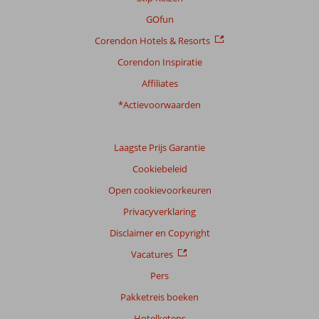
Scoreverdeling
GOfun
Algemene indruk
8,5
Eten
7,7
Corendon Hotels & Resorts
Ligging
8,8
Kamers
8,0
Service
8,2
Kindvriendelijk
7,9
Corendon Inspiratie
Prijs/kwaliteit
8,1
Wifi kwaliteit
8,0
Affiliates
*Actievoorwaarden
Ervaringen
van
onze
klanten
Laagste Prijs Garantie
Taal
Cookiebeleid
Nederlands (NL) (987)
Open cookievoorkeuren
Filter
Privacyverklaring
reisgezelschap
Disclaimer en Copyright
Alle
Vacatures
Sorteren
op
Pers
datum (nieuw > oud)
Pakketreis boeken
Hotelketens