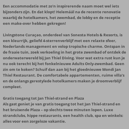
Een accommodatie met zo’n inspirerende naam moet wel iets
bijzonders zijn. En dat klopt! Helemáál na de recente renovatie
waarbij de hotelkamers, het zwembad, de lobby en de receptie
een make-over hebben gekregen!
Livingstone Curaçao, onderdeel van Sonesta Hotels & Resorts, is
een kleurrijk, geliefd 4-sterrenverblijf met een relaxte sfeer,
Nederlands management en volop tropische charme. Ontspan in
de fraaie tuin, zoek verkoeling in het grote zwembad of ontdek de
onderwaterwereld bij Jan Thiel Diving. Voor wat extra rust kun je
nu ook terecht bij het fonkelnieuwe Adults Only-zwembad. Geen
zin om te koken? Schuif dan aan bij het gloednieuwe Mondi Jan
Thiel Restaurant. De comfortabele appartementen, ruime villa’s
en de onlangs gerestylede hotelkamers maken je droomverblijf
compleet.
Gratis toegang tot Jan Thiel-strand en Plaza
Als gast geniet je van gratis toegang tot het Jan Thiel-strand en
het bruisende Plaza – op slechts twee minuten lopen. Luxe
strandclubs, hippe restaurants, een health club, spa en winkels:
alles voor een zorgeloze vakantie.