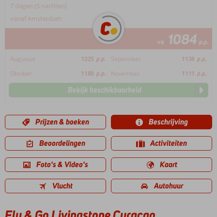
7 dagen (5 nachten)
vanaf Amsterdam
1084
va
p.p.
Augustus
1225
p.p.
September
1138
p.p.
Oktober
1188
p.p.
November
1111
p.p.
Bekijk beschikbaarheid
Prijzen & boeken
Beschrijving
Beoordelingen
Activiteiten
Foto's & Video's
Kaart
Vlucht
Autohuur
Fly & Go Livingstone Curaçao