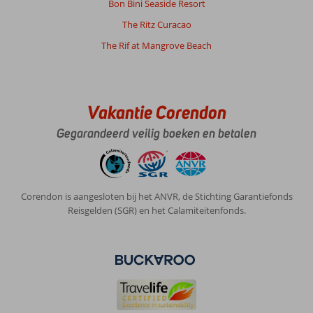
Bon Bini Seaside Resort
handdoeken.
Extra
The Ritz Curacao
handdoeken
The Rif at Mangrove Beach
of
dekens
duurde
wat
langer.
Vakantie Corendon
Uiteindelijk
bij
Gegarandeerd veilig boeken en betalen
receptie
gevraagd.
Zeer
vriendelijk
Corendon is aangesloten bij het ANVR, de Stichting Garantiefonds
personeel.
Reisgelden (SGR) en het Calamiteitenfonds.
Algemene indruk
9
Eten
7
Ligging
9
Kamers
10
Service
8
Kindvriendelijk
8
Prijs/kwaliteit
8
Wifi kwaliteit
10