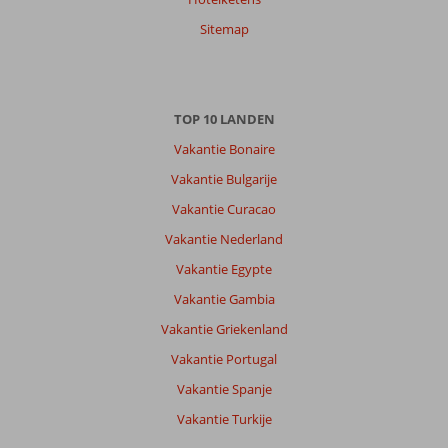
Anne
9,0
Sitemap
Nederland
Gezin met oud(ere) kind(eren)
,
19 juli 2026
TOP 10 LANDEN
Een
Vakantie Bonaire
leuke
Vakantie Bulgarije
plek,
met
Vakantie Curacao
alle
Vakantie Nederland
kenmerken
van
Vakantie Egypte
Curacao,
Vakantie Gambia
ligging
is
Vakantie Griekenland
op
Vakantie Portugal
5
minuten
Vakantie Spanje
lopen
Vakantie Turkije
van
Jan