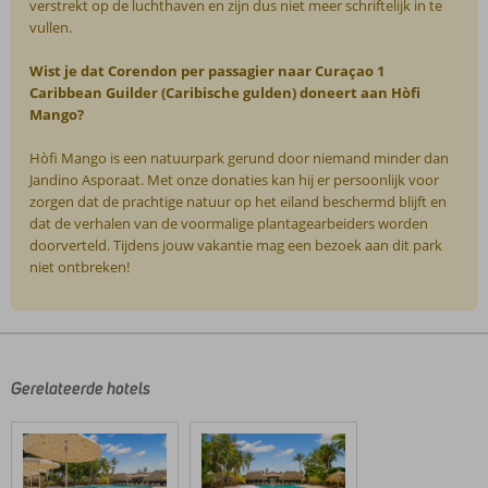
verstrekt op de luchthaven en zijn dus niet meer schriftelijk in te
vullen.
Wist je dat Corendon per passagier naar Curaçao 1
Caribbean Guilder (Caribische gulden) doneert aan Hòfi
Mango?
Hòfi Mango is een natuurpark gerund door niemand minder dan
Jandino Asporaat. Met onze donaties kan hij er persoonlijk voor
zorgen dat de prachtige natuur op het eiland beschermd blijft en
dat de verhalen van de voormalige plantagearbeiders worden
doorverteld. Tijdens jouw vakantie mag een bezoek aan dit park
niet ontbreken!
De
beoordelingen
zijn
door
Gerelateerde hotels
onze
klanten
geschreven
na