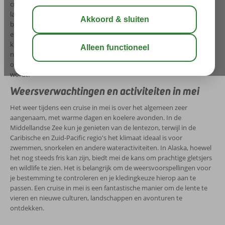
cruise naar de Middellandse Zee een uitstekende keuze, waarbij je
landen als Italië, Spanje en Griekenland in hun volle lentepracht kunt
bezoeken. Als je op zoek bent naar iets exotischer, overweeg dan
een cruise naar de Caribische eilanden of de Zuid-Pacific, waar je
kunt genieten van warme temperaturen en prachtige stranden. Voor
natuurliefhebbers zijn cruises naar Alaska in mei ook een geweldige
optie, aangezien de natuur ontwaakt en het wildleven actiever
wordt.
Weersverwachtingen en activiteiten in mei
Het weer tijdens een cruise in mei is over het algemeen zeer
aangenaam, met warme dagen en koelere avonden. In de
Middellandse Zee kun je genieten van de lentezon, terwijl in de
Caribische en Zuid-Pacific regio's het klimaat ideaal is voor
zwemmen, snorkelen en andere wateractiviteiten. In Alaska, hoewel
het nog steeds fris kan zijn, biedt mei de kans om prachtige gletsjers
en wildlife te zien. Het is belangrijk om de weersvoorspellingen voor
je bestemming te controleren en je kledingkeuze hierop aan te
passen. Een cruise in mei is een fantastische manier om de lente te
vieren en nieuwe culturen, landschappen en avonturen te
ontdekken.