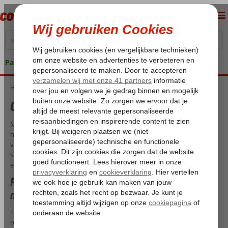
Pakketgarantie
Home
Cruise in mei 2026
Cruise in mei 2026
Mei is een van de beste maanden om op cruise te gaan, dankzij het
heerlijke lenteweer en de bloei van de natuur. Deze periode is ideaal
voor diegenen die willen genieten van mildere temperaturen en de
schoonheid van de lente in verschillende delen van de wereld willen
ervaren.
Prachtige bestemmingen voor een cruise in
mei
Een cruise in mei biedt een breed scala aan bestemmingen die zowel
ontspannend als avontuurlijk zijn. Voor een Europese ervaring is een