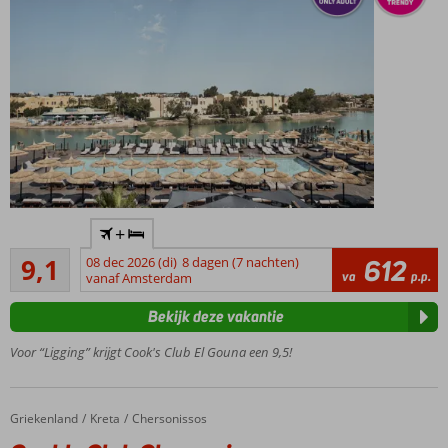
Only
+
Adult:
Uitstekend
min.
9,1
08 dec 2026 (di)
8 dagen (7 nachten)
612
62
va
p.p.
leeftijd
vanaf Amsterdam
beoordelingen
16 jaar
Bekijk deze vakantie
Gelegen
in El
Voor “Ligging” krijgt Cook's Club El Gouna een 9,5!
Gouna
Zwembad
en luxe
Griekenland
Cook's Club Chersonissos
Home
Kreta
Chersonissos
ligbedjes