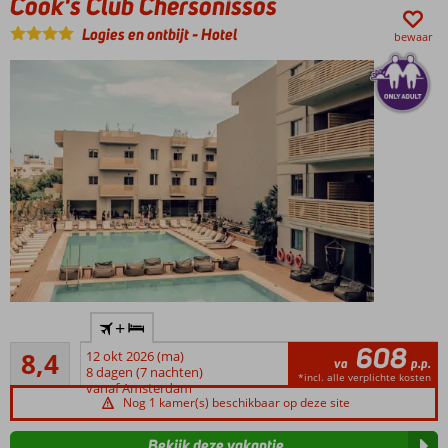
Cook's Club Chersonissos
Halfpension
ook
Logies en ontbijt
-
Hotel
bewaar
mogelijk
Adult
+
Only
608
Zeer goed
hotel,
8,4
12 okt 2026 (ma)
va
p.p.
12
minimale
8 dagen (7 nachten)
*incl. alle verplichte kosten
beoordelingen
vanaf Amsterdam
leeftijd
Nog 1 kamer(s) beschikbaar op deze site
18 jaar
Ruime
Bekijk deze vakantie