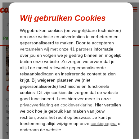
Pakketgarantie
Cook’s Club Hotels
Cook’s Club is een hippe hotelketen voor volwassenen, waar een
relaxte sfeer, modern design en goed eten centraal staan. De hotels
liggen op zonnige bestemmingen zoals Rhodos en Corfu, dichtbij
strand en gezellige plekken om uit eten te gaan of een drankje te
doen.
Tijdens je verblijf geniet je van moderne kamers, een stijlvol