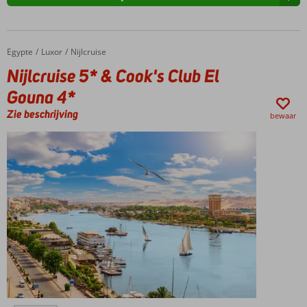
Egypte
Nijlcruise 5* & Cook's Club El Gouna 4*
Home
Luxor
Nijlcruise
Nijlcruise 5* & Cook's Club El
Gouna 4*
Zie beschrijving
bewaar