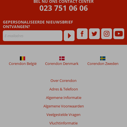
BEL NU ONS CONTACT CENTER
liefst 3
023 751 06 06
privé
stranden!
GEPERSONALISEERDE NIEUWSBRIEF
Halfpension
ONTVANGEN?
of All
Inclusive
ook
mogelijk
Corendon België
Corendon Denmark
Corendon Zweden
Over Corendon
Adres & Telefoon
Algemene Informatie
Algemene Voorwaarden
Veelgestelde Vragen
Vluchtinformatie