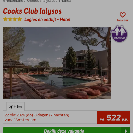
Dicht
Griekenland
Cooks Club Ialysos
Home
Rhodos
Ialyssos / Trianda
bij het
Cooks Club Ialysos
strand
Logies en ontbijt
-
Hotel
3
bewaar
voortreffelijke
restaurants
+
22 okt 2026 (do)
8 dagen (7 nachten)
522
va
p.p.
vanaf Amsterdam
Bekijk deze vakantie