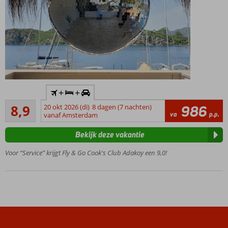
mogelijk
Inclusief
+
+
huurauto
Aanrader
8,9
20 okt 2026 (di)
8 dagen (7 nachten)
986
Only
21
va
p.p.
vanaf Amsterdam
Adult:
beoordelingen
minimale
Bekijk deze vakantie
leeftijd
16 jaar
Voor “Service” krijgt Fly & Go Cook's Club Adakoy een 9,0!
Stijlvol
en
trendy:
Boho
Chique
design
Maar