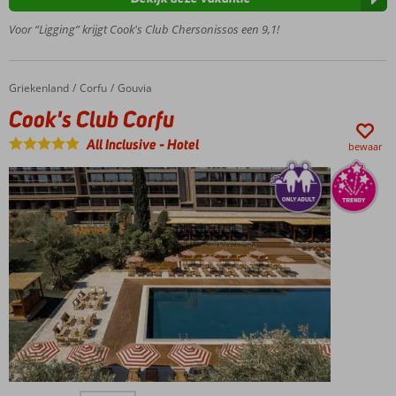
keuze
uit luxe
Voor “Ligging” krijgt Cook's Club Chersonissos een 9,1!
kamers
Heerlijk
ontspannen
Griekenland
Cook's Club Corfu
Home
Corfu
Gouvia
in de sauna
Cook's Club Corfu
All Inclusive
-
Hotel
bewaar
Only