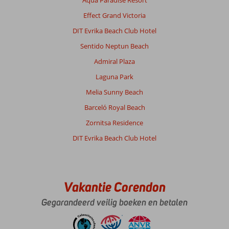
Aqua Paradise Resort
10
Nederland
Effect Grand Victoria
Met partner
DIT Evrika Beach Club Hotel
,
22 juli 2026
Sentido Neptun Beach
Admiral Plaza
Het
strand
Laguna Park
in
Melia Sunny Beach
Sunny
Beach
Barceló Royal Beach
is
Zornitsa Residence
erg
mooi
DIT Evrika Beach Club Hotel
en
Nessebar
is
ook
Vakantie Corendon
echt
een
Gegarandeerd veilig boeken en betalen
aanrader.
Over