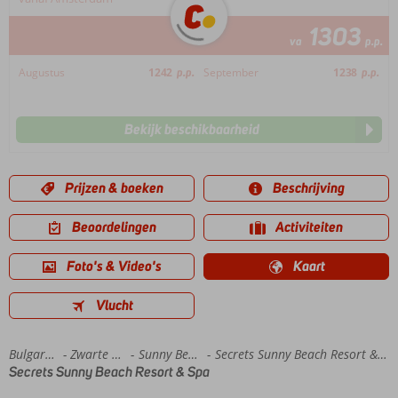
1303
va
p.p.
Augustus
1242
p.p.
September
1238
p.p.
Bekijk beschikbaarheid
Prijzen & boeken
Beschrijving
Beoordelingen
Activiteiten
Foto's & Video's
Kaart
Vlucht
Home
Bulgarije
Zwarte Zee
Sunny Beach
Secrets Sunny Beach Resort & Spa
Secrets Sunny Beach Resort & Spa