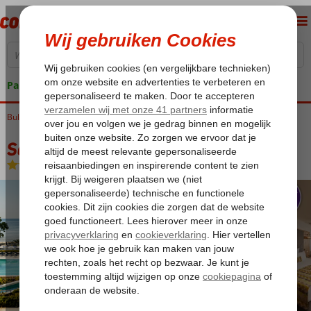
Pakketgarantie
Bulgarije
Home
Zwarte Zee
Sunny Beach
Secrets Sunny Beach Resort & Spa
Secrets Sunny Beach Resort & Spa
Ultra All Inclusive
-
Hotel