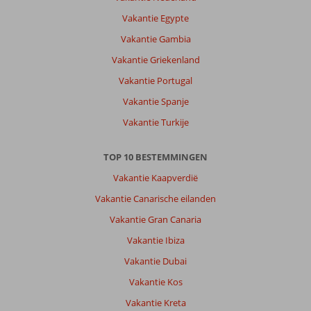
niet
in
Vakantie Egypte
de
Vakantie Gambia
drukt
dus
Vakantie Griekenland
goed
Vakantie Portugal
te
doen
Vakantie Spanje
Vakantie Turkije
Over
Secrets
Sunny
TOP 10 BESTEMMINGEN
Beach
Vakantie Kaapverdië
Resort
&
Vakantie Canarische eilanden
Spa:
Vakantie Gran Canaria
Personeel
Vakantie Ibiza
was
erg
Vakantie Dubai
aardig,
Vakantie Kos
wel
heeft
Vakantie Kreta