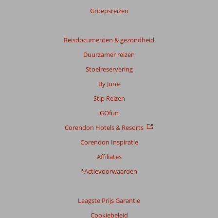
beoordelingen.
Groepsreizen
Totale
score
Reisdocumenten & gezondheid
Duurzamer reizen
Gebaseerd
op:
Stoelreservering
65
By June
beoordelingen
Stip Reizen
GOfun
Scoreverdeling
Corendon Hotels & Resorts
Algemene indruk
9,0
Eten
7,9
Ligging
8,9
Kamers
9,4
Corendon Inspiratie
Service
9,0
Kindvriendelijk
-
Affiliates
Prijs/kwaliteit
8,7
Wifi kwaliteit
8,0
*Actievoorwaarden
Ervaringen
van
onze
Laagste Prijs Garantie
klanten
Cookiebeleid