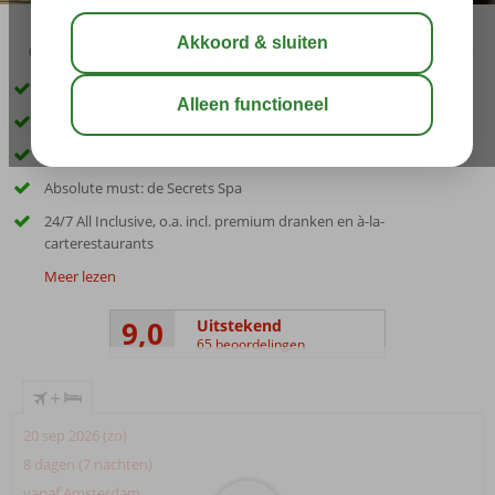
03:00
00:45
aug 29°
C
delen
bewaar
Luxe 5-sterren Only Adult, min. leeftijd 18 jaar
Vandaag privé zandstrand, morgen infinity zwembaden?
Ruime, luxe kamers met spectaculair uitzicht op zee
Absolute must: de Secrets Spa
24/7 All Inclusive, o.a. incl. premium dranken en à-la-
carterestaurants
Meer lezen
9,0
Uitstekend
65 beoordelingen
+
20 sep 2026 (zo)
8 dagen (7 nachten)
vanaf Amsterdam