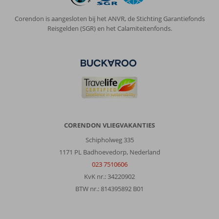
Secrets
Sunny
Corendon is aangesloten bij het ANVR, de Stichting Garantiefonds
Beach
Reisgelden (SGR) en het Calamiteitenfonds.
Resort
&
Spa:
Hotel
Secrets
Sunny
Beach
Resort
is
CORENDON VLIEGVAKANTIES
prachtig
en
Schipholweg 335
het
1171 PL Badhoevedorp, Nederland
personeel
023 7510606
is
erg
KvK nr.: 34220902
vriendelijk
BTW nr.: 814395892 B01
en
gastvrij.