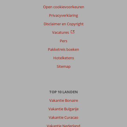
Taal
Open cookievoorkeuren
Nederlands (NL) (32)
Privacyverklaring
Filter
reisgezelschap
Disclaimer en Copyright
Alle
Vacatures
Sorteren
Pers
op
Pakketreis boeken
datum (nieuw > oud)
Hotelketens
Sitemap
Anoniem
10
Nederland
Gezin met oud(ere) kind(eren)
,
29 juli 2026
TOP 10 LANDEN
Vakantie Bonaire
Was
Vakantie Bulgarije
goed,
wij
Vakantie Curacao
zaten
Vakantie Nederland