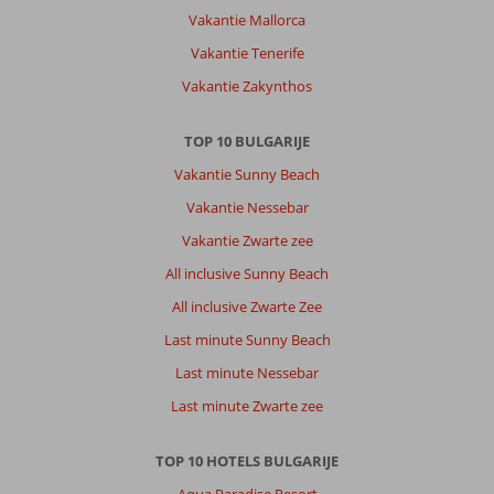
veel
Vakantie Mallorca
jongen
in
Vakantie Tenerife
de
Vakantie Zakynthos
bediening
,
vragen
TOP 10 BULGARIJE
niet
Vakantie Sunny Beach
als
je
Vakantie Nessebar
suiker
Vakantie Zwarte zee
bij
de
All inclusive Sunny Beach
koffie
All inclusive Zwarte Zee
wil,
Last minute Sunny Beach
Algemene indruk
10
Eten
9
Last minute Nessebar
Ligging
10
Kamers
10
Service
10
Kindvriendelijk
-
Last minute Zwarte zee
Prijs/kwaliteit
10
Wifi kwaliteit
7
TOP 10 HOTELS BULGARIJE
Anoniem