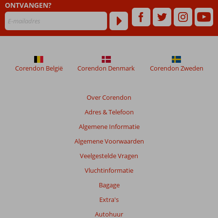
ONTVANGEN?
ouder
zijn
dan
48
maanden
worden
niet
Corendon België
Corendon Denmark
Corendon Zweden
meer
weergegeven
om
Over Corendon
de
Adres & Telefoon
relevantie
van
Algemene Informatie
de
Algemene Voorwaarden
getoonde
beoordelingen
Veelgestelde Vragen
te
Vluchtinformatie
garanderen.
Meer
Bagage
info
Extra's
over
onze
Autohuur