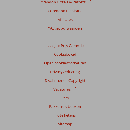
Corendon Hotels & Resorts
Prijs/kwaliteit
7,0
Wifi kwaliteit
5,7
Corendon Inspiratie
Ervaringen
Affiliates
van
onze
*Actievoorwaarden
klanten
Taal
Laagste Prijs Garantie
Nederlands (NL) (3)
Cookiebeleid
Filter
reisgezelschap
Open cookievoorkeuren
Alle
Privacyverklaring
Sorteren
Disclaimer en Copyright
op
Vacatures
datum (nieuw > oud)
Pers
Pakketreis boeken
Anoniem
8,0
Hotelketens
Nederland
Gezin met oud(ere) kind(eren)
Sitemap
,
21 augustus 2025