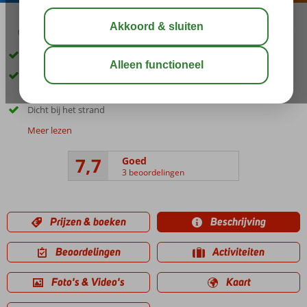
03:00
00:45
aug 29°
C
delen
bewaar
Ruime appartementen
In de directe omgeving ruim aanbod winkeltjes, restaurants en
bars
Dicht bij het strand
Meer lezen
7,7
Goed
3 beoordelingen
Prijzen & boeken
Beschrijving
Beoordelingen
Activiteiten
Foto's & Video's
Kaart