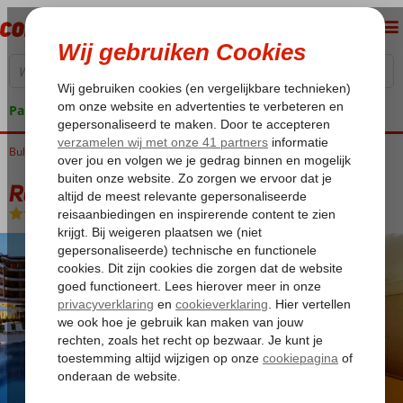
Pakketgarantie
Bulgarije
Home
Zwarte Zee
Sunny Beach
Royal Sun Appartementen
Royal Sun Appartementen
Logies
-
Appartement