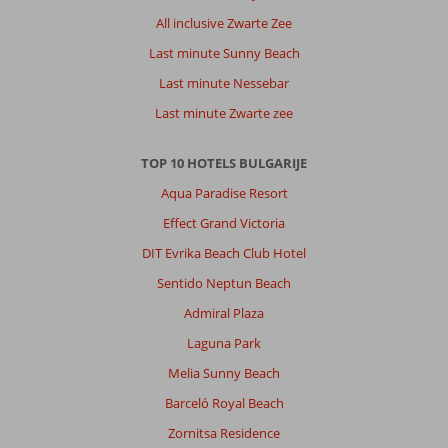
Sun
Appartementen:
All inclusive Zwarte Zee
Prima
Last minute Sunny Beach
appartement
Last minute Nessebar
hotel.
Netjes.
Last minute Zwarte zee
En
gebreken
TOP 10 HOTELS BULGARIJE
werden
snel
Aqua Paradise Resort
opgelost.
Effect Grand Victoria
We
maar
DIT Evrika Beach Club Hotel
1
Sentido Neptun Beach
sleutel.
Onhandig.
Admiral Plaza
Laguna Park
Algemene indruk
8
Eten
8
Ligging
7
Kamers
8
Melia Sunny Beach
Service
8
Kindvriendelijk
7
Barceló Royal Beach
Prijs/kwaliteit
8
Wifi kwaliteit
1
Zornitsa Residence