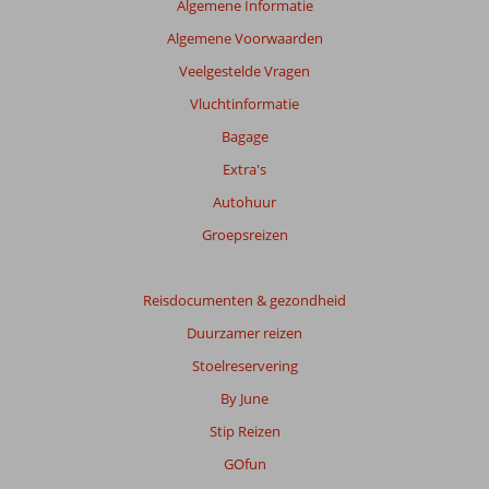
beoordelingen
Algemene Informatie
te
Algemene Voorwaarden
garanderen.
Meer
Veelgestelde Vragen
info
Vluchtinformatie
over
onze
Bagage
beoordelingen.
Extra's
Autohuur
Totale
score
Groepsreizen
Gebaseerd
op:
Reisdocumenten & gezondheid
3
Duurzamer reizen
beoordelingen
Stoelreservering
By June
Scoreverdeling
Stip Reizen
Algemene indruk
7,7
Eten
8,0
Ligging
7,3
Kamers
7,0
GOfun
Service
7,3
Kindvriendelijk
7,0