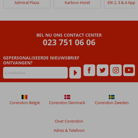
Admiral Plaza
Karlovo Hotel
Royal
Sun
Appartementen
Beoordelingen
BEL NU ONS CONTACT CENTER
die
023 751 06 06
ouder
zijn
GEPERSONALISEERDE NIEUWSBRIEF
dan
ONTVANGEN?
48
maanden
worden
niet
meer
weergegeven
om
Corendon België
Corendon Denmark
Corendon Zweden
de
relevantie
van
Over Corendon
de
Adres & Telefoon
getoonde