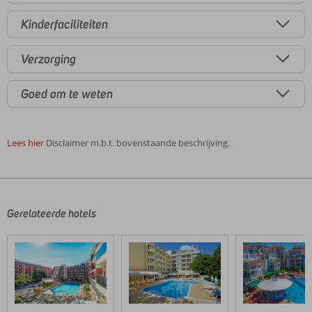
Kinderfaciliteiten
Verzorging
Goed om te weten
Lees hier
Disclaimer m.b.t. bovenstaande beschrijving.
De
beoordelingen
zijn
door
Gerelateerde hotels
onze
klanten
geschreven
na
hun
verblijf
in