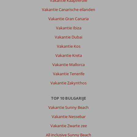
Vakantie Kaapverdië
duur
in
Vakantie Canarische eilanden
sunny
Vakantie Gran Canaria
beach
in
Vakantie Ibiza
verhouding
Vakantie Dubai
andere
landen.
Vakantie Kos
Ik
Vakantie Kreta
had
2
Vakantie Mallorca
x
Vakantie Tenerife
gebreken
in
Vakantie Zakynthos
badkamer.
Werden
TOP 10 BULGARIJE
snel
op
Vakantie Sunny Beach
gelost.
Vakantie Nessebar
Over
Vakantie Zwarte zee
Royal
All inclusive Sunny Beach