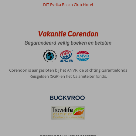
DIT Evrika Beach Club Hotel
Anoniem
8,0
Nederland
Met partner
,
Vakantie Corendon
07 mei 2025
Gegarandeerd veilig boeken en betalen
Op
zicht
wel
leuk
Corendon is aangesloten bij het ANVR, de Stichting Garantiefonds
,
Reisgelden (SGR) en het Calamiteitenfonds.
al
is
alles
hotel
wat
de
klok
slaat
,