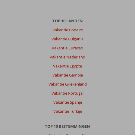
Sunny
TOP 10 LANDEN
beach
meest
Vakantie Bonaire
lelijke
Vakantie Bulgarije
plaats
ooit
Vakantie Curacao
geweest.
Vakantie Nederland
Prijzen
hier
Vakantie Egypte
ook
Vakantie Gambia
niet
echt
Vakantie Griekenland
Bulgaars.
Vakantie Portugal
Verder
prima
Vakantie Spanje
reis
Vakantie Turkije
en
hotel.
Excursies
TOP 10 BESTEMMINGEN
belachelijk