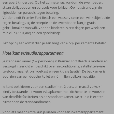
een apart kinderbad. Op het zonneterras, rondom de zwembaden,
staan de ligbedden en parasols voor je klaar. Op het strand zijn de
ligbedden en parasols tegen betaling.
Verder biedt Premier Fort Beach een wasservice en een winkeltje (beide
tegen betaling). Bij de receptie en de zwembaden kun je gratis
gebruikmaken van wifi. Voor de kinderen is er 6 dagen per week een
miniclub (2-10 jaar) en een speeltuintje.
Let op:
bij aankomst dien je een borg van € 50,- per kamer te betalen.
Hotelkamer/studio/appartement:
Je standaardkamer (1-2 personen) in Premier Fort Beach is modern en
verzorgd ingericht en beschikt over airconditioning, satelliettelevisie,
telefoon, magnetron, koelkast en een kluisje (gratis). De badkamer is
voorzien van een douche, toilet en föhn. Een balkon met zitje.
Je kunt ook kiezen voor een studio (min. 2 pers. en max. 2 volw. + 1
kind), bestaande uit woon-/slaapkamer met kitchenette en voorzien
van dezelfde faciliteiten als de standaardkamer. De studio is echter
ruimer dan de standaardkamer.
Voor iets meer ruimte kun je kiezen voor een 2-kamerappartement