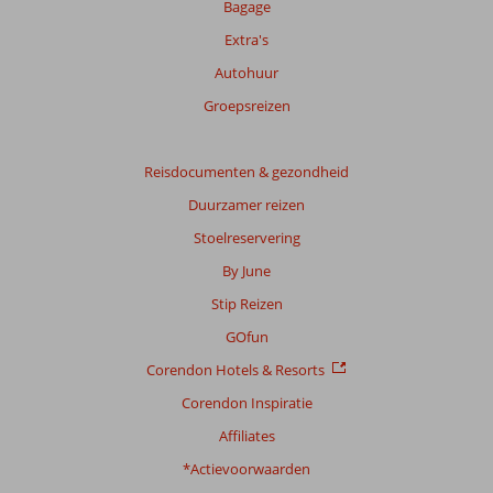
onze
Bagage
beoordelingen.
Extra's
Autohuur
Groepsreizen
Reisdocumenten & gezondheid
Duurzamer reizen
Stoelreservering
By June
Stip Reizen
GOfun
Corendon Hotels & Resorts
Corendon Inspiratie
Affiliates
*Actievoorwaarden