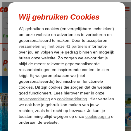
Pakketgarantie
Bulgarije
Home
Zwarte Zee
Sunny Beach
Premier Fort Beach
Premier Fort Beach
Logies
-
Appartement