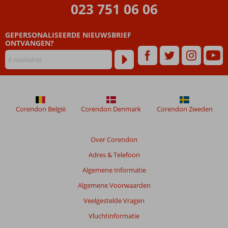
die
023 751 06 06
ouder
zijn
GEPERSONALISEERDE NIEUWSBRIEF
dan
ONTVANGEN?
48
maanden
worden
niet
meer
weergegeven
om
Corendon België
Corendon Denmark
Corendon Zweden
de
relevantie
van
Over Corendon
de
Adres & Telefoon
getoonde
beoordelingen
Algemene Informatie
te
Algemene Voorwaarden
garanderen.
Meer
Veelgestelde Vragen
info
Vluchtinformatie
over