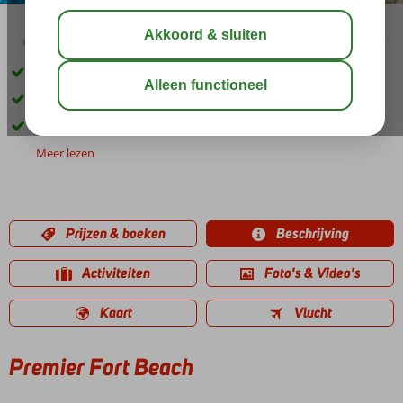
03:00
00:45
aug 29°
C
delen
bewaar
Direct aan het strand
Zwembad met glijbaan
Ontbijt, Half- en Volpension ook mogelijk
Meer lezen
Prijzen & boeken
Beschrijving
Activiteiten
Foto's & Video's
Kaart
Vlucht
Premier Fort Beach