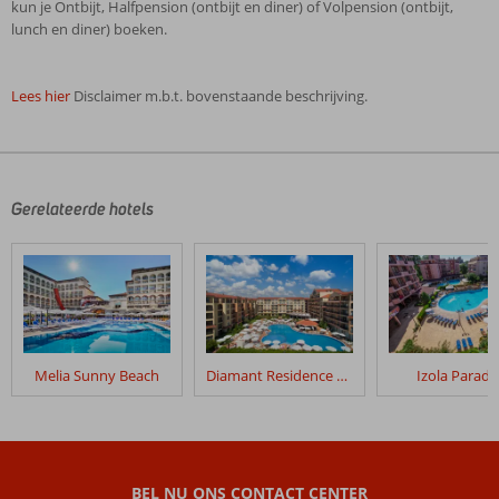
kun je Ontbijt, Halfpension (ontbijt en diner) of Volpension (ontbijt,
lunch en diner) boeken.
Lees hier
Disclaimer m.b.t. bovenstaande beschrijving.
De
beoordelingen
zijn
door
Gerelateerde hotels
onze
klanten
geschreven
na
hun
verblijf
in
Melia Sunny Beach
Diamant Residence Hotel & Spa
Izola Paradi
Premier
Fort
Beach
Beoordelingen
BEL NU ONS CONTACT CENTER