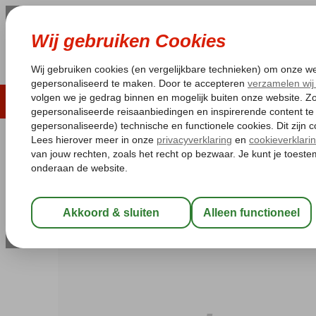
LAST MINUTE
ZOMER 2026
ZONVAKA
Pakketgarantie
Laagsteprijsgarantie*
Gratis
Bulgarije
Home
Zwarte Zee
Sunny Beach
Milennia Hotel
Milennia Hotel
Logies
-
Appartement