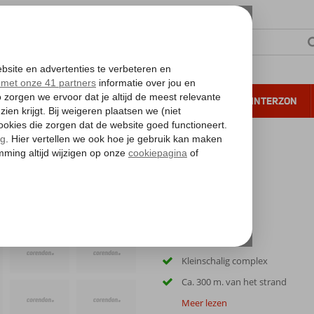
NTIE
VERRE REIZEN
ALL INCLUSIVE
WINTERZON
 annuleren*
Gratis wifi
Kleinschalig complex
Ca. 300 m. van het strand
Meer lezen