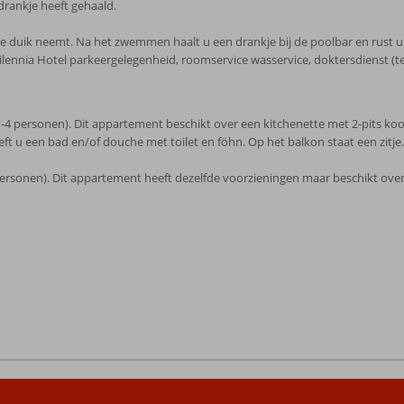
drankje heeft gehaald.
de duik neemt. Na het zwemmen haalt u een drankje bij de poolbar en rust u
lennia Hotel parkeergelegenheid, roomservice wasservice, doktersdienst (te
(1-4 personen). Dit appartement beschikt over een kitchenette met 2-pits k
treft u een bad en/of douche met toilet en föhn. Op het balkon staat een zitje.
ersonen). Dit appartement heeft dezelfde voorzieningen maar beschikt ov