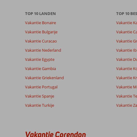
om
de
relevantie
TOP 10 LANDEN
TOP 10 B
van
Vakantie Bonaire
Vakantie K
de
getoonde
Vakantie Bulgarije
Vakantie Ca
beoordelingen
Vakantie Curacao
Vakantie G
te
garanderen.
Vakantie Nederland
Vakantie Ib
Meer
Vakantie Egypte
Vakantie D
info
over
Vakantie Gambia
Vakantie K
onze
Vakantie Griekenland
Vakantie Kr
beoordelingen.
Vakantie Portugal
Vakantie M
Vakantie Spanje
Vakantie Te
Vakantie Turkije
Vakantie Z
Vakantie Corendon