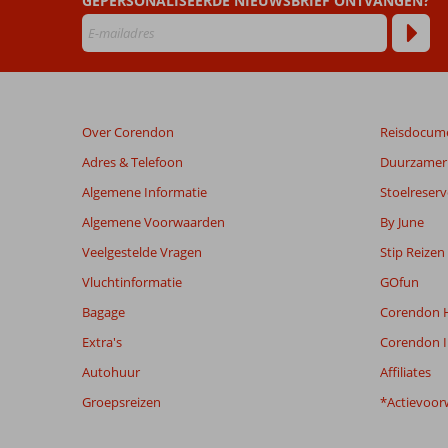
GEPERSONALISEERDE NIEUWSBRIEF ONTVANGEN?
door
onze
klanten
geschreven
na
hun
verblijf
Over Corendon
Reisdocum
in
Milennia
Adres & Telefoon
Duurzamer 
Hotel
Algemene Informatie
Stoelreserv
Algemene Voorwaarden
By June
Beoordelingen
die
Veelgestelde Vragen
Stip Reizen
ouder
Vluchtinformatie
GOfun
zijn
dan
Bagage
Corendon H
48
Extra's
Corendon I
maanden
worden
Autohuur
Affiliates
niet
Groepsreizen
*Actievoor
meer
weergegeven