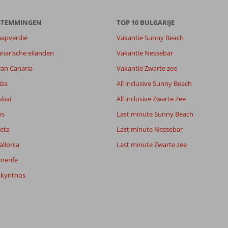
ESTEMMINGEN
TOP 10 BULGARIJE
aapverdië
Vakantie Sunny Beach
narische eilanden
Vakantie Nessebar
ran Canaria
Vakantie Zwarte zee
iza
All inclusive Sunny Beach
ubai
All inclusive Zwarte Zee
os
Last minute Sunny Beach
eta
Last minute Nessebar
allorca
Last minute Zwarte zee
nerife
akynthos