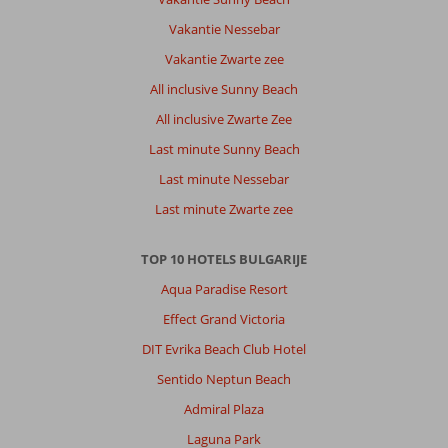
de
kamers
Vakantie Nessebar
waren
Vakantie Zwarte zee
elke
dag
All inclusive Sunny Beach
weer
All inclusive Zwarte Zee
netjes
schoongemaakt
Last minute Sunny Beach
top
Last minute Nessebar
service
Last minute Zwarte zee
Algemene indruk
8
Eten
5
Ligging
6
Kamers
8
TOP 10 HOTELS BULGARIJE
Service
8
Kindvriendelijk
7
Prijs/kwaliteit
8
Wifi kwaliteit
1
Aqua Paradise Resort
Effect Grand Victoria
Ruben
DIT Evrika Beach Club Hotel
7,0
Nederland
Sentido Neptun Beach
Alleen
,
Admiral Plaza
22 juli 2026
Laguna Park