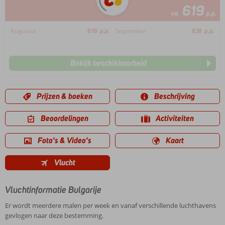
619
va
p.p.
Augustus
618
p.p.
September
828
p.p.
Bekijk beschikbaarheid
Prijzen & boeken
Beschrijving
Beoordelingen
Activiteiten
Foto's & Video's
Kaart
Vlucht
Vluchtinformatie Bulgarije
Er wordt meerdere malen per week en vanaf verschillende luchthavens
gevlogen naar deze bestemming.