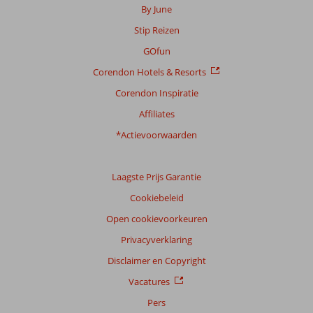
Scoreverdeling
By June
Algemene indruk
7,9
Eten
6,8
Stip Reizen
Ligging
7,7
Kamers
7,5
Service
8,0
Kindvriendelijk
7,4
GOfun
Prijs/kwaliteit
8,1
Wifi kwaliteit
5,9
Corendon Hotels & Resorts
Corendon Inspiratie
Ervaringen
van
Affiliates
onze
klanten
*Actievoorwaarden
Taal
Nederlands (NL) (58)
Laagste Prijs Garantie
Filter
Cookiebeleid
reisgezelschap
Open cookievoorkeuren
Alle
Privacyverklaring
Sorteren
op
Disclaimer en Copyright
datum (nieuw > oud)
Vacatures
Pers