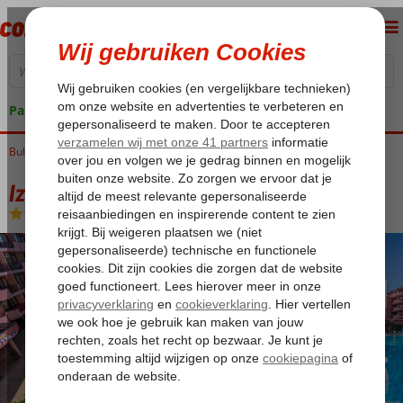
Pakketgarantie
Bulgarije
Home
Zwarte Zee
Sunny Beach
Izola Paradise
Izola Paradise
All Inclusive
-
Hotel