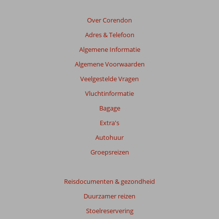
van
de
Over Corendon
getoonde
Adres & Telefoon
beoordelingen
te
Algemene Informatie
garanderen.
Algemene Voorwaarden
Meer
info
Veelgestelde Vragen
over
Vluchtinformatie
onze
beoordelingen.
Bagage
Extra's
Totale
Autohuur
score
Groepsreizen
Gebaseerd
op:
88
Reisdocumenten & gezondheid
beoordelingen
Duurzamer reizen
Stoelreservering