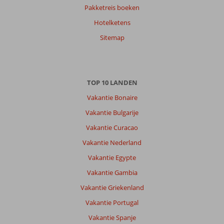
Siebren
8,0
Pakketreis boeken
Nederland
Hotelketens
Gezin met jong(e) kind(eren)
,
24 juli 2026
Sitemap
Strand
was
TOP 10 LANDEN
verder
weg
Vakantie Bonaire
dan
Vakantie Bulgarije
aangegeven
en
Vakantie Curacao
de
Vakantie Nederland
boulevard
ook
Vakantie Egypte
dit
Vakantie Gambia
moet
aangepast
Vakantie Griekenland
worden
Vakantie Portugal
op
de
Vakantie Spanje