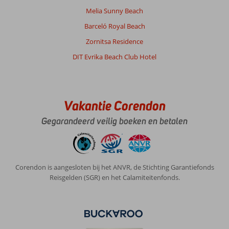
Melia Sunny Beach
Mooie
bestemming
Barceló Royal Beach
maar
Zornitsa Residence
is
aan
DIT Evrika Beach Club Hotel
doorontwikkeling
toe.
Over
Vakantie Corendon
Izola
Paradise:
Gegarandeerd veilig boeken en betalen
Een
mooie
accommodatie
maar
Corendon is aangesloten bij het ANVR, de Stichting Garantiefonds
kan
Reisgelden (SGR) en het Calamiteitenfonds.
met
een
aantal
verbeteringen
een