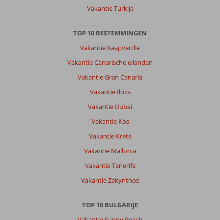
site
Vakantie Turkije
van
corendon
TOP 10 BESTEMMINGEN
Over
Vakantie Kaapverdië
Izola
Paradise:
Vakantie Canarische eilanden
Prima
Vakantie Gran Canaria
hotel!
Vakantie Ibiza
Alleen
het
Vakantie Dubai
eten
Vakantie Kos
mag
wat
Vakantie Kreta
warmer
Vakantie Mallorca
verder
was
Vakantie Tenerife
het
Vakantie Zakynthos
hotel
goed
schoon
TOP 10 BULGARIJE
en
Vakantie Sunny Beach