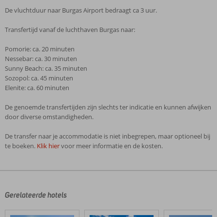
De vluchtduur naar Burgas Airport bedraagt ca 3 uur.
Transfertijd vanaf de luchthaven Burgas naar:
Pomorie: ca. 20 minuten
Nessebar: ca. 30 minuten
Sunny Beach: ca. 35 minuten
Sozopol: ca. 45 minuten
Elenite: ca. 60 minuten
De genoemde transfertijden zijn slechts ter indicatie en kunnen afwijken
door diverse omstandigheden.
De transfer naar je accommodatie is niet inbegrepen, maar optioneel bij
te boeken.
Klik hier
voor meer informatie en de kosten.
De
beoordelingen
zijn
door
Gerelateerde hotels
onze
klanten