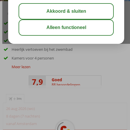
03:00
00:45
aug 29°
C
delen
bewaar
Scherp geprijsd All Inclusive hotel
Centrum op loopafstand
Ca. 150 meter van Sunny Beach
Heerlijk vertoeven bij het zwembad
Kamers voor 4 personen
Meer lezen
7,9
Goed
88 beoordelingen
+
26 aug 2026 (wo)
8 dagen (7 nachten)
vanaf Amsterdam