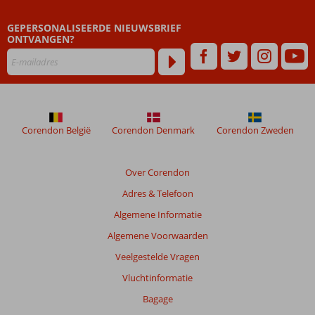
die
ouder
GEPERSONALISEERDE NIEUWSBRIEF
zijn
ONTVANGEN?
dan
48
maanden
worden
niet
meer
weergegeven
Corendon België
Corendon Denmark
Corendon Zweden
om
de
relevantie
Over Corendon
van
Adres & Telefoon
de
getoonde
Algemene Informatie
beoordelingen
Algemene Voorwaarden
te
garanderen.
Veelgestelde Vragen
Meer
Vluchtinformatie
info
over
Bagage
onze