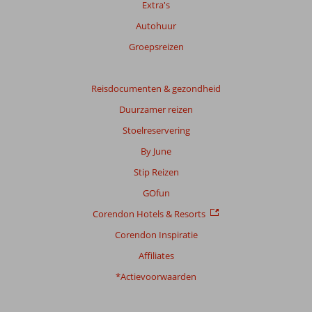
Extra's
beoordelingen.
Autohuur
Groepsreizen
Reisdocumenten & gezondheid
Duurzamer reizen
Stoelreservering
By June
Stip Reizen
GOfun
Corendon Hotels & Resorts
Corendon Inspiratie
Affiliates
*Actievoorwaarden