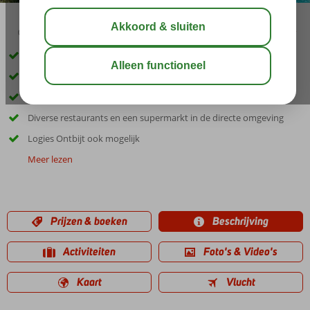
03:00
00:45
aug 29°
C
delen
bewaar
Uitstekende locatie; rustig, en toch centraal
Goed vertoeven in één van de 4 zwembaden
Kom helemaal tot rust in de grote groene tuin
Diverse restaurants en een supermarkt in de directe omgeving
Logies Ontbijt ook mogelijk
Meer lezen
Prijzen & boeken
Beschrijving
Activiteiten
Foto's & Video's
Kaart
Vlucht