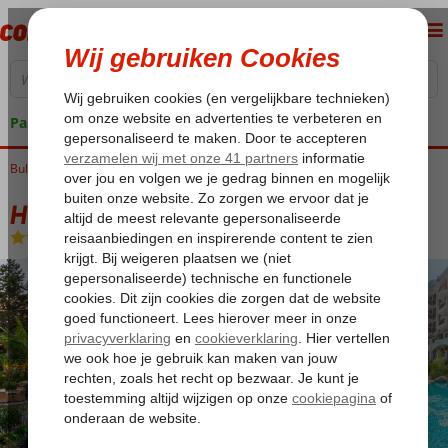
Pakketgarantie
Bulgarije
Home
Zwarte Zee
Sunny Beach
Harmony Suites Grand Resort
Harmony Suites Grand Resort
Logies
-
Appartement