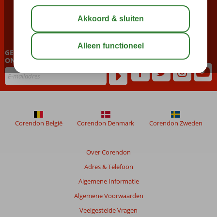
BEL NU ONS CONTACT CENTER
023 751 06 06
GEPERSONALISEERDE NIEUWSBRIEF
ONTVANGEN?
Corendon België
Corendon Denmark
Corendon Zweden
Over Corendon
Adres & Telefoon
Algemene Informatie
Algemene Voorwaarden
Veelgestelde Vragen