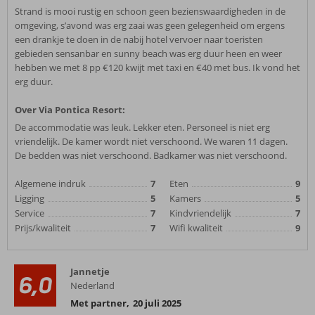
Strand is mooi rustig en schoon geen bezienswaardigheden in de
omgeving, s’avond was erg zaai was geen gelegenheid om ergens
een drankje te doen in de nabij hotel vervoer naar toeristen
gebieden sensanbar en sunny beach was erg duur heen en weer
hebben we met 8 pp €120 kwijt met taxi en €40 met bus. Ik vond het
erg duur.
Over Via Pontica Resort:
De accommodatie was leuk. Lekker eten. Personeel is niet erg
vriendelijk. De kamer wordt niet verschoond. We waren 11 dagen.
De bedden was niet verschoond. Badkamer was niet verschoond.
Algemene indruk
7
Eten
9
Ligging
5
Kamers
5
Service
7
Kindvriendelijk
7
Prijs/kwaliteit
7
Wifi kwaliteit
9
Jannetje
6,0
Nederland
Met partner
,
20 juli 2025