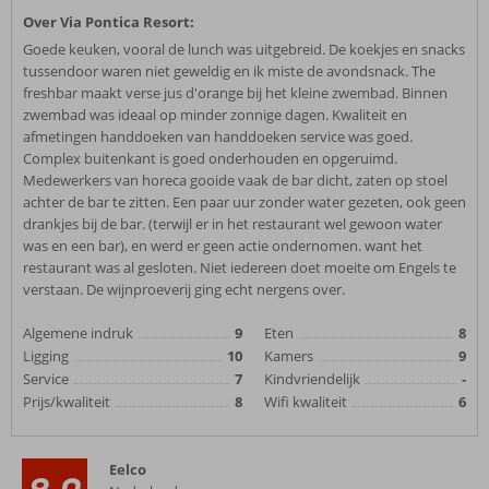
Over Via Pontica Resort:
Goede keuken, vooral de lunch was uitgebreid. De koekjes en snacks
tussendoor waren niet geweldig en ik miste de avondsnack. The
freshbar maakt verse jus d'orange bij het kleine zwembad. Binnen
zwembad was ideaal op minder zonnige dagen. Kwaliteit en
afmetingen handdoeken van handdoeken service was goed.
Complex buitenkant is goed onderhouden en opgeruimd.
Medewerkers van horeca gooide vaak de bar dicht, zaten op stoel
achter de bar te zitten. Een paar uur zonder water gezeten, ook geen
drankjes bij de bar. (terwijl er in het restaurant wel gewoon water
was en een bar), en werd er geen actie ondernomen. want het
restaurant was al gesloten. Niet iedereen doet moeite om Engels te
verstaan. De wijnproeverij ging echt nergens over.
Algemene indruk
9
Eten
8
Ligging
10
Kamers
9
Service
7
Kindvriendelijk
-
Prijs/kwaliteit
8
Wifi kwaliteit
6
Eelco