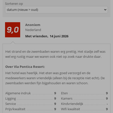
Sorteren op
datum (nieuw > oud)
Anoniem
9,0
Nederland
Met vrienden
,
14 juni 2026
Het strand en de zwembaden waren erg prettig. Het stadje zelf was
wel erg rustig maar we waren ook niet op zoek naar drukte daar.
Over Via Pontica Resort:
Het hotel was heerlijk. Het eten was goed verzorgd en de
medewerkers waren vriendelijk (alleen bij de receptie niet echt). De
zwembaden werden fijn bijgehouden en waren schoon.
Algemene indruk
9
Eten
9
Ligging
9
Kamers
9
Service
9
Kindvriendelijk
-
Prijs/kwaliteit
9
Wifi kwaliteit
9