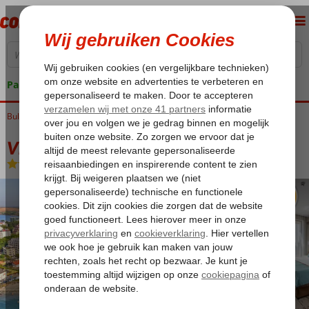
Pakketgarantie
Bulgarije
Home
Zwarte Zee
Pomorie
Via Pontica Resort
Via Pontica Resort
Ultra All Inclusive
-
Hotel