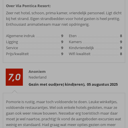
Over Via Pontica Resort:
Zeer net hotel, schoon, prima kamer, vriendelijk personeel. Ligt dicht
bij het strand. Eigen strandbedden voor hotel gasten is heel prettig.
Enthousiast animatieteam maar niet opdringerig.
Algemene indruk
9
Eten
8
Ligging
9
Kamers
9
Service
9
Kindvriendelijk
9
Prijs/kwaliteit
9
Wifi kwaliteit
8
Anoniem
7,0
Nederland
Gezin met oud(ere) kind(eren)
,
05 augustus 2025
Pomorie is rustig, maar toch voldoende te doen. Leuke winkeltjes,
voldoende restaurantjes. Wel ook enkele hotels gesloten, maar ze
gaan ook weer nieuw bouwen. Nessebar erg toeristisch maar daar
moet je wel naartoe, prachtig! Ik vond de aangeboden excursies wat
weinig en standaard. Had graag wat meer opties gezien om meer