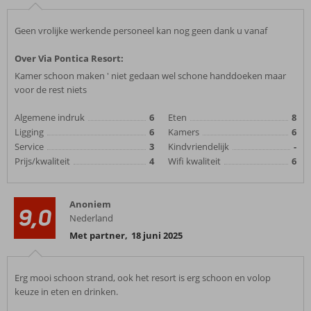
Geen vrolijke werkende personeel kan nog geen dank u vanaf
Over Via Pontica Resort:
Kamer schoon maken ' niet gedaan wel schone handdoeken maar
voor de rest niets
Algemene indruk
6
Eten
8
Ligging
6
Kamers
6
Service
3
Kindvriendelijk
-
Prijs/kwaliteit
4
Wifi kwaliteit
6
Anoniem
9,0
Nederland
Met partner
,
18 juni 2025
Erg mooi schoon strand, ook het resort is erg schoon en volop
keuze in eten en drinken.