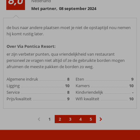
8,0
Nederland
Met partner
,
08 september 2024
de bus naar andere plaatsen moet je niet de opstaptijd nou nemen
hij komt rustig later.
Over Via Pontica Resort:
er zijn verbeter punten, qua vriendelijkheid van restaurant
personeel ze vragen niet altijd of ze de gebruikte borden mogen
afruimen de meeste pakken de borden zo weg.
Algemene indruk
8
Eten
9
Ligging
10
Kamers
10
Service
8
Kindvriendelijk
-
Prijs/kwaliteit
9
Wifi kwaliteit
10
1
2
3
4
5
‹
›