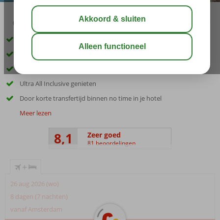
03:00
00:20
aug 29°
C
delen
bewaar
Ca. 150 meter van het zandstrand, incl. ligbedden
Uitgebreide sport- & wellnessfaciliteiten
Wijnliefhebber? Ontdek de eigen wijnbar!
Ultra All Inclusive genieten
Door korte transfertijd binnen no time in je hotel
Meer lezen
8,1
Zeer goed
81 beoordelingen
+
26 aug 2026 (wo)
8 dagen (7 nachten)
vanaf Amsterdam