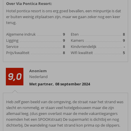
Over Via Pontica Resort:
Hotel pontica resort is ons erg goed bevallen, een minpuntje is dat
er buiten weinig zitplaatsen zijn, maar we gaan zeker nog een keer
terug.
Algemene indruk
9
Eten
8
Ligging
9
Kamers
9
Service
8
Kindvriendelijk
-
Prijs/kwaliteit
8
Wifi kwaliteit
5
Anoniem
9,0
Nederland
Met partner
,
08 september 2024
Heb zelf geen beeld van de omgeving, de straat naar het strand was
slecht en rommelig. er staan veel hotelgebouwen maar die zijn
allemaal leeg. (dus geen overlast maar de mede vakantiegangers
noemden het een SPOOKstraat) De supermarkt is dichtbij en nog
dichterbij. De wandeling naar het strand kon prima op de slippers.