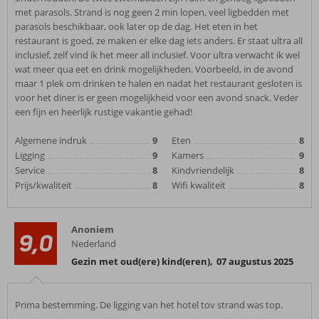
met parasols. Strand is nog geen 2 min lopen, veel ligbedden met
parasols beschikbaar, ook later op de dag. Het eten in het
restaurant is goed, ze maken er elke dag iets anders. Er staat ultra all
inclusief, zelf vind ik het meer all inclusief. Voor ultra verwacht ik wel
wat meer qua eet en drink mogelijkheden. Voorbeeld, in de avond
maar 1 plek om drinken te halen en nadat het restaurant gesloten is
voor het diner is er geen mogelijkheid voor een avond snack. Veder
een fijn en heerlijk rustige vakantie gehad!
Algemene indruk
9
Eten
8
Ligging
9
Kamers
9
Service
8
Kindvriendelijk
8
Prijs/kwaliteit
8
Wifi kwaliteit
8
Anoniem
9,0
Nederland
Gezin met oud(ere) kind(eren)
,
07 augustus 2025
Prima bestemming. De ligging van het hotel tov strand was top.