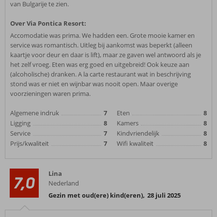
van Bulgarije te zien.
Over Via Pontica Resort:
Accomodatie was prima. We hadden een. Grote mooie kamer en
service was romantisch. Uitleg bij aankomst was beperkt (alleen
kaartje voor deur en daar is lift), maar ze gaven wel antwoord als je
het zelf vroeg. Eten was erg goed en uitgebreid! Ook keuze aan
(alcoholische) dranken. A la carte restaurant wat in beschrijving
stond was er niet en wijnbar was nooit open. Maar overige
voorzieningen waren prima.
Algemene indruk
7
Eten
8
Ligging
8
Kamers
8
Service
7
Kindvriendelijk
8
Prijs/kwaliteit
7
Wifi kwaliteit
8
Lina
7,0
Nederland
Gezin met oud(ere) kind(eren)
,
28 juli 2025