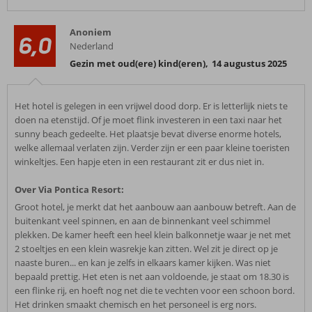
Anoniem
6,0
Nederland
Gezin met oud(ere) kind(eren)
,
14 augustus 2025
Het hotel is gelegen in een vrijwel dood dorp. Er is letterlijk niets te
doen na etenstijd. Of je moet flink investeren in een taxi naar het
sunny beach gedeelte. Het plaatsje bevat diverse enorme hotels,
welke allemaal verlaten zijn. Verder zijn er een paar kleine toeristen
winkeltjes. Een hapje eten in een restaurant zit er dus niet in.
Over Via Pontica Resort:
Groot hotel, je merkt dat het aanbouw aan aanbouw betreft. Aan de
buitenkant veel spinnen, en aan de binnenkant veel schimmel
plekken. De kamer heeft een heel klein balkonnetje waar je net met
2 stoeltjes en een klein wasrekje kan zitten. Wel zit je direct op je
naaste buren... en kan je zelfs in elkaars kamer kijken. Was niet
bepaald prettig. Het eten is net aan voldoende, je staat om 18.30 is
een flinke rij, en hoeft nog net die te vechten voor een schoon bord.
Het drinken smaakt chemisch en het personeel is erg nors.