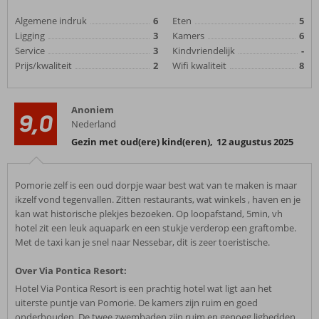
Algemene indruk
6
Eten
5
Ligging
3
Kamers
6
Service
3
Kindvriendelijk
-
Prijs/kwaliteit
2
Wifi kwaliteit
8
Anoniem
9,0
Nederland
Gezin met oud(ere) kind(eren)
,
12 augustus 2025
Pomorie zelf is een oud dorpje waar best wat van te maken is maar
ikzelf vond tegenvallen. Zitten restaurants, wat winkels , haven en je
kan wat historische plekjes bezoeken. Op loopafstand, 5min, vh
hotel zit een leuk aquapark en een stukje verderop een graftombe.
Met de taxi kan je snel naar Nessebar, dit is zeer toeristische.
Over Via Pontica Resort:
Hotel Via Pontica Resort is een prachtig hotel wat ligt aan het
uiterste puntje van Pomorie. De kamers zijn ruim en goed
onderhouden. De twee zwembaden zijn ruim en genoeg ligbedden