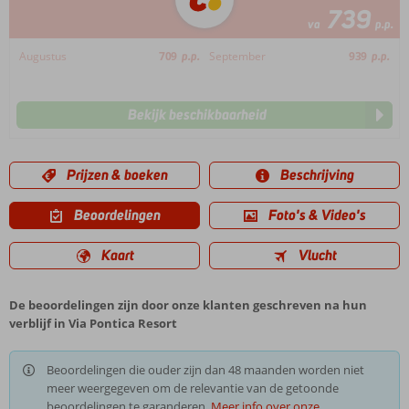
739
va
p.p.
Augustus
709
p.p.
September
939
p.p.
Bekijk beschikbaarheid
Prijzen & boeken
Beschrijving
Beoordelingen
Foto's & Video's
Kaart
Vlucht
De beoordelingen zijn door onze klanten geschreven na hun
verblijf in Via Pontica Resort
Beoordelingen die ouder zijn dan 48 maanden worden niet
meer weergegeven om de relevantie van de getoonde
beoordelingen te garanderen.
Meer info over onze