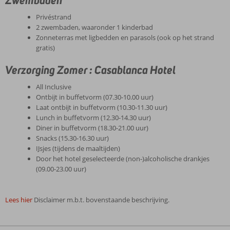
Zwembaden
Privéstrand
2 zwembaden, waaronder 1 kinderbad
Zonneterras met ligbedden en parasols (ook op het strand
gratis)
Verzorging Zomer : Casablanca Hotel
All Inclusive
Ontbijt in buffetvorm (07.30-10.00 uur)
Laat ontbijt in buffetvorm (10.30-11.30 uur)
Lunch in buffetvorm (12.30-14.30 uur)
Diner in buffetvorm (18.30-21.00 uur)
Snacks (15.30-16.30 uur)
IJsjes (tijdens de maaltijden)
Door het hotel geselecteerde (non-)alcoholische drankjes
(09.00-23.00 uur)
Lees hier
Disclaimer m.b.t. bovenstaande beschrijving.
De