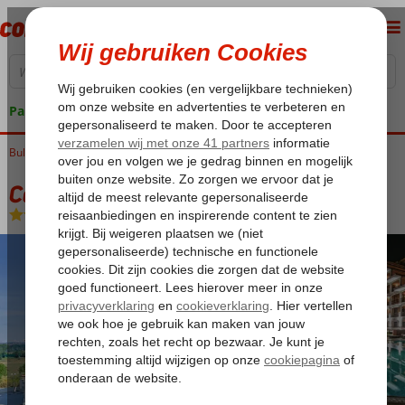
Pakketgarantie
Bulgarije
Home
Zwarte Zee
Obzor
Casablanca Hotel
Casablanca Hotel
All Inclusive
-
Aparthotel