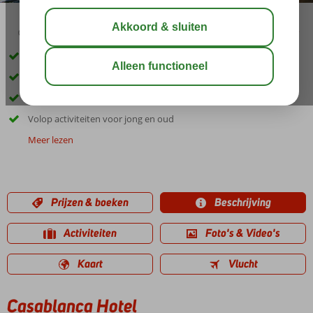
03:00
01:20
aug 29°
C
delen
bewaar
Op ca. 200 meter van het strand
Prachtige groene omgeving
Rustig gelegen, vlakbij gezellig Obzor
Volop activiteiten voor jong en oud
Meer lezen
Prijzen & boeken
Beschrijving
Activiteiten
Foto's & Video's
Kaart
Vlucht
Casablanca Hotel