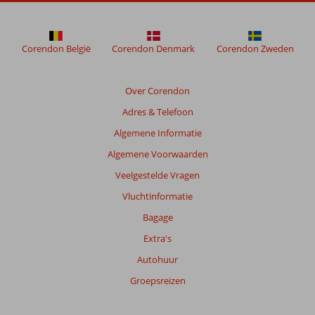
meer
weergegeven
om
de
Corendon België
Corendon Denmark
Corendon Zweden
relevantie
van
de
Over Corendon
getoonde
Adres & Telefoon
beoordelingen
te
Algemene Informatie
garanderen.
Algemene Voorwaarden
Meer
info
Veelgestelde Vragen
over
Vluchtinformatie
onze
beoordelingen.
Bagage
Extra's
Autohuur
Groepsreizen