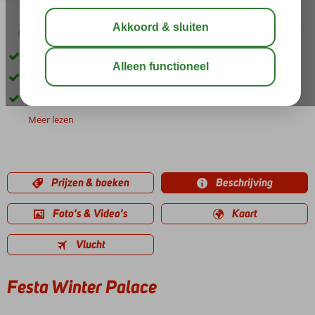
02:50
02:00
delen
bewaar
Gelegen in Borovets
Op ca. 50m van de skipistes
Halfpension ook mogelijk
Meer lezen
Prijzen & boeken
Beschrijving
Foto's & Video's
Kaart
Vlucht
Festa Winter Palace