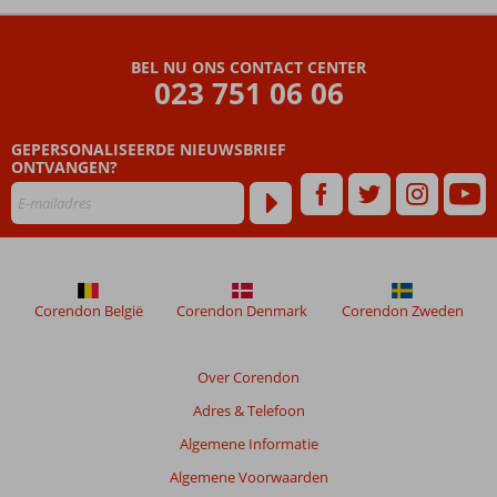
De
beoordelingen
zijn
BEL NU ONS CONTACT CENTER
door
023 751 06 06
onze
klanten
geschreven
GEPERSONALISEERDE NIEUWSBRIEF
na
ONTVANGEN?
hun
verblijf
in
Festa
Winter
Palace
Corendon België
Corendon Denmark
Corendon Zweden
Beoordelingen
die
Over Corendon
ouder
Adres & Telefoon
zijn
dan
Algemene Informatie
48
Algemene Voorwaarden
maanden