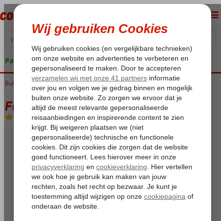
Pakketgarantie
Bulgarije
Home
Skivakanties
Borovets
Festa Winter Palace
Festa Winter Palace
Ontbijt + Skipas
-
Hotel