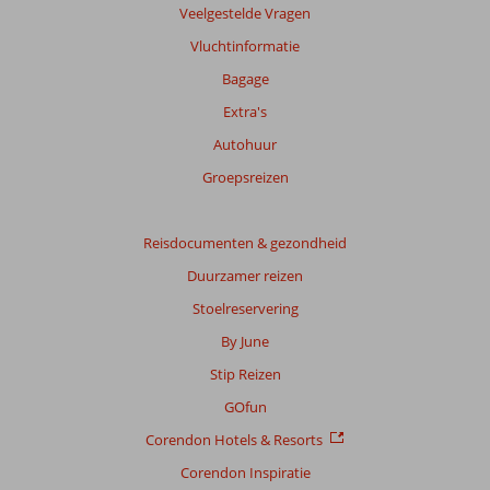
worden
Veelgestelde Vragen
niet
Vluchtinformatie
meer
weergegeven
Bagage
om
Extra's
de
relevantie
Autohuur
van
Groepsreizen
de
getoonde
beoordelingen
Reisdocumenten & gezondheid
te
garanderen.
Duurzamer reizen
Meer
Stoelreservering
info
over
By June
onze
Stip Reizen
beoordelingen.
GOfun
Corendon Hotels & Resorts
Corendon Inspiratie