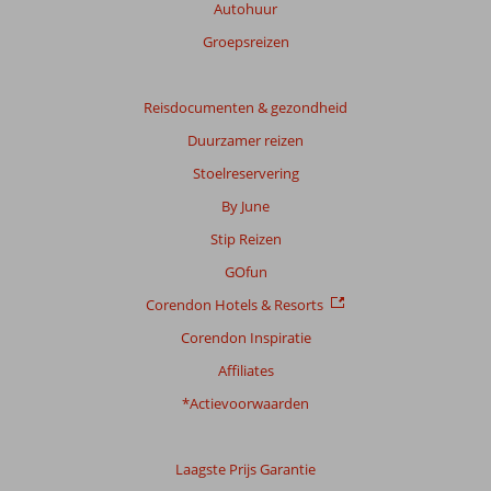
onze
Autohuur
beoordelingen.
Groepsreizen
Totale
score
Reisdocumenten & gezondheid
Duurzamer reizen
Gebaseerd
op:
Stoelreservering
133
By June
beoordelingen
Stip Reizen
GOfun
Scoreverdeling
Corendon Hotels & Resorts
Algemene indruk
9,5
Eten
9,7
Ligging
9,4
Kamers
9,5
Corendon Inspiratie
Service
9,4
Kindvriendelijk
9,5
Affiliates
Prijs/kwaliteit
9,2
Wifi kwaliteit
9,5
*Actievoorwaarden
Ervaringen
van
onze
Laagste Prijs Garantie
klanten