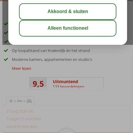
10:00
aug 31°
C
delen
bewaar
Inclusief huurauto
Only Adult: minimale leeftijd 13 jaar
Heerlijk zwembad om in af te koelen
Op loopafstand van Kralendijk én het strand
Moderne kamers, appartementen en studio's
Meer lezen
9,5
Uitmuntend
133 beoordelingen
+
+
25 aug 2026 (di)
7 dagen (5 nachten)
vanaf Amsterdam