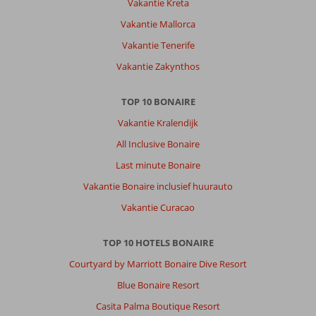
Vakantie Kreta
je
na
Vakantie Mallorca
Max
Vakantie Tenerife
5
dagen
Vakantie Zakynthos
wel
uitgekeken
TOP 10 BONAIRE
Over
Vakantie Kralendijk
Fly
All Inclusive Bonaire
&
Go
Last minute Bonaire
All
Vakantie Bonaire inclusief huurauto
Seasons
Appartementen:
Vakantie Curacao
All
Seasons
TOP 10 HOTELS BONAIRE
is
Courtyard by Marriott Bonaire Dive Resort
erg
mooi
Blue Bonaire Resort
en
Casita Palma Boutique Resort
rustig