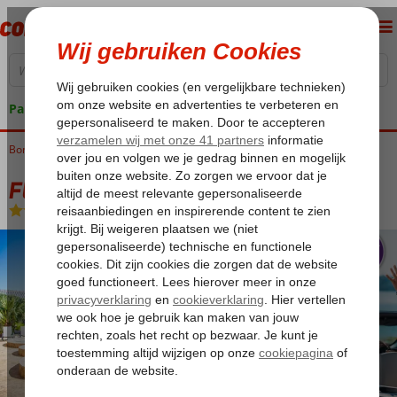
Pakketgarantie
Bonaire
Home
Kralendijk
Fly & Go All Seasons Appartementen
Fly & Go All Seasons Appartementen
Logies
-
Appartement