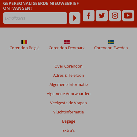
GEPERSONALISEERDE NIEUWSBRIEF
die
ONTVANGEN?
ouder
zijn
dan
48
maanden
worden
niet
Corendon België
Corendon Denmark
Corendon Zweden
meer
weergegeven
om
Over Corendon
de
Adres & Telefoon
relevantie
van
Algemene Informatie
de
Algemene Voorwaarden
getoonde
beoordelingen
Veelgestelde Vragen
te
Vluchtinformatie
garanderen.
Meer
Bagage
info
Extra's
over