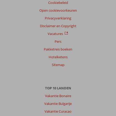
Cookiebeleid
Taal
Open cookievoorkeuren
Nederlands (NL) (109)
Privacyverklaring
Filter
reisgezelschap
Disclaimer en Copyright
Alle
Vacatures
Sorteren
Pers
op
Pakketreis boeken
datum (nieuw > oud)
Hotelketens
Sitemap
Willemandries
9,0
Nederland
Met partner
,
07 juli 2026
TOP 10 LANDEN
Vakantie Bonaire
Als
Vakantie Bulgarije
je
naar
Vakantie Curacao
Bonaire