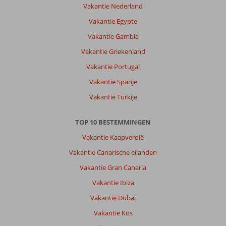
Vakantie Nederland
wilt
en
Vakantie Egypte
je
Vakantie Gambia
bent
net
Vakantie Griekenland
als
Vakantie Portugal
ons
mensen
Vakantie Spanje
die
Vakantie Turkije
niet
op
het
TOP 10 BESTEMMINGEN
strand
Vakantie Kaapverdië
of
bij
Vakantie Canarische eilanden
het
Vakantie Gran Canaria
zwembad
willen
Vakantie Ibiza
liggen
Vakantie Dubai
of
zitten
Vakantie Kos
ben