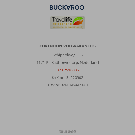
We
zaten
in
Kralendijk
en
vandaaruit
kun
je
CORENDON VLIEGVAKANTIES
het
Schipholweg 335
hele
1171 PL Badhoevedorp, Nederland
eiland
bezoeken.
023 7510606
KvK nr.: 34220902
Over
BTW nr.: 814395892 B01
Fly
&
Go
All
Seasons
Appartementen:
Ik
ben
TourWeb