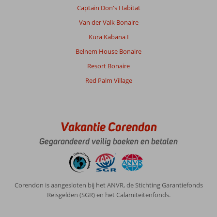
en
Captain Don's Habitat
ook
Van der Valk Bonaire
heel
netjes
Kura Kabana I
en
Belnem House Bonaire
schoon
Resort Bonaire
Algemene indruk
9
Eten
-
Red Palm Village
Ligging
9
Kamers
10
Service
10
Kindvriendelijk
-
Prijs/kwaliteit
10
Wifi kwaliteit
10
Vakantie Corendon
Elisabeth
9,0
Gegarandeerd veilig boeken en betalen
Nederland
Gezin met jong(e) kind(eren)
,
07 juli 2026
Corendon is aangesloten bij het ANVR, de Stichting Garantiefonds
Bonaire
Reisgelden (SGR) en het Calamiteitenfonds.
heerlijk
eiland.