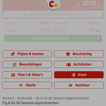
1070
va
p.p.
*incl. alle verplichte kosten
Nog 3 kamer(s) beschikbaar op deze site
Augustus
1070
p.p.
September
1102
p.p.
Oktober
1133
p.p.
December
1378
p.p.
Bekijk beschikbaarheid
Prijzen & boeken
Beschrijving
Beoordelingen
Activiteiten
Foto's & Video's
Kaart
Vlucht
Autohuur
Bonaire
Home
Kralendijk
Fly & Go All Seasons Appartementen
Fly & Go All Seasons Appartementen