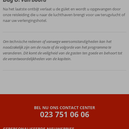
Na het laatste ontbijt verlaat u de gület en wordt u opgevangen door
onze reisleiding die u naar de luchthaven brengt voor uw terugvlucht of
naar uw verlengingshotel.
Om technische redenen of vanwege weersomstandigheden kan het
noodzakelijk zijn om de route of de volgorde van het programma te
veranderen. Dit komt de veiligheid van de gasten ten goede en behoort tot
de verantwoordelijkheden van de kapitein.
BEL NU ONS CONTACT CENTER
023 751 06 06
GEPERSONALISEERDE NIEUWSBRIEF