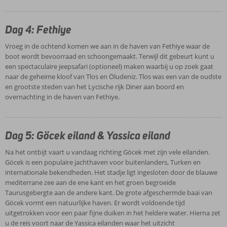
Dag 4: Fethiye
Vroeg in de ochtend komen we aan in de haven van Fethiye waar de
boot wordt bevoorraad en schoongemaakt. Terwijl dit gebeurt kunt u
een spectaculaire jeepsafari (optioneel) maken waarbij u op zoek gaat
naar de geheime kloof van Tlos en Öludeniz. Tlos was een van de oudste
en grootste steden van het Lycische rijk Diner aan boord en
overnachting in de haven van Fethiye.
Dag 5: Göcek eiland & Yassica eiland
Na het ontbijt vaart u vandaag richting Göcek met zijn vele eilanden.
Göcek is een populaire jachthaven voor buitenlanders, Turken en
internationale bekendheden. Het stadje ligt ingesloten door de blauwe
mediterrane zee aan de ene kant en het groen begroeide
Taurusgebergte aan de andere kant. De grote afgeschermde baai van
Göcek vormt een natuurlijke haven. Er wordt voldoende tijd
uitgetrokken voor een paar fijne duiken in het heldere water. Hierna zet
u de reis voort naar de Yassica eilanden waar het uitzicht