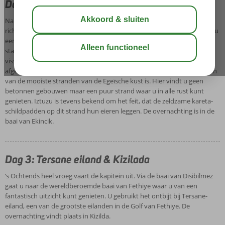
Dag 2: Ekincik Bay
Na het ontbijt en een uitgebreide briefing zet uw Blue Cruiser koers
richting de prachtige baai van Ekincik waar u aanlegt en waar vandaan u
een schitterende (optionele) excursie kunt maken naar de historische
stad Kaunos (vergeet uw fototoestel niet!), die te bereiken met kleine
vissersbootjes over de Dalyan-rivier. Deze leuke excursie wordt
afgesloten met een bezoek aan het Iztuzu -strand. Men zegt dat dit een
van de mooiste stranden van de Egeïsche kust is. Hier vindt u geen
betonnen gebouwen maar een puur strand waar u in alle rust kunt
genieten. Iztuzu is tevens bekend om het feit, dat de zeldzame kareta-
schildpadden op dit strand hun eieren leggen. De overnachting is in de
baai van Ekincik.
Dag 3: Tersane eiland & Kizilada
‘s Ochtends heel vroeg vaart de kapitein uit. Via de baai van Disibilmez
gaat u naar de wereldberoemde baai van Fethiye waar u van een
fantastisch uitzicht kunt genieten. U gebruikt het ontbijt bij Tersane-
eiland, een van de grootste eilanden in de Golf van Fethiye. De
overnachting vindt plaats in Kizilda.