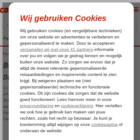
Pakketgarantie
Home
Blue Cruise Marmaris & Fethiye
Blue Cruise Marmaris & Fethiye
Dag 1: aan boord
U vliegt naar de luchthaven Dalaman en wordt daar opgevangen door
onze reisleiders. Zij brengen u naar de jachthaven van de badplaats
Marmaris. Hier ligt uw gület voor u klaar. Afhankelijk van uw
aankomsttijd heeft u vrije tijd voor een gezellige wandeling door de
haven van Marmaris. Het diner is aan boord. De overnachting is in de
haven van Marmaris.