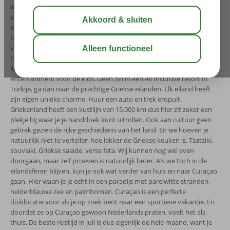
weersvoorspelling is: regen, regen en nog eens regen. Wil je dit
voorkomen? Vraag jezelf dan af waarheen in juli, waar is de meeste
kans op zon en waar is het leuk voor de kinderen? De luxe All
Inclusive resorts in Turkije en Egypte bieden veel mogelijkheden
voor gezinnen met kinderen, maar zijn er ook als Adult Only hotels.
In deze landen heb je in juli zonzekerheid en geniet je optimaal in alle
luxe. Veel accommodaties hebben genoeg waterpret en
entertainment voor de kids. Geen zin in een All Inclusive resort in
Turkije, ga dan naar de prachtige Griekse eilanden. Elk eiland heeft
zijn eigen unieke charme. Huur een auto en trek eropuit.
Griekenland heeft een kustlijn van 15.000 km dus hier zit zeker een
plekje bij waar je je handdoek kunt uitrollen. Ook aan cultuur geen
gebrek gezien de rijke geschiedenis van het land. En we hoeven je
natuurlijk niet te vertellen hoe lekker de Griekse keuken is. Tzatziki,
souvlaki, Griekse salade, verse feta. Wij kunnen nog wel even
doorgaan, maar zelf proeven is natuurlijk beter. Als we toch in de
eilandsferen blijven, kun je ook wat verder van huis en naar Curaçao
gaan. Hier waan je je echt in een paradijs met parelwitte stranden,
helderblauwe zee en palmbomen. Curaçao is een perfecte
duiklocatie voor als je op zoek bent naar een sportieve vakantie. En
doordat ze op Curaçao gewoon Nederlands praten, voelt het als
thuis. De beste reistijd in juli is dus eigenlijk de hele maand, want je