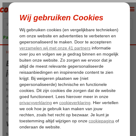
Pakketgarantie
Home
Beste reistijd juli - Waar op vakantie in juli?
Beste reistijd juli - Waar op vakantie in
juli?
In juli zitten we midden in de zomer. Dit betekent in Nederland
helaas geen garantie op mooi weer. De ene dag voelt het alsof je al
aan de Turkse Rivièra ligt en de andere dag lijkt de herfst vroeg te
komen dit jaar. Hier hebben we ons niet voor opgegeven. Wij willen
zon, zee en warmte in de zomer. Wil jij weten wat de beste reistijd juli
is en waarheen in juli, lees dan snel verder!
Waar op vakantie in juli 2025?
Niks vervelender dan wanneer je eindelijk vakantie hebt en de