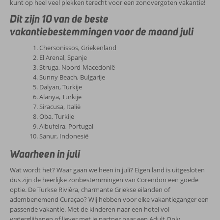
kunt op heel veel plekken terecht voor een zonovergoten vakantie!
Dit zijn 10 van de beste
vakantiebestemmingen voor de maand juli
Chersonissos, Griekenland
El Arenal, Spanje
Struga, Noord-Macedonië
Sunny Beach, Bulgarije
Dalyan, Turkije
Alanya, Turkije
Siracusa, Italië
Oba, Turkije
Albufeira, Portugal
Sanur, Indonesië
Waarheen in juli
Wat wordt het? Waar gaan we heen in juli? Eigen land is uitgesloten
dus zijn de heerlijke zonbestemmingen van Corendon een goede
optie. De Turkse Rivièra, charmante Griekse eilanden of
adembenemend Curaçao? Wij hebben voor elke vakantieganger een
passende vakantie. Met de kinderen naar een hotel vol
waterglijbanen of liever met je partner naar een Adult Only