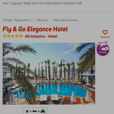
bestseller
Voor “Ligging” krijgt Fly & Go Prime Beach Hotel een 8,8!
2
zwembaden
en glijbanen
Turkije
Fly & Go Elegance Hotel
Home
Egeische kust
Marmaris
Marmaris-Centrum
Fly & Go Elegance Hotel
All Inclusive
-
Hotel
bewaar
Inclusief
+
+
huurauto