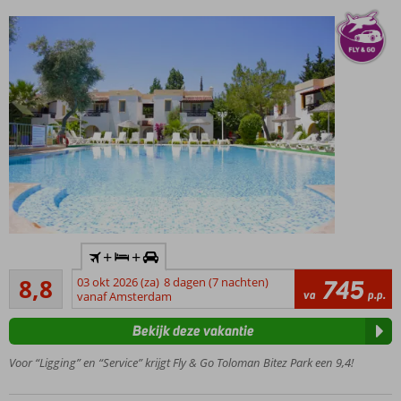
Inlcusief
+
+
huurauto
Aanrader
8,8
03 okt 2026 (za)
8 dagen (7 nachten)
745
Ideaal
17
va
p.p.
vanaf Amsterdam
appartementencomplex
beoordelingen
voor gezinnen
Bekijk deze vakantie
Ruime
appartementen
Voor “Ligging” en “Service” krijgt Fly & Go Toloman Bitez Park een 9,4!
Op
loopafstand