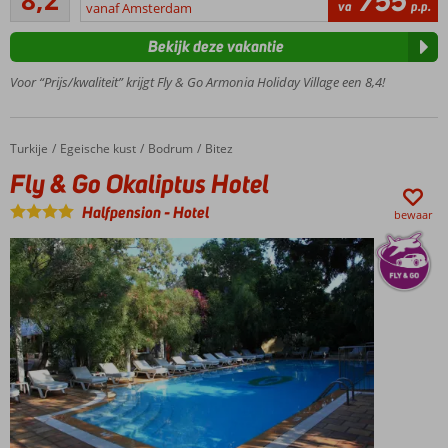
8,2
755
141
va
p.p.
vanaf Amsterdam
comfortabel
beoordelingen
hotel
Bekijk deze vakantie
Direct aan
het
Voor “Prijs/kwaliteit” krijgt Fly & Go Armonia Holiday Village een 8,4!
privéstrand
3 à-la-
carterestaurants
Turkije
Fly & Go Okaliptus Hotel
Home
Egeische kust
Bodrum
Bitez
Leuke
Fly & Go Okaliptus Hotel
activiteiten
voor jong
Halfpension
-
Hotel
bewaar
én oud