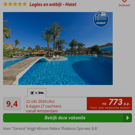
Half-,
Logies en ontbijt
-
Hotel
bewaar
Volpension
of All
Inclusive
ook
mogelijk
Luxe
+
resort
773
Uitstekend
met
9,4
22 okt 2026 (do)
va
p.p.
16
rustige
8 dagen (7 nachten)
*incl. alle verplichte kosten
beoordelingen
vanaf Amsterdam
ligging
Bekijk deze vakantie
Diverse
restaurants
Voor “Service” krijgt Atrium Palace Thalasso Spa een 9,6!
Volop