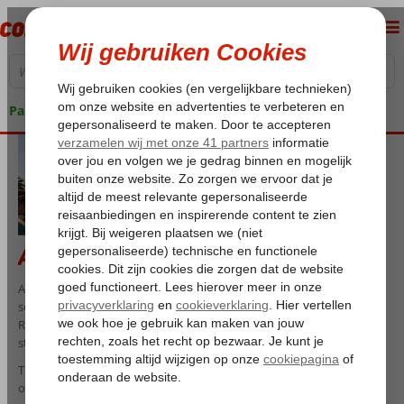
Pakketgarantie
Atrium Hotels
Atrium is een hotelconcept met luxe resorts waar comfort, rust en
service centraal staan. Deze hotels liggen op het Griekse eiland
Rhodos, voornamelijk aan de westkust nabij Rhodos-stad, waar zee,
strand en cultuur perfect samenkomen.
Tijdens je verblijf bij Atrium geniet je van een verzorgde en stijlvolle
omgeving met comfortabele kamers en suites. De resorts bieden