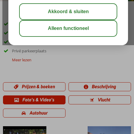
delen
bewaar
Inclusief huurauto
Prachtige witte zandstranden op korte afstand
Ruime en moderne appartementen
Privé parkeerplaats
Meer lezen
Prijzen & boeken
Beschrijving
Foto's & Video's
Vlucht
Autohuur