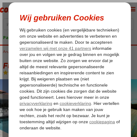
Pakketgarantie
Aruba
Home
Malmok Beach
Fly & Go Gold Coast
Fly & Go Gold Coast
Logies
-
Hotel