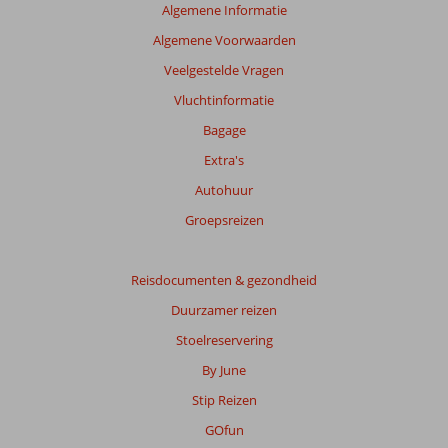
ouder
Algemene Informatie
zijn
Algemene Voorwaarden
dan
48
Veelgestelde Vragen
maanden
Vluchtinformatie
worden
niet
Bagage
meer
Extra's
weergegeven
om
Autohuur
de
Groepsreizen
relevantie
van
de
Reisdocumenten & gezondheid
getoonde
beoordelingen
Duurzamer reizen
te
Stoelreservering
garanderen.
Meer
By June
info
Stip Reizen
over
onze
GOfun
beoordelingen.