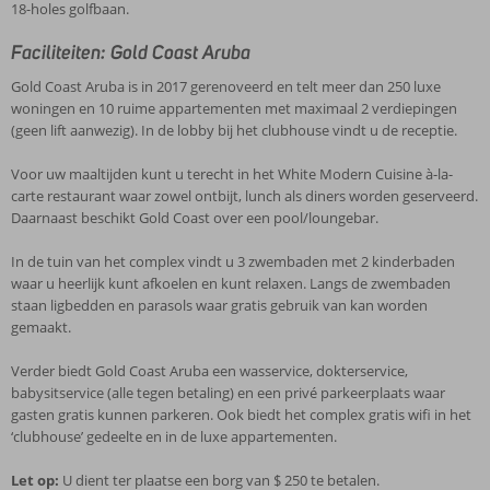
18-holes golfbaan.
Faciliteiten: Gold Coast Aruba
Gold Coast Aruba is in 2017 gerenoveerd en telt meer dan 250 luxe
woningen en 10 ruime appartementen met maximaal 2 verdiepingen
(geen lift aanwezig). In de lobby bij het clubhouse vindt u de receptie.
Voor uw maaltijden kunt u terecht in het White Modern Cuisine à-la-
carte restaurant waar zowel ontbijt, lunch als diners worden geserveerd.
Daarnaast beschikt Gold Coast over een pool/loungebar.
In de tuin van het complex vindt u 3 zwembaden met 2 kinderbaden
waar u heerlijk kunt afkoelen en kunt relaxen. Langs de zwembaden
staan ligbedden en parasols waar gratis gebruik van kan worden
gemaakt.
Verder biedt Gold Coast Aruba een wasservice, dokterservice,
babysitservice (alle tegen betaling) en een privé parkeerplaats waar
gasten gratis kunnen parkeren. Ook biedt het complex gratis wifi in het
‘clubhouse’ gedeelte en in de luxe appartementen.
Let op:
U dient ter plaatse een borg van $ 250 te betalen.