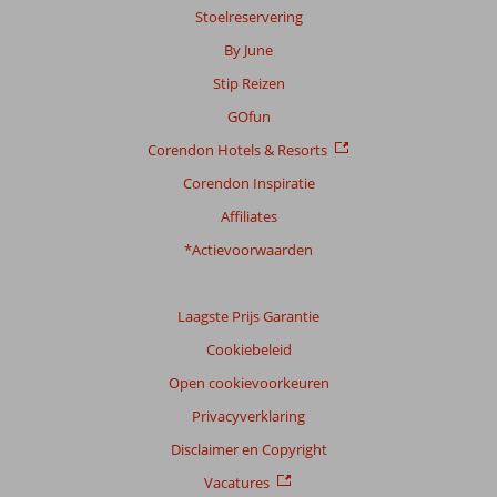
Stoelreservering
garanderen.
Meer
By June
info
Stip Reizen
over
onze
GOfun
beoordelingen.
Corendon Hotels & Resorts
Corendon Inspiratie
Affiliates
*Actievoorwaarden
Laagste Prijs Garantie
Cookiebeleid
Open cookievoorkeuren
Privacyverklaring
Disclaimer en Copyright
Vacatures