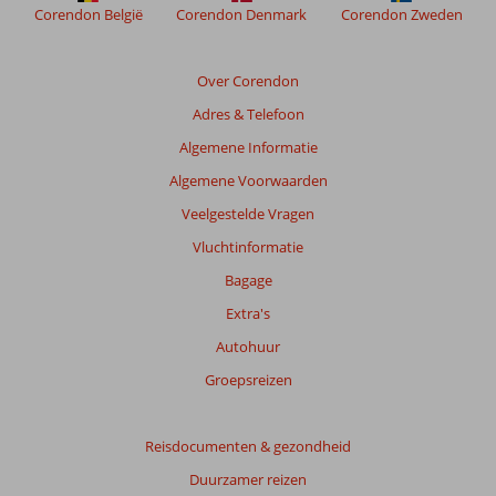
Corendon België
Corendon Denmark
Corendon Zweden
Gold
Coast
Over Corendon
Beoordelingen
Adres & Telefoon
die
ouder
Algemene Informatie
zijn
Algemene Voorwaarden
dan
48
Veelgestelde Vragen
maanden
Vluchtinformatie
worden
niet
Bagage
meer
Extra's
weergegeven
om
Autohuur
de
Groepsreizen
relevantie
van
de
Reisdocumenten & gezondheid
getoonde
beoordelingen
Duurzamer reizen
te