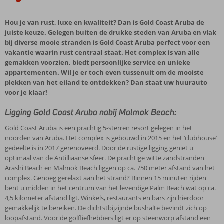
Hou je van rust, luxe en kwaliteit? Dan is Gold Coast Aruba de
juiste keuze. Gelegen buiten de drukke steden van Aruba en vlak
bij diverse mooie stranden is Gold Coast Aruba perfect voor een
vakantie waarin rust centraal staat. Het complex is van alle
gemakken voorzien, biedt persoonlijke service en unieke
appartementen. Wil je er toch even tussenuit om de mooiste
plekken van het eiland te ontdekken? Dan staat uw huurauto
voor je klaar!
Ligging Gold Coast Aruba nabij Malmok Beach:
Gold Coast Aruba is een prachtig 5-sterren resort gelegen in het
noorden van Aruba. Het complex is gebouwd in 2015 en het ‘clubhouse’
gedeelte is in 2017 gerenoveerd. Door de rustige ligging geniet u
optimaal van de Antilliaanse sfeer. De prachtige witte zandstranden
Arashi Beach en Malmok Beach liggen op ca. 750 meter afstand van het
complex. Genoeg gerelaxt aan het strand? Binnen 15 minuten rijden
bent u midden in het centrum van het levendige Palm Beach wat op ca.
4,5 kilometer afstand ligt. Winkels, restaurants en bars zijn hierdoor
gemakkelijk te bereiken. De dichtstbijzijnde bushalte bevindt zich op
loopafstand. Voor de golfliefhebbers ligt er op steenworp afstand een