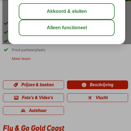
delen
bewaar
Inclusief huurauto
Prachtige witte zandstranden op korte afstand
Ruime en moderne appartementen
Privé parkeerplaats
Meer lezen
Prijzen & boeken
Beschrijving
Foto's & Video's
Vlucht
Autohuur
Fly & Go Gold Coast