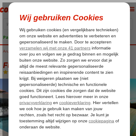
Pakketgarantie
Aruba
Home
Malmok Beach
Fly & Go Gold Coast
Fly & Go Gold Coast
Logies
-
Hotel