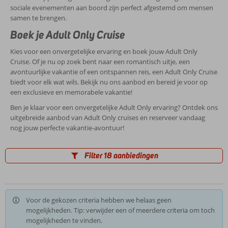
sociale evenementen aan boord zijn perfect afgestemd om mensen
samen te brengen.
Boek je Adult Only Cruise
Kies voor een onvergetelijke ervaring en boek jouw Adult Only
Cruise. Of je nu op zoek bent naar een romantisch uitje, een
avontuurlijke vakantie of een ontspannen reis, een Adult Only Cruise
biedt voor elk wat wils. Bekijk nu ons aanbod en bereid je voor op
een exclusieve en memorabele vakantie!
Ben je klaar voor een onvergetelijke Adult Only ervaring? Ontdek ons
uitgebreide aanbod van Adult Only cruises en reserveer vandaag
nog jouw perfecte vakantie-avontuur!
Filter 18 aanbiedingen
Voor de gekozen criteria hebben we helaas geen
mogelijkheden. Tip: verwijder een of meerdere criteria om toch
mogelijkheden te vinden.