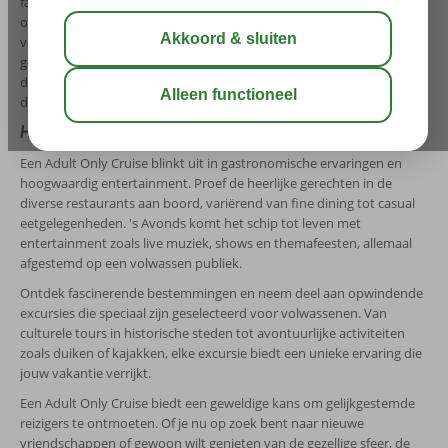
faciliteiten zoals spa's, zwembaden en zonnedekken speciaal
ontworpen voor volwassenen, vind je de ideale omgeving om
volledig te ontspannen en tot rust te komen. Of je nu zonnebaadt,
geniet van een cocktail of je overgeeft aan een luxe spa-behandeling,
de rustgevende sfeer zorgt voor een perfecte ontsnapping uit de
dagelijkse routine.
Heerlijk eten & entertainment
Een Adult Only Cruise blinkt uit in gastronomische ervaringen en
hoogwaardig entertainment. Proef de heerlijke gerechten in de
diverse restaurants aan boord, variërend van fine dining tot casual
eetgelegenheden. 's Avonds komt het schip tot leven met
entertainment zoals live muziek, shows en themafeesten, allemaal
afgestemd op een volwassen publiek.
Ontdek fascinerende bestemmingen en neem deel aan opwindende
excursies die speciaal zijn geselecteerd voor volwassenen. Van
culturele tours in historische steden tot avontuurlijke activiteiten
zoals duiken of kajakken, elke excursie biedt een unieke ervaring die
jouw vakantie verrijkt.
Een Adult Only Cruise biedt een geweldige kans om gelijkgestemde
reizigers te ontmoeten. Of je nu op zoek bent naar nieuwe
vriendschappen of gewoon wilt genieten van de gezellige sfeer, de