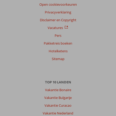
reisgezelschap
Open cookievoorkeuren
Alle
Privacyverklaring
Sorteren
Disclaimer en Copyright
op
Vacatures
datum (nieuw > oud)
Pers
Pakketreis boeken
John
5,0
Hotelketens
Nederland
Met partner
,
Sitemap
15 september 2025
Over
TOP 10 LANDEN
Side-
Centrum:
Vakantie Bonaire
Vaak
Vakantie Bulgarije
in
Vakantie Curacao
Side
geweest
Vakantie Nederland