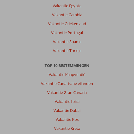
altijd
Vakantie Egypte
fijn.
Mooie
Vakantie Gambia
boulevard,
Vakantie Griekenland
veel
winkeltjes
Vakantie Portugal
en
Vakantie Spanje
terrassen.
Vakantie Turkije
Over
Side
TOP 10 BESTEMMINGEN
Bay
Hotel:
Vakantie Kaapverdië
Ons
Vakantie Canarische eilanden
hotel
is
Vakantie Gran Canaria
het
Vakantie Ibiza
niet
maar
Vakantie Dubai
dat
Vakantie Kos
weet
je
Vakantie Kreta
pas