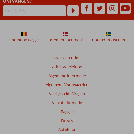
ONTVANGEN?
48
maanden
worden
niet
meer
weergegeven
om
Corendon België
Corendon Denmark
Corendon Zweden
de
relevantie
van
Over Corendon
de
Adres & Telefoon
getoonde
beoordelingen
Algemene Informatie
te
Algemene Voorwaarden
garanderen.
Meer
Veelgestelde Vragen
info
Vluchtinformatie
over
onze
Bagage
beoordelingen.
Extra's
Autohuur
Totale