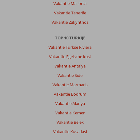
Vakantie Mallorca
na
eigen
Vakantie Tenerife
ervaring.
Vakantie Zakynthos
Boeken
volgende
keer
TOP 10 TURKIJE
weer
Vakantie Turkse Riviera
hotel
waar
Vakantie Egeische kust
we
Vakantie Antalya
eerder
geweest
Vakantie Side
zijn
Vakantie Marmaris
maar
deze
Vakantie Bodrum
was
Vakantie Alanya
bij
boeking
Vakantie Kemer
Side
Vakantie Belek
Bay
niet
Vakantie Kusadasi
te