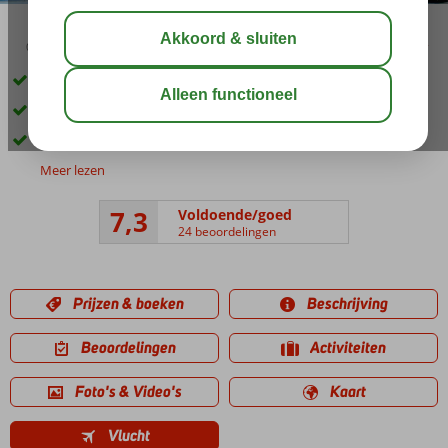
03:45
01:00
aug 33°
C
delen
bewaar
Gelegen aan de boulevard
Kamers met zeezicht
Direct aan een privéstrand
Meer lezen
7,3
Voldoende/goed
24 beoordelingen
Prijzen & boeken
Beschrijving
Beoordelingen
Activiteiten
Foto's & Video's
Kaart
Vlucht