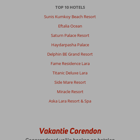
boeken
TOP 10 HOTELS
(geboekt
op
Sunis Kumkoy Beach Resort
31.12.2024)
Eftalia Ocean
Algemene indruk
5
Eten
5
Saturn Palace Resort
Ligging
10
Kamers
7
Haydarpasha Palace
Service
5
Kindvriendelijk
-
Prijs/kwaliteit
6
Delphin BE Grand Resort
Wifi kwaliteit
7
Fame Residence Lara
Titanic Deluxe Lara
Anoniem
7,0
Nederland
Side Mare Resort
Met partner
,
Miracle Resort
19 augustus 2025
Aska Lara Resort & Spa
Over
Side-
Centrum:
Vakantie Corendon
Was
wel