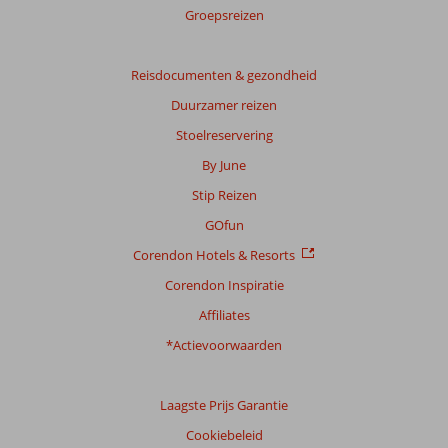
score
Groepsreizen
Gebaseerd
op:
Reisdocumenten & gezondheid
24
Duurzamer reizen
beoordelingen
Stoelreservering
By June
Scoreverdeling
Stip Reizen
Algemene indruk
7,3
Eten
6,2
Ligging
9,4
Kamers
6,8
GOfun
Service
8,2
Kindvriendelijk
9,0
Corendon Hotels & Resorts
Prijs/kwaliteit
7,8
Wifi kwaliteit
6,5
Corendon Inspiratie
Ervaringen
Affiliates
van
onze
*Actievoorwaarden
klanten
Taal
Laagste Prijs Garantie
Nederlands (NL) (19)
Cookiebeleid
Filter