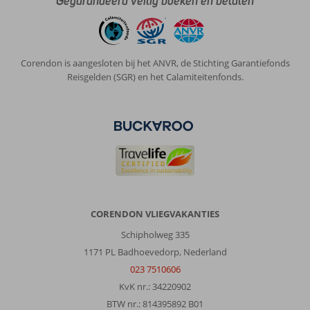
Gegarandeerd veilig boeken en betalen
warm
zeewater
was
heerlijk
Corendon is aangesloten bij het ANVR, de Stichting Garantiefonds
en
Reisgelden (SGR) en het Calamiteitenfonds.
strand
bij
het
terras
Over
Side
Bay
Hotel:
Klein
CORENDON VLIEGVAKANTIES
schalig
Schipholweg 335
mensen
waren
1171 PL Badhoevedorp, Nederland
aardig
023 7510606
en
KvK nr.: 34220902
behulpzaam
BTW nr.: 814395892 B01
taal