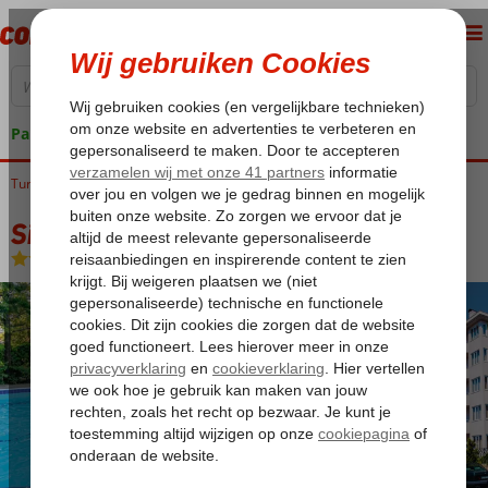
Pakketgarantie
Turkije
Home
Turkse Riviera
Side
Side-Centrum
Side Bay Hotel
Side Bay Hotel
All Inclusive
-
Hotel