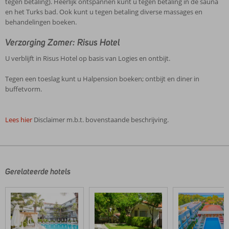
tegen betaling). Heerlijk ontspannen kunt u tegen betaling in de sauna
en het Turks bad. Ook kunt u tegen betaling diverse massages en
behandelingen boeken.
Verzorging Zomer: Risus Hotel
U verblijft in Risus Hotel op basis van Logies en ontbijt.
Tegen een toeslag kunt u Halpension boeken; ontbijt en diner in
buffetvorm.
Lees hier
Disclaimer m.b.t. bovenstaande beschrijving.
De
beoordelingen
zijn
door
Gerelateerde hotels
onze
klanten
geschreven
na
hun