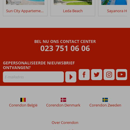
verblijf
in
Sun City Appartement & Hotel
Leda Beach
Sayanora Hot
Risus
Hotel
Beoordelingen
die
BEL NU ONS CONTACT CENTER
ouder
023 751 06 06
zijn
dan
GEPERSONALISEERDE NIEUWSBRIEF
48
ONTVANGEN?
maanden
worden
niet
meer
weergegeven
om
de
Corendon België
Corendon Denmark
Corendon Zweden
relevantie
van
de
Over Corendon
getoonde