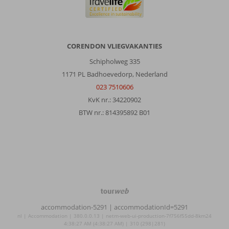
CORENDON VLIEGVAKANTIES
Schipholweg 335
1171 PL Badhoevedorp, Nederland
023 7510606
KvK nr.: 34220902
BTW nr.: 814395892 B01
TourWeb
©
accommodation-5291
| accommodationId=5291
NetMatch
nl | Accommodation | 380.0.0.13 | netm-web-ui-production-7f756f55dd-8km24
4:38:27 AM (4:38:27 AM) | 310 (298|281)