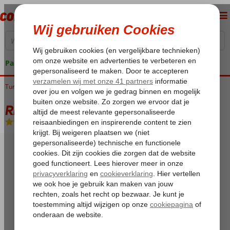
Pakketgarantie
Turkije
Home
Turkse Riviera
Side
Side-Centrum
Risus Hotel
Risus Hotel
Logies en ontbijt
-
Hotel