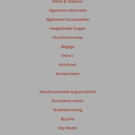
Adres & Telefoon
beoordelingen
te
Algemene Informatie
garanderen.
Algemene Voorwaarden
Meer
info
Veelgestelde Vragen
over
Vluchtinformatie
onze
beoordelingen.
Bagage
Extra's
Autohuur
Groepsreizen
Reisdocumenten & gezondheid
Duurzamer reizen
Stoelreservering
By June
Stip Reizen