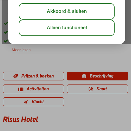
03:45
01:00
aug 33°
C
delen
bewaar
Fijn, kleinschalig hotel
Heerlijk wellness center
Ook Halfpension mogelijk
Meer lezen
Prijzen & boeken
Beschrijving
Activiteiten
Kaart
Vlucht
Risus Hotel