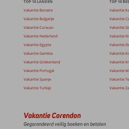
TOP 10 LANDEN
TOP 10 B
over
onze
Vakantie Bonaire
Vakantie K
beoordelingen.
Vakantie Bulgarije
Vakantie Ca
Vakantie Curacao
Vakantie G
Vakantie Nederland
Vakantie Ib
Vakantie Egypte
Vakantie D
Vakantie Gambia
Vakantie K
Vakantie Griekenland
Vakantie Kr
Vakantie Portugal
Vakantie M
Vakantie Spanje
Vakantie Te
Vakantie Turkije
Vakantie Z
Vakantie Corendon
Gegarandeerd veilig boeken en betalen