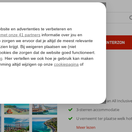
NTIE
VERRE REIZEN
ALL INCLUSIVE
WINTERZON
 annuleren*
kse Riviera 3* AI
Verblijf op basis van All Inclusiv
3-sterren accommodatie
U verneemt ter plaatse welk hot
Meer lezen