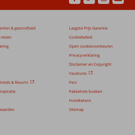
enten & gezondheid
Laagste Prijs Garantie
reizen
Cookiebeleid
ering
Open cookievoorkeuren
Privacyverklaring
Disclaimer en Copyright
Vacatures
otels & Resorts
Pers
nspiratie
Pakketreis boeken
Hotelketens
waarden
Sitemap