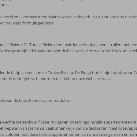
prijs.
ve hotel en u verneemt ter plaatse waar u zult verblijven. Het kan dus zijn da
voor de Bingo formule gekozen!
kse Rivièra! De Turkse Rivièra kent vele leuke badplaatsen en allen met een 
Turkse gastvrijheid is bekend over de hele wereld en waarom? Dat kunt u zelf
lende badplaatsen aan de Turkse Rivièra. De Bingo hotels zijn hotels waa
odatie ondergebracht worden die niet op onze website staat.
rmule van de betreffende accommodatie.
hte sterrenkwalificatie. Wij geven onze bingo hotels/appartementen standa
Het bepalen van sterren is vaak afhankelijk van de faciliteiten. Veel hotel
rd voldoen ook deze hotels/appartementen aan onze strenge eisen en wensen