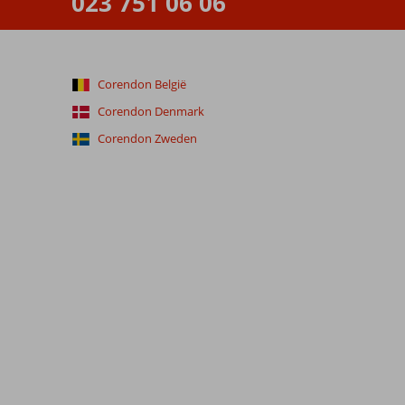
023 751 06 06
Corendon België
Corendon Denmark
Corendon Zweden