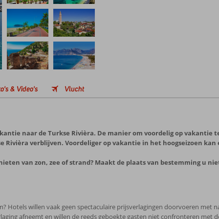
o's & Video's
Vlucht
akantie naar de Turkse Rivièra. De manier om voordelig op vakantie 
e Rivièra verblijven. Voordeliger op vakantie in het hoogseizoen kan 
nieten van zon, zee of strand? Maakt de plaats van bestemming u niet
m? Hotels willen vaak geen spectaculaire prijsverlagingen doorvoeren met n
verlaging afneemt en willen de reeds geboekte gasten niet confronteren met 