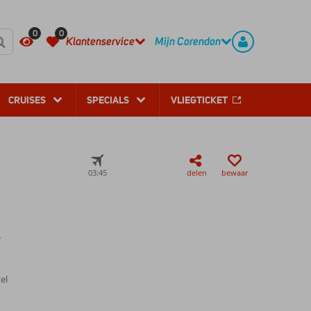
REGISTREER
CONTACT
0
0
Klantenservice
Mijn Corendon
CRUISES
SPECIALS
VLIEGTICKET
03:45
delen
bewaar
e
el