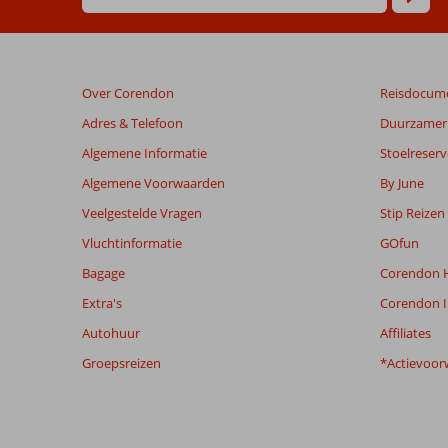
Beoordelingen
die
ouder
zijn
Over Corendon
Reisdocum
dan
48
Adres & Telefoon
Duurzamer 
maanden
Algemene Informatie
Stoelreserv
worden
niet
Algemene Voorwaarden
By June
meer
Veelgestelde Vragen
Stip Reizen
weergegeven
om
Vluchtinformatie
GOfun
de
Bagage
Corendon H
relevantie
van
Extra's
Corendon I
de
Autohuur
Affiliates
getoonde
beoordelingen
Groepsreizen
*Actievoor
te
garanderen.
Meer
info