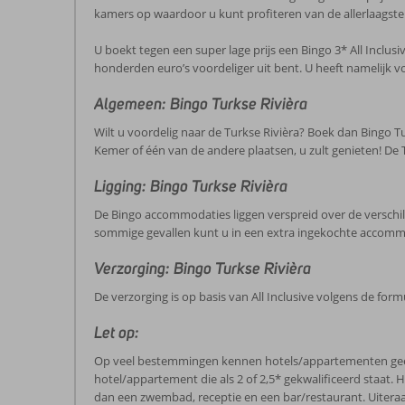
kamers op waardoor u kunt profiteren van de allerlaagste 
U boekt tegen een super lage prijs een Bingo 3* All Inclusi
honderden euro’s voordeliger uit bent. U heeft namelijk 
Algemeen: Bingo Turkse Rivièra
Wilt u voordelig naar de Turkse Rivièra? Boek dan Bingo Tur
Kemer of één van de andere plaatsen, u zult genieten! De 
Ligging: Bingo Turkse Rivièra
De Bingo accommodaties liggen verspreid over de verschil
sommige gevallen kunt u in een extra ingekochte accomm
Verzorging: Bingo Turkse Rivièra
De verzorging is op basis van All Inclusive volgens de fo
Let op:
Op veel bestemmingen kennen hotels/appartementen geen ec
hotel/appartement die als 2 of 2,5* gekwalificeerd staat. 
dan een zwembad, receptie en een bar/restaurant. Uiteraa