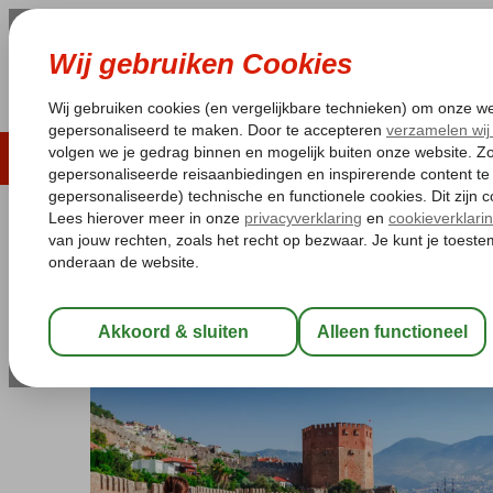
LAST MINUTE
ZOMER 2026
ZONVAKA
Pakketgarantie
Laagsteprijsgarantie*
Gratis
Turkije
Home
Turkse Riviera
Bingoreizen Turkse Riviera
Bingo Tur
Bingo Turkse Riviera 3* AI
All Inclusive
-
Hotel