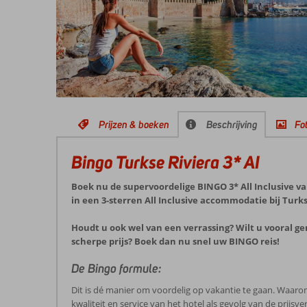
Prijzen & boeken
Beschrijving
Fot
Bingo Turkse Riviera 3* AI
Boek nu de supervoordelige BINGO 3* All Inclusive v
in een 3-sterren All Inclusive accommodatie bij Turks
Houdt u ook wel van een verrassing? Wilt u vooral ge
scherpe prijs? Boek dan nu snel uw BINGO reis!
De Bingo formule:
Dit is dé manier om voordelig op vakantie te gaan. Waaro
kwaliteit en service van het hotel als gevolg van de prijs