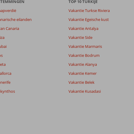
ESTEMMINGEN
TOP 10 TURKIJE
aapverdië
Vakantie Turkse Riviera
narische eilanden
Vakantie Egeische kust
ran Canaria
Vakantie Antalya
iza
Vakantie Side
ubai
Vakantie Marmaris
os
Vakantie Bodrum
eta
Vakantie Alanya
allorca
Vakantie Kemer
nerife
Vakantie Belek
akynthos
Vakantie Kusadasi