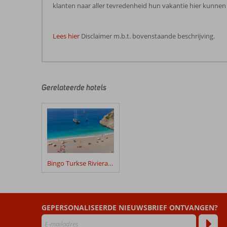
klanten naar aller tevredenheid hun vakantie hier kunnen 
Lees hier
Disclaimer m.b.t. bovenstaande beschrijving.
De
beoordelingen
zijn
door
Gerelateerde hotels
onze
klanten
geschreven
na
hun
verblijf
in
Bingo Turkse Riviera 4*
Bingo
Turkse
Riviera
3*
GEPERSONALISEERDE NIEUWSBRIEF ONTVANGEN?
AI