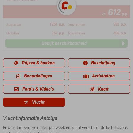
612
va
p.p.
Augustus
1251
p.p.
September
992
p.p.
Oktober
767
p.p.
November
486
p.p.
Bekijk beschikbaarheid
Prijzen & boeken
Beschrijving
Beoordelingen
Activiteiten
Foto's & Video's
Kaart
Vlucht
Vluchtinformatie Antalya
Er wordt meerdere malen per week en vanaf verschillende luchthavens