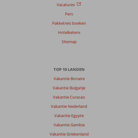
op
Vacatures
datum (nieuw > oud)
Pers
Pakketreis boeken
Anoniem
6,0
Hotelketens
Nederland
Gezin met jong(e) kind(eren)
Sitemap
,
16 juli 2026
Over
TOP 10 LANDEN
Lara:
Vakantie Bonaire
Lara
is
Vakantie Bulgarije
opzich
Vakantie Curacao
een
leuke
Vakantie Nederland
plek,
Vakantie Egypte
niet
heel
Vakantie Gambia
veel
Vakantie Griekenland
te