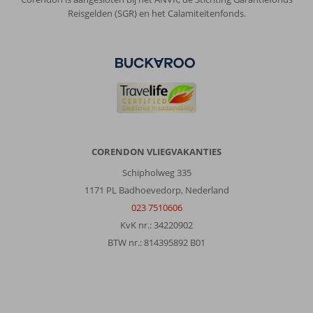
Reisgelden (SGR) en het Calamiteitenfonds.
Algemene indruk
6
Eten
6
Ligging
7
Kamers
5
Service
9
Kindvriendelijk
10
Prijs/kwaliteit
5
Wifi kwaliteit
10
Anoniem
9,0
Nederland
Gezin met jong(e) kind(eren)
CORENDON VLIEGVAKANTIES
,
04 juli 2026
Schipholweg 335
1171 PL Badhoevedorp, Nederland
Over
023 7510606
Lara:
KvK nr.: 34220902
Hotel
ligt
BTW nr.: 814395892 B01
naast
wat
winkeltjes
waar
je