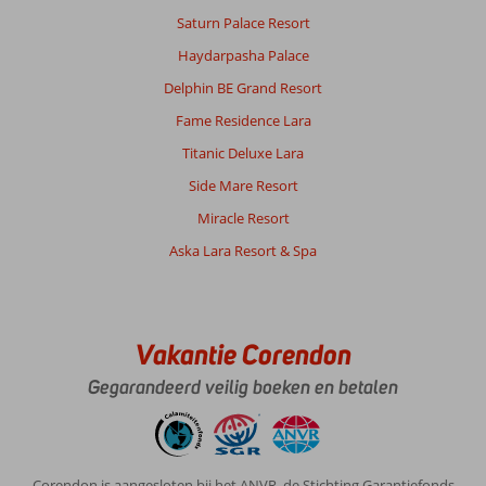
terug.
Saturn Palace Resort
Personeel
Haydarpasha Palace
is
heel
Delphin BE Grand Resort
aardig
Fame Residence Lara
en
behulpzaam.
Titanic Deluxe Lara
Eten
Side Mare Resort
is
goed,
Miracle Resort
genoeg
Aska Lara Resort & Spa
keuze
voor
maximaal
een
week.
Vakantie Corendon
Heel
Gegarandeerd veilig boeken en betalen
kindvriendelijk,
met
een
mooie
kidsclub.
Corendon is aangesloten bij het ANVR, de Stichting Garantiefonds