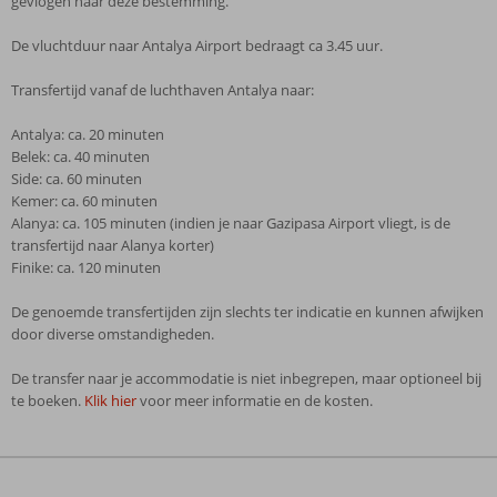
gevlogen naar deze bestemming.
De vluchtduur naar Antalya Airport bedraagt ca 3.45 uur.
Transfertijd vanaf de luchthaven Antalya naar:
Antalya: ca. 20 minuten
Belek: ca. 40 minuten
Side: ca. 60 minuten
Kemer: ca. 60 minuten
Alanya: ca. 105 minuten (indien je naar Gazipasa Airport vliegt, is de
transfertijd naar Alanya korter)
Finike: ca. 120 minuten
De genoemde transfertijden zijn slechts ter indicatie en kunnen afwijken
door diverse omstandigheden.
De transfer naar je accommodatie is niet inbegrepen, maar optioneel bij
te boeken.
Klik hier
voor meer informatie en de kosten.
De
beoordelingen
zijn