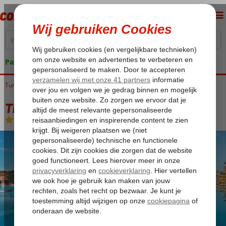
Pakketgarantie
Turkije
Home
Turkse Riviera
Antalya
Lara
Titanic Deluxe Lara
Titanic Deluxe Lara
Ultra All Inclusive
-
Hotel