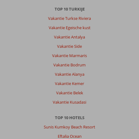
hotel
verwacht.
TOP 10 TURKIJE
Het
Vakantie Turkse Riviera
hotel
is
Vakantie Egeische kust
wat
Vakantie Antalya
ouder
en
Vakantie Side
gedateerd
Vakantie Marmaris
en
wordt
Vakantie Bodrum
verder
Vakantie Alanya
niet
meer
Vakantie Kemer
opgeknapt.
Vakantie Belek
Dit
zie
Vakantie Kusadasi
je
ook
TOP 10 HOTELS
in
de
Sunis Kumkoy Beach Resort
kamers
Eftalia Ocean
duidelijk