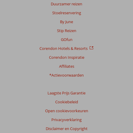
Duurzamer reizen
beoordelingen
Stoelreservering
By June
Scoreverdeling
Stip Reizen
Algemene indruk
8,7
Eten
8,4
Ligging
8,8
Kamers
8,0
GOfun
Service
8,7
Kindvriendelijk
8,7
Corendon Hotels & Resorts
Prijs/kwaliteit
8,0
Wifi kwaliteit
8,0
Corendon Inspiratie
Ervaringen
Affiliates
van
onze
*Actievoorwaarden
klanten
Taal
Laagste Prijs Garantie
Nederlands (NL) (323)
Cookiebeleid
Filter
reisgezelschap
Open cookievoorkeuren
Alle
Privacyverklaring
Sorteren
Disclaimer en Copyright