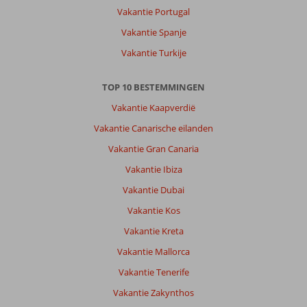
doen
Vakantie Portugal
maar
Vakantie Spanje
wel
wat
Vakantie Turkije
winkeltjes.
Dichtbij
TOP 10 BESTEMMINGEN
het
vliegveld.
Vakantie Kaapverdië
Vakantie Canarische eilanden
Over
Titanic
Vakantie Gran Canaria
Deluxe
Vakantie Ibiza
Lara:
Door
Vakantie Dubai
de
Vakantie Kos
recensies
en
Vakantie Kreta
foto’s
Vakantie Mallorca
veel
meer
Vakantie Tenerife
van
Vakantie Zakynthos
het