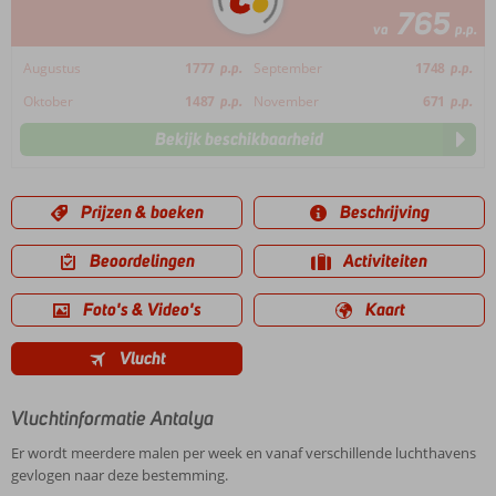
765
va
p.p.
Augustus
1777
p.p.
September
1748
p.p.
Oktober
1487
p.p.
November
671
p.p.
Bekijk beschikbaarheid
Prijzen & boeken
Beschrijving
Beoordelingen
Activiteiten
Foto's & Video's
Kaart
Vlucht
Vluchtinformatie Antalya
Er wordt meerdere malen per week en vanaf verschillende luchthavens
gevlogen naar deze bestemming.