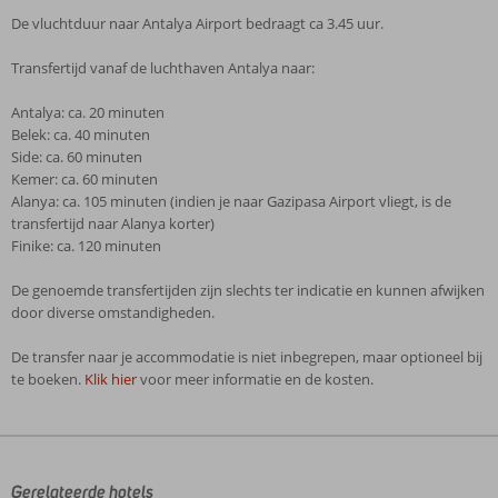
De vluchtduur naar Antalya Airport bedraagt ca 3.45 uur.
Transfertijd vanaf de luchthaven Antalya naar:
Antalya: ca. 20 minuten
Belek: ca. 40 minuten
Side: ca. 60 minuten
Kemer: ca. 60 minuten
Alanya: ca. 105 minuten (indien je naar Gazipasa Airport vliegt, is de
transfertijd naar Alanya korter)
Finike: ca. 120 minuten
De genoemde transfertijden zijn slechts ter indicatie en kunnen afwijken
door diverse omstandigheden.
De transfer naar je accommodatie is niet inbegrepen, maar optioneel bij
te boeken.
Klik hier
voor meer informatie en de kosten.
De
beoordelingen
zijn
door
Gerelateerde hotels