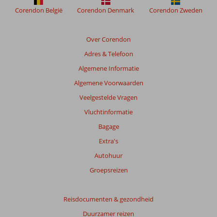
weergegeven
Corendon België
Corendon Denmark
Corendon Zweden
om
de
relevantie
Over Corendon
van
Adres & Telefoon
de
getoonde
Algemene Informatie
beoordelingen
Algemene Voorwaarden
te
garanderen.
Veelgestelde Vragen
Meer
Vluchtinformatie
info
over
Bagage
onze
Extra's
beoordelingen.
Autohuur
Totale
Groepsreizen
score
Gebaseerd
Reisdocumenten & gezondheid
op:
Duurzamer reizen
165