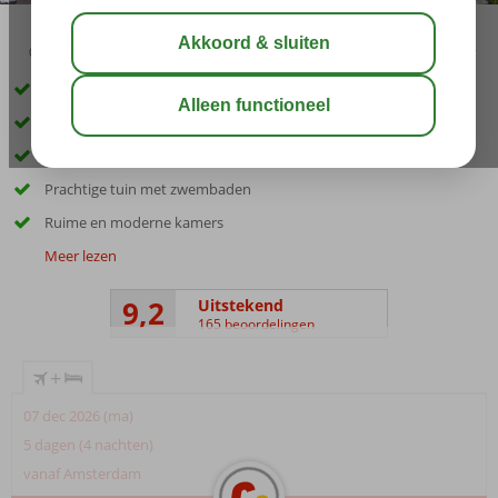
03:45
00:20
aug 33°
C
delen
bewaar
Luxe 5 sterren hotel direct aan privé strand
Ideaal familiehotel; pret voor het hele gezin
Aquapark én een lunapark
Prachtige tuin met zwembaden
Ruime en moderne kamers
Meer lezen
9,2
Uitstekend
165 beoordelingen
+
07 dec 2026 (ma)
5 dagen (4 nachten)
vanaf Amsterdam