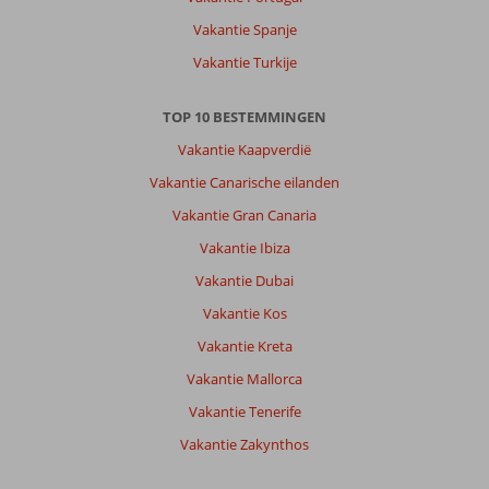
in
Vakantie Spanje
de
omgeving
Vakantie Turkije
Over
TOP 10 BESTEMMINGEN
Delphin
BE
Vakantie Kaapverdië
Grand
Vakantie Canarische eilanden
Resort:
Wij
Vakantie Gran Canaria
vonden
Vakantie Ibiza
het
verblijf
Vakantie Dubai
over
Vakantie Kos
het
algemeen
Vakantie Kreta
goed.
Vakantie Mallorca
Kamer
was
Vakantie Tenerife
heerlijk
Vakantie Zakynthos
ruim
en