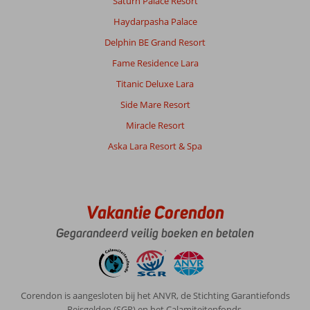
Saturn Palace Resort
in
Haydarpasha Palace
het
hoogseizoen
Delphin BE Grand Resort
zijn
Fame Residence Lara
gegaan.
Het
Titanic Deluxe Lara
eten
Side Mare Resort
van
het
Miracle Resort
open
Aska Lara Resort & Spa
buffet
vonden
wij
heel
erg
Vakantie Corendon
matig.
Gegarandeerd veilig boeken en betalen
Weinig
keuze,
veel
zelfde
soort
Corendon is aangesloten bij het ANVR, de Stichting Garantiefonds
gerechten.
Reisgelden (SGR) en het Calamiteitenfonds.