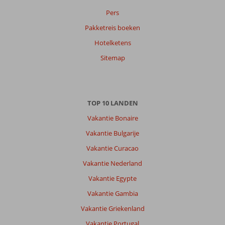
op
Pers
datum (nieuw > oud)
Pakketreis boeken
Hotelketens
Tuncay
7,0
Nederland
Sitemap
Gezin met jong(e) kind(eren)
,
17 juli 2026
TOP 10 LANDEN
Over
Lara:
Vakantie Bonaire
Strand
Vakantie Bulgarije
was
Vakantie Curacao
erg
mooi
Vakantie Nederland
en
Vakantie Egypte
er
is
Vakantie Gambia
veel
Vakantie Griekenland
te
doen
Vakantie Portugal