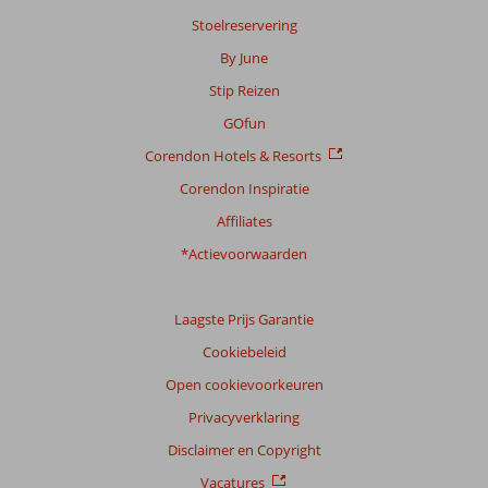
beoordelingen
Stoelreservering
By June
Stip Reizen
Scoreverdeling
Algemene indruk
9,1
Eten
8,5
GOfun
Ligging
9,1
Kamers
8,6
Corendon Hotels & Resorts
Service
9,1
Kindvriendelijk
9,1
Prijs/kwaliteit
8,3
Wifi kwaliteit
8,6
Corendon Inspiratie
Affiliates
Ervaringen
*Actievoorwaarden
van
onze
klanten
Taal
Laagste Prijs Garantie
Nederlands (NL) (127)
Cookiebeleid
Filter
Open cookievoorkeuren
reisgezelschap
Privacyverklaring
Alle
Disclaimer en Copyright
Sorteren
Vacatures