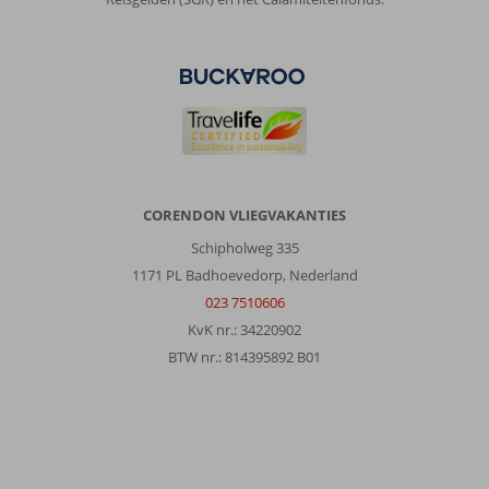
Vaak
te
weinig
of
teveel
zout.
We
hebben
2
keer
CORENDON VLIEGVAKANTIES
alacarte
Schipholweg 335
gedineerd.
Italiaans
1171 PL Badhoevedorp, Nederland
was
023 7510606
niet
KvK nr.: 34220902
lekker
BTW nr.: 814395892 B01
leek
een
beetje
op
het
open