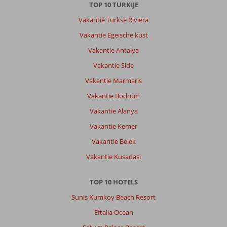
werd
TOP 10 TURKIJE
goed
Vakantie Turkse Riviera
schoongemaakt
elke
Vakantie Egeische kust
dag.
Vakantie Antalya
Het
hotel
Vakantie Side
zelf
Vakantie Marmaris
is
enorm
Vakantie Bodrum
groot,
Vakantie Alanya
vele
zwembaden.
Vakantie Kemer
Geen
Vakantie Belek
enkele
problemen
Vakantie Kusadasi
gehad
met
TOP 10 HOTELS
een
ligbedje
Sunis Kumkoy Beach Resort
vinden,
Eftalia Ocean
ondanks
we