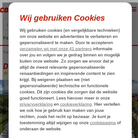
Pakketgarantie
Turkije
Home
Turkse Riviera
Antalya
Lara
Delphin BE Grand Resort
Delphin BE Grand Resort
Ultra All Inclusive
-
Hotel