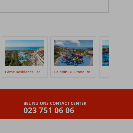
Fame Residence Lara & Spa
Delphin BE Grand Resort
Royal Wings
BEL NU ONS CONTACT CENTER
023 751 06 06