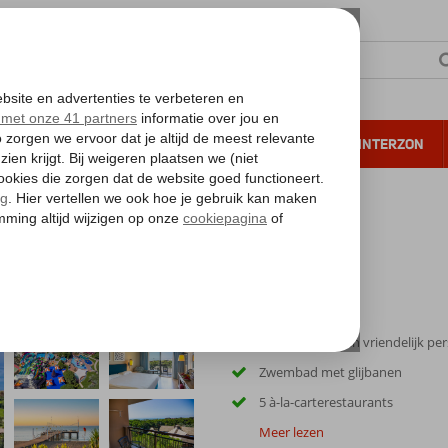
NTIE
VERRE REIZEN
ALL INCLUSIVE
WINTERZON
 annuleren*
ce & Villas
Goede service en vriendelijk pe
Zwembad met glijbanen
5 à-la-carterestaurants
Meer lezen