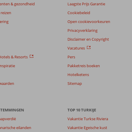
enten & gezondheid
Laagste Prijs Garantie
reizen
Cookiebeleid
ering
Open cookievoorkeuren
Privacyverklaring
Disclaimer en Copyright
Vacatures
otels & Resorts
Pers
nspiratie
Pakketreis boeken
Hotelketens
waarden
Sitemap
ESTEMMINGEN
TOP 10 TURKIJE
aapverdië
Vakantie Turkse Riviera
narische eilanden
Vakantie Egeische kust