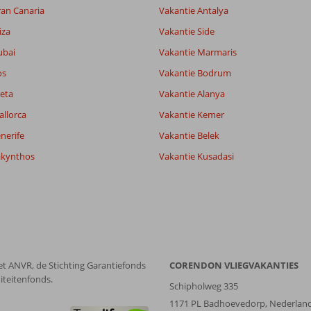
ran Canaria
Vakantie Antalya
iza
Vakantie Side
8,2
ubai
Vakantie Marmaris
7,0
lijk
9,2
os
Vakantie Bodrum
it
8,3
eta
Vakantie Alanya
allorca
Vakantie Kemer
Filter reisgezelschap
Sorteren op
nerife
Vakantie Belek
Alle
datum (nieuw > oud)
akynthos
Vakantie Kusadasi
et ANVR, de Stichting Garantiefonds
CORENDON VLIEGVAKANTIES
iteitenfonds.
Schipholweg 335
1171 PL Badhoevedorp, Nederlan