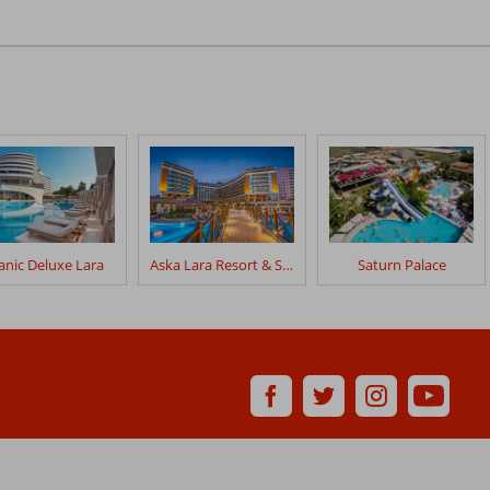
tanic Deluxe Lara
Aska Lara Resort & Spa
Saturn Palace