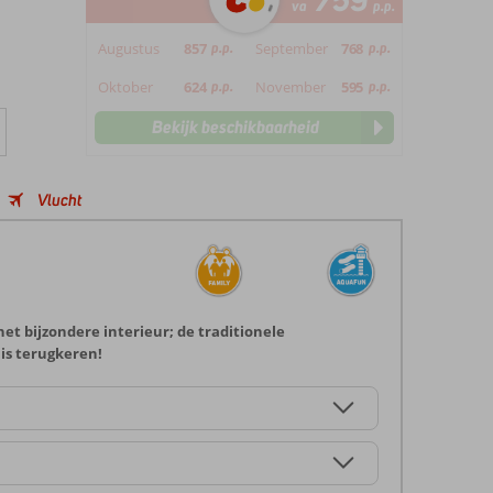
759
va
p.p.
Augustus
857
p.p.
September
768
p.p.
Oktober
624
p.p.
November
595
p.p.
Bekijk beschikbaarheid
Vlucht
het bijzondere interieur; de traditionele
uis terugkeren!