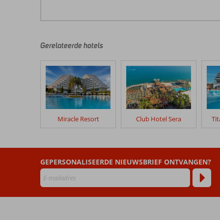
De
beoordelingen
zijn
door
Gerelateerde hotels
onze
klanten
geschreven
na
hun
verblijf
in
Miracle Resort
Club Hotel Sera
Ti
IC
Hotels
Green
Palace
GEPERSONALISEERDE NIEUWSBRIEF ONTVANGEN?
&
Villas
Beoordelingen
die
ouder