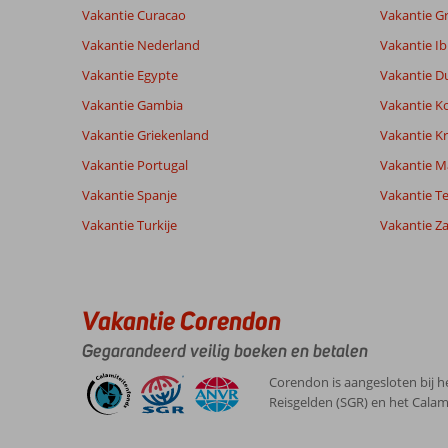
Vakantie Curacao
Vakantie G
Totale score
Scoreverdeling
8,7
Vakantie Nederland
Vakantie Ib
Algemene indruk
8,7
Eten
Gebaseerd op:
Vakantie Egypte
Vakantie D
Ligging
8,3
Kamers
72
Aanrader
Service
8,7
Kindvriende
Vakantie Gambia
Vakantie K
beoordelingen
Prijs/kwaliteit
7,8
Wifi kwalite
Vakantie Griekenland
Vakantie Kr
Vakantie Portugal
Vakantie M
Ervaringen
Taal
Vakantie Spanje
Vakantie Te
van onze
Nederlands (NL) (62)
Vakantie Turkije
klanten
Vakantie Z
8,0
Over
Algemene indruk
8
Vakantie Corendon
Kundu:
Ligging
6
Gegarandeerd veilig boeken en betalen
Leonie
Service
9
We
Nederland
Prijs/kwaliteit
8
zijn
Corendon is aangesloten bij h
Gezin met jong(e) kind(eren)
Eten
7
niet
Reisgelden (SGR) en het Calam
,
bij
Kamers
7
02 juni 2026
het
Kindvriendelijk
10