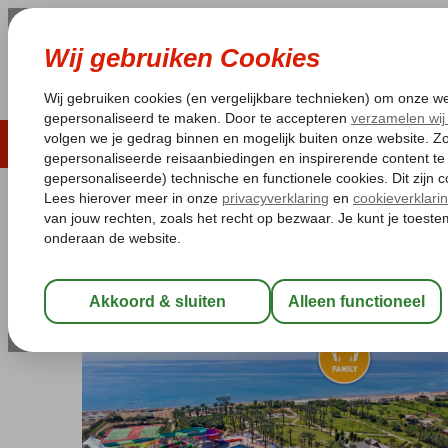
LAST MINUTE
ZOMER 2026
ZONVAKA
Pakketgarantie
Laagsteprijsgarantie*
Gratis
Turkije
Home
Turkse Riviera
Antalya
Kundu
IC Hotels Green Pala
IC Hotels Green Palace & Villas
Ultra All Inclusive
-
Hotel