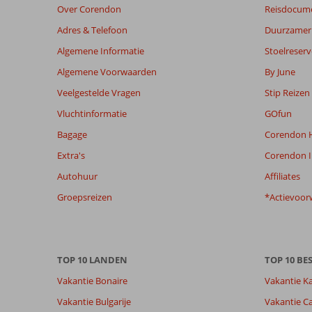
Over Corendon
Reisdocum
zijn
dan
Adres & Telefoon
Duurzamer 
48
Algemene Informatie
Stoelreserv
maanden
worden
Algemene Voorwaarden
By June
niet
Veelgestelde Vragen
Stip Reizen
meer
weergegeven
Vluchtinformatie
GOfun
om
Bagage
Corendon H
de
relevantie
Extra's
Corendon I
van
Autohuur
Affiliates
de
getoonde
Groepsreizen
*Actievoor
beoordelingen
te
garanderen.
Meer
TOP 10 LANDEN
TOP 10 B
info
over
Vakantie Bonaire
Vakantie K
onze
Vakantie Bulgarije
Vakantie Ca
beoordelingen.