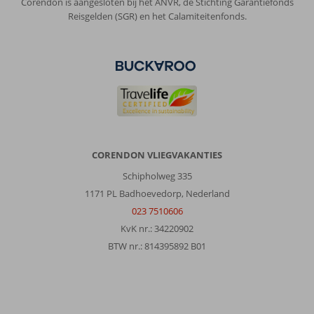
Corendon is aangesloten bij het ANVR, de Stichting Garantiefonds
en
Reisgelden (SGR) en het Calamiteitenfonds.
stoelen
dicht
op
elkaar.
Door
de
hele
eetzaal
heen
met
CORENDON VLIEGVAKANTIES
planten(bakken)
Schipholweg 335
gemaakte
zit/eet
1171 PL Badhoevedorp, Nederland
eilanden
023 7510606
waardoor
KvK nr.: 34220902
het
BTW nr.: 814395892 B01
niet
massaal
overkomt.
Het
eten