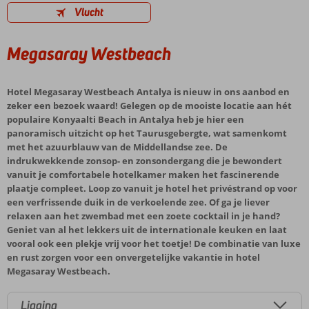
Vlucht
Megasaray Westbeach
Hotel Megasaray Westbeach Antalya is nieuw in ons aanbod en
zeker een bezoek waard! Gelegen op de mooiste locatie aan hét
populaire Konyaalti Beach in Antalya heb je hier een
panoramisch uitzicht op het Taurusgebergte, wat samenkomt
met het azuurblauw van de Middellandse zee. De
indrukwekkende zonsop- en zonsondergang die je bewondert
vanuit je comfortabele hotelkamer maken het fascinerende
plaatje compleet. Loop zo vanuit je hotel het privéstrand op voor
een verfrissende duik in de verkoelende zee. Of ga je liever
relaxen aan het zwembad met een zoete cocktail in je hand?
Geniet van al het lekkers uit de internationale keuken en laat
vooral ook een plekje vrij voor het toetje! De combinatie van luxe
en rust zorgen voor een onvergetelijke vakantie in hotel
Megasaray Westbeach.
Ligging