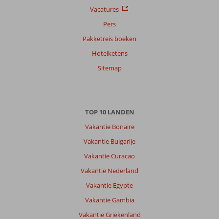
datum (nieuw > oud)
Vacatures
Pers
Cornelia
5,0
Pakketreis boeken
Nederland
Hotelketens
Met vrienden
,
20 oktober 2025
Sitemap
Over
Konyaalti:
TOP 10 LANDEN
Verouderd
Vakantie Bonaire
hotel
veels
Vakantie Bulgarije
te
Vakantie Curacao
veel
felle
Vakantie Nederland
verlichting
Vakantie Egypte
vnl
in
Vakantie Gambia
de
Vakantie Griekenland
bar