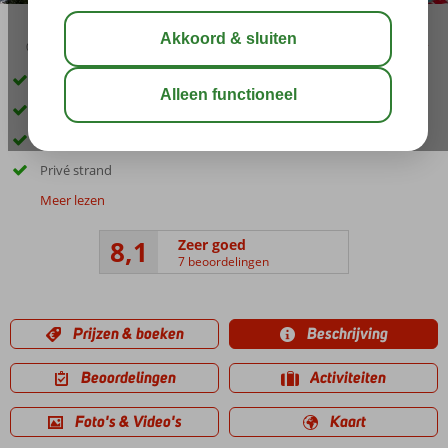
03:45
00:30
aug 33°
C
delen
bewaar
Spectaculair uitzicht
Corner kamers (op een hoek gelegen)
24/7 drankjes met Ultra All Inclusive
Privé strand
Meer lezen
8,1
Zeer goed
7 beoordelingen
Prijzen & boeken
Beschrijving
Beoordelingen
Activiteiten
Foto's & Video's
Kaart