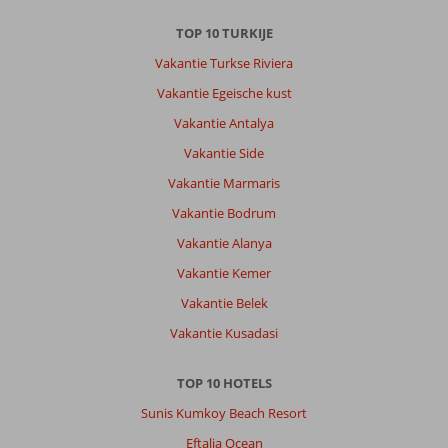
Ligging
4
Kamers
4
Service
8
Kindvriendelijk
-
TOP 10 TURKIJE
Prijs/kwaliteit
7
Wifi kwaliteit
10
Vakantie Turkse Riviera
Vakantie Egeische kust
Robert
10
Vakantie Antalya
Nederland
Vakantie Side
Met partner
,
Vakantie Marmaris
03 april 2025
Vakantie Bodrum
Vakantie Alanya
Over
Vakantie Kemer
Konyaalti:
Vakantie Belek
Antalya
is
Vakantie Kusadasi
een
leuke
TOP 10 HOTELS
stad,
taxi's
Sunis Kumkoy Beach Resort
spotgoedkoop,
Eftalia Ocean
restaurants,