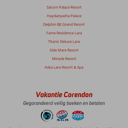
mooi
Saturn Palace Resort
strand
Haydarpasha Palace
Over
Delphin BE Grand Resort
Megasaray
Fame Residence Lara
Westbeach:
Heerlijk
Titanic Deluxe Lara
hotel.
Side Mare Resort
Heel
groot
Miracle Resort
pluspunt
Aska Lara Resort & Spa
is
bijv.
de
eetzaal.
Niet
Vakantie Corendon
zo'n
Gegarandeerd veilig boeken en betalen
grote
ruimte
met
honderden
tafels