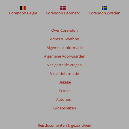
weergegeven
om
de
Corendon België
Corendon Denmark
Corendon Zweden
relevantie
van
de
Over Corendon
getoonde
Adres & Telefoon
beoordelingen
te
Algemene Informatie
garanderen.
Algemene Voorwaarden
Meer
info
Veelgestelde Vragen
over
Vluchtinformatie
onze
beoordelingen.
Bagage
Extra's
Totale
Autohuur
score
Groepsreizen
Gebaseerd
op:
7
Reisdocumenten & gezondheid
beoordelingen