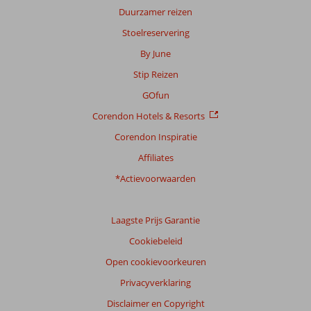
Duurzamer reizen
Stoelreservering
Scoreverdeling
By June
Algemene indruk
8,2
Eten
8,5
Stip Reizen
Ligging
8,4
Kamers
7,6
Service
8,7
Kindvriendelijk
5,0
GOfun
Prijs/kwaliteit
8,3
Wifi kwaliteit
8,2
Corendon Hotels & Resorts
Corendon Inspiratie
Ervaringen
van
Affiliates
onze
klanten
*Actievoorwaarden
Taal
Nederlands (NL) (4)
Laagste Prijs Garantie
Filter
Cookiebeleid
reisgezelschap
Open cookievoorkeuren
Alle
Privacyverklaring
Sorteren
op
Disclaimer en Copyright