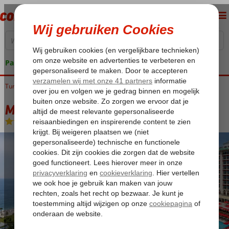
Pakketgarantie
Turkije
Home
Turkse Riviera
Antalya
Konyaalti
Megasaray Westbeach
Megasaray Westbeach
Ultra All Inclusive
-
Hotel