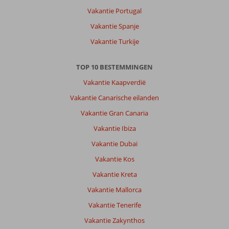
en
Vakantie Portugal
strand
Vakantie Spanje
te
vol.
Vakantie Turkije
Over
TOP 10 BESTEMMINGEN
Megasaray
Westbeach:
Vakantie Kaapverdië
aankomst
Vakantie Canarische eilanden
prima
mooie
Vakantie Gran Canaria
receptie
Vakantie Ibiza
de
rest
Vakantie Dubai
verouderd,
Vakantie Kos
wellness
prima
Vakantie Kreta
maar
Vakantie Mallorca
slechte
douches.
Vakantie Tenerife
Vakantie Zakynthos
Algemene indruk
5
Eten
9