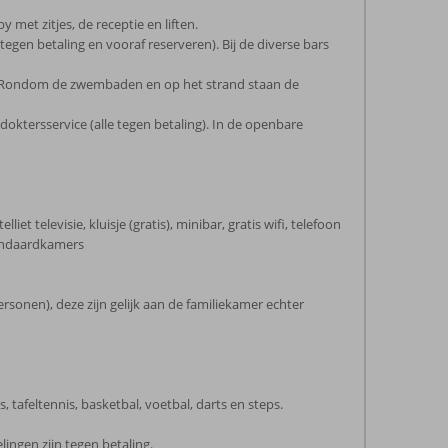
et zitjes, de receptie en liften.
tegen betaling en vooraf reserveren). Bij de diverse bars
). Rondom de zwembaden en op het strand staan de
doktersservice (alle tegen betaling). In de openbare
t televisie, kluisje (gratis), minibar, gratis wifi, telefoon
tandaardkamers
rsonen), deze zijn gelijk aan de familiekamer echter
s, tafeltennis, basketbal, voetbal, darts en steps.
ingen zijn tegen betaling.