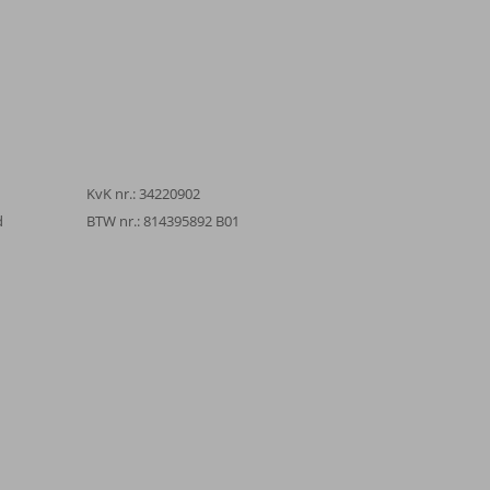
KvK nr.: 34220902
d
BTW nr.: 814395892 B01