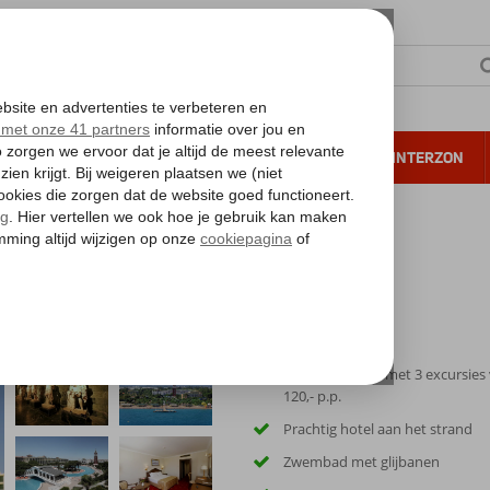
NTIE
VERRE REIZEN
ALL INCLUSIVE
WINTERZON
 annuleren*
a
Excursiereis & Venezia Palace
Excursiepakket met 3 excursies
120,- p.p.
Prachtig hotel aan het strand
Zwembad met glijbanen