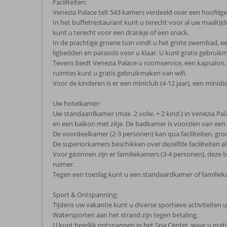
Faciliteiten:
Venezia Palace telt 543 kamers verdeeld over een hoofdgeb
In het buffetrestaurant kunt u terecht voor al uw maaltijde
kunt u terecht voor een drankje of een snack.
In de prachtige groene tuin vindt u het grote zwembad,
ligbedden en parasols voor u klaar. U kunt gratis gebru
Tevens biedt Venezia Palace u roomservice, een kapsalon, e
ruimtes kunt u gratis gebruikmaken van wifi.
Voor de kinderen is er een miniclub (4-12 jaar), een minidi
Uw hotelkamer:
Uw standaardkamer (max. 2 volw. + 2 kind.) in Venezia Palace 
en een balkon met zitje. De badkamer is voorzien van een 
De voordeelkamer (2-3 personen) kan qua faciliteiten, gro
De superiorkamers beschikken over dezelfde faciliteiten a
Voor gezinnen zijn er familiekamers (3-4 personen), deze b
ruimer.
Tegen een toeslag kunt u een standaardkamer of familiek
Sport & Ontspanning:
Tijdens uw vakantie kunt u diverse sportieve activiteiten ui
Watersporten aan het strand zijn tegen betaling.
U kunt heerlijk ontspannen in het Spa Center, waar u gra