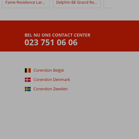
Fame Residence Lara & Spa
Delphin BE Grand Resort
Royal Wings
BEL NU ONS CONTACT CENTER
023 751 06 06
Corendon België
Corendon Denmark
Corendon Zweden