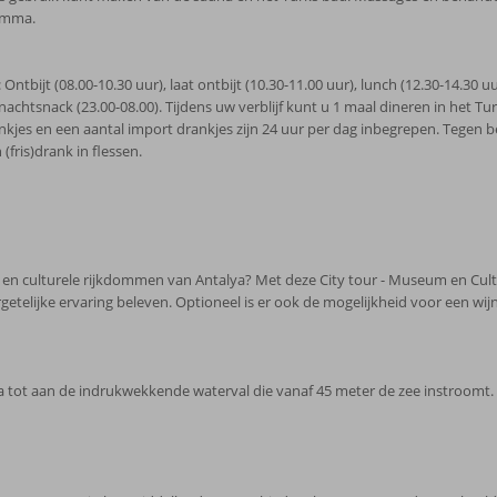
amma.
: Ontbijt (08.00-10.30 uur), laat ontbijt (10.30-11.00 uur), lunch (12.30-14.30 u
rnachtsnack (23.00-08.00). Tijdens uw verblijf kunt u 1 maal dineren in het Tu
ankjes en een aantal import drankjes zijn 24 uur per dag inbegrepen. Tegen b
(fris)drank in flessen.
e en culturele rijkdommen van Antalya? Met deze City tour - Museum en Cult
elijke ervaring beleven. Optioneel is er ook de mogelijkheid voor een wijnp
a tot aan de indrukwekkende waterval die vanaf 45 meter de zee instroomt.