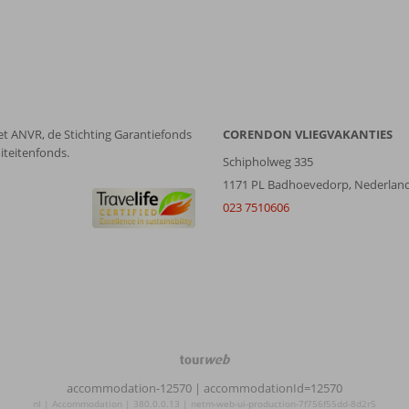
et ANVR, de Stichting Garantiefonds
CORENDON VLIEGVAKANTIES
iteitenfonds.
Schipholweg 335
1171 PL Badhoevedorp, Nederlan
023 7510606
TourWeb
©
accommodation-12570
| accommodationId=12570
NetMatch
nl | Accommodation | 380.0.0.13 | netm-web-ui-production-7f756f55dd-8d2r5