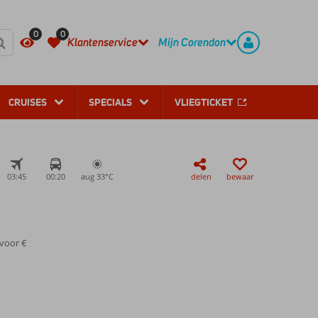
REGISTREER
CONTACT
0
0
Klantenservice
Mijn Corendon
CRUISES
SPECIALS
VLIEGTICKET
03:45
00:20
aug 33°
C
delen
bewaar
 voor €