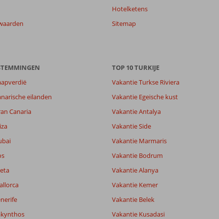
Hotelketens
waarden
Sitemap
ESTEMMINGEN
TOP 10 TURKIJE
aapverdië
Vakantie Turkse Riviera
narische eilanden
Vakantie Egeische kust
ran Canaria
Vakantie Antalya
iza
Vakantie Side
ubai
Vakantie Marmaris
os
Vakantie Bodrum
eta
Vakantie Alanya
allorca
Vakantie Kemer
nerife
Vakantie Belek
akynthos
Vakantie Kusadasi