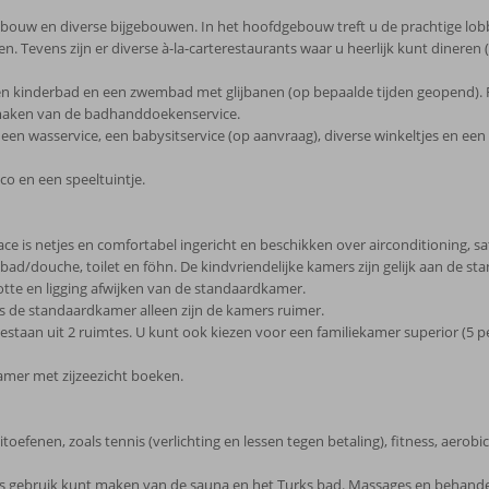
ouw en diverse bijgebouwen. In het hoofdgebouw treft u de prachtige lobby m
n. Tevens zijn er diverse à-la-carterestaurants waar u heerlijk kunt dineren (
 een kinderbad en een zwembad met glijbanen (op bepaalde tijden geopend
ikmaken van de badhanddoekenservice.
en wasservice, een babysitservice (op aanvraag), diverse winkeltjes en een 
sco en een speeltuintje.
is netjes en comfortabel ingericht en beschikken over airconditioning, satellie
bad/douche, toilet en föhn. De kindvriendelijke kamers zijn gelijk aan de s
otte en ligging afwijken van de standaardkamer.
ls de standaardkamer alleen zijn de kamers ruimer.
estaan uit 2 ruimtes. U kunt ook kiezen voor een familiekamer superior (5 pe
amer met zijzeezicht boeken.
toefenen, zoals tennis (verlichting en lessen tegen betaling), fitness, aerobic
tis gebruik kunt maken van de sauna en het Turks bad. Massages en behandel