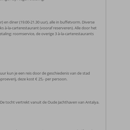
ur) en diner (19.00-21.30 uur), alle in buffetvorm. Diverse
rks à-la-carterestaurant (vooraf reserveren). Alle door het
etaling: roomservice, de overige 3 à-la-carterestaurants
uur kun je een reis door de geschiedenis van de stad
roeverij, deze kost € 25,- per persoon.
 De tocht vertrekt vanuit de Oude Jachthaven van Antalya.