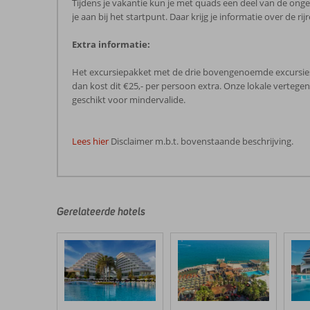
Tijdens je vakantie kun je met quads een deel van de ong
je aan bij het startpunt. Daar krijg je informatie over de 
Extra informatie:
Het excursiepakket met de drie bovengenoemde excursies k
dan kost dit €25,- per persoon extra. Onze lokale vertege
geschikt voor mindervalide.
Lees hier
Disclaimer m.b.t. bovenstaande beschrijving.
De
beoordelingen
zijn
door
Gerelateerde hotels
onze
klanten
geschreven
na
hun
verblijf
in