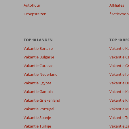
Autohuur
Affiliates
beoordelingen
te
Groepsreizen
*Actievoor
garanderen.
Meer
info
over
TOP 10 LANDEN
TOP 10 B
onze
beoordelingen.
Vakantie Bonaire
Vakantie K
Vakantie Bulgarije
Vakantie Ca
Vakantie Curacao
Vakantie G
Vakantie Nederland
Vakantie Ib
Vakantie Egypte
Vakantie D
Vakantie Gambia
Vakantie K
Vakantie Griekenland
Vakantie Kr
Vakantie Portugal
Vakantie M
Vakantie Spanje
Vakantie Te
Vakantie Turkije
Vakantie Z