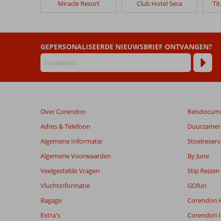
Miracle Resort
Club Hotel Sera
Ti
Excursiereis
&
Venezia
Palace
GEPERSONALISEERDE NIEUWSBRIEF ONTVANGEN?
Beoordelingen
die
ouder
zijn
dan
Over Corendon
Reisdocum
48
maanden
Adres & Telefoon
Duurzamer 
worden
Algemene Informatie
Stoelreserv
niet
meer
Algemene Voorwaarden
By June
weergegeven
Veelgestelde Vragen
Stip Reizen
om
de
Vluchtinformatie
GOfun
relevantie
Bagage
Corendon H
van
de
Extra's
Corendon I
getoonde