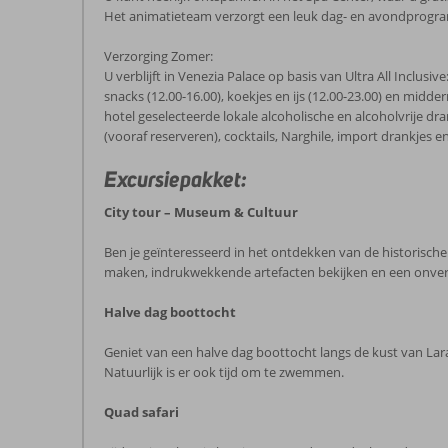
Het animatieteam verzorgt een leuk dag- en avondprogr
Verzorging Zomer:
U verblijft in Venezia Palace op basis van Ultra All Inclusive
snacks (12.00-16.00), koekjes en ijs (12.00-23.00) en midde
hotel geselecteerde lokale alcoholische en alcoholvrije dr
(vooraf reserveren), cocktails, Narghile, import drankjes en 
Excursiepakket:
City tour – Museum & Cultuur
Ben je geïnteresseerd in het ontdekken van de historisch
maken, indrukwekkende artefacten bekijken en een onverget
Halve dag boottocht
Geniet van een halve dag boottocht langs de kust van Lar
Natuurlijk is er ook tijd om te zwemmen.
Quad safari