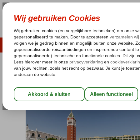
LAST MINUTE
ZOMER 2026
ZONVAKA
Pakketgarantie
Laagsteprijsgarantie*
Gratis
Turkije
Home
Turkse Riviera
Antalya
Excursiereizen Turkse Rivier
Excursiereis & Venezia Palace
Ultra All Inclusive
-
Hotel