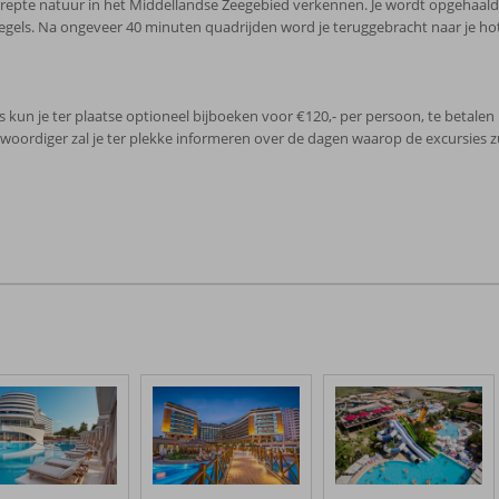
erepte natuur in het Middellandse Zeegebied verkennen. Je wordt opgehaald
rijregels. Na ongeveer 40 minuten quadrijden word je teruggebracht naar je hot
un je ter plaatse optioneel bijboeken voor €120,- per persoon, te betalen 
nwoordiger zal je ter plekke informeren over de dagen waarop de excursies z