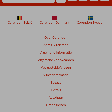
niet
meer
weergegeven
om
de
Corendon België
Corendon Denmark
Corendon Zweden
relevantie
van
de
Over Corendon
getoonde
Adres & Telefoon
beoordelingen
te
Algemene Informatie
garanderen.
Algemene Voorwaarden
Meer
info
Veelgestelde Vragen
over
Vluchtinformatie
onze
beoordelingen.
Bagage
Extra's
Totale
Autohuur
score
Groepsreizen
Gebaseerd