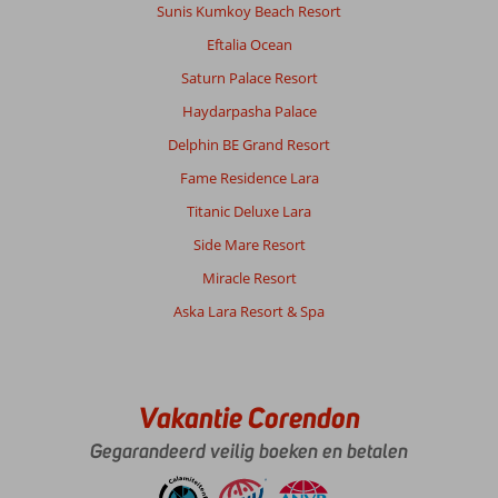
alle
Sunis Kumkoy Beach Resort
soorten
Eftalia Ocean
restaurants
Saturn Palace Resort
Over
Haydarpasha Palace
Akra
Hotel:
Delphin BE Grand Resort
Geweldig
Fame Residence Lara
hotel
met
Titanic Deluxe Lara
goede
Side Mare Resort
service,
lekker
Miracle Resort
eten
Aska Lara Resort & Spa
en
zeer
vriendelijk
personeel.
Zeer
Vakantie Corendon
schoon
Gegarandeerd veilig boeken en betalen
alles,
goede