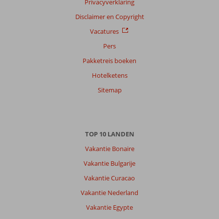
Privacyverklaring
Sorteren
op
Disclaimer en Copyright
datum (nieuw > oud)
Vacatures
Pers
Marianne
9,0
Pakketreis boeken
Nederland
Hotelketens
Met partner
,
Sitemap
01 april 2026
Over
TOP 10 LANDEN
Antalya-
Centrum:
Vakantie Bonaire
Oud
Vakantie Bulgarije
Antalya
Vakantie Curacao
is
prachtig.
Vakantie Nederland
Stad
Vakantie Egypte
verder
minder