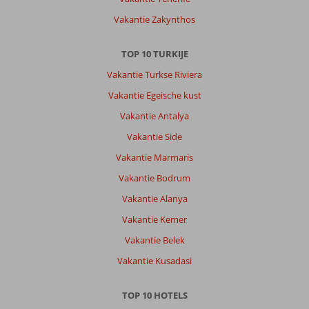
Andreasgeorge
10
Vakantie Zakynthos
Nederland
Alleen
,
TOP 10 TURKIJE
30 september 2025
Vakantie Turkse Riviera
Vakantie Egeische kust
Over
Antalya-
Vakantie Antalya
Centrum:
Vakantie Side
Antalya
Vakantie Marmaris
is
een
Vakantie Bodrum
moderne
Vakantie Alanya
stad
met
Vakantie Kemer
veel
Vakantie Belek
mogelijkheden
van
Vakantie Kusadasi
bezichtiging,
shoppen
TOP 10 HOTELS
en