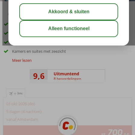
03:45
00:25
aug 33°
C
delen
bewaar
Direct aan het privéstrand
Luxe hotel vlak bij Antalya
Heerlijk Spa Center
Kamers en suites met zeezicht
Meer lezen
9,6
Uitmuntend
8 beoordelingen
+
01 okt 2026 (do)
5 dagen (4 nachten)
vanaf Amsterdam
700
va
p.p.