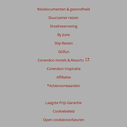
op:
8
Reisdocumenten & gezondheid
beoordelingen
Duurzamer reizen
Stoelreservering
Scoreverdeling
By June
Algemene indruk
9,6
Eten
9,5
Stip Reizen
Ligging
9,5
Kamers
9,6
Service
9,5
Kindvriendelijk
10
GOfun
Prijs/kwaliteit
8,6
Wifi kwaliteit
8,8
Corendon Hotels & Resorts
Corendon Inspiratie
Ervaringen
van
Affiliates
onze
klanten
*Actievoorwaarden
Taal
Nederlands (NL) (8)
Laagste Prijs Garantie
Filter
Cookiebeleid
reisgezelschap
Open cookievoorkeuren
Alle