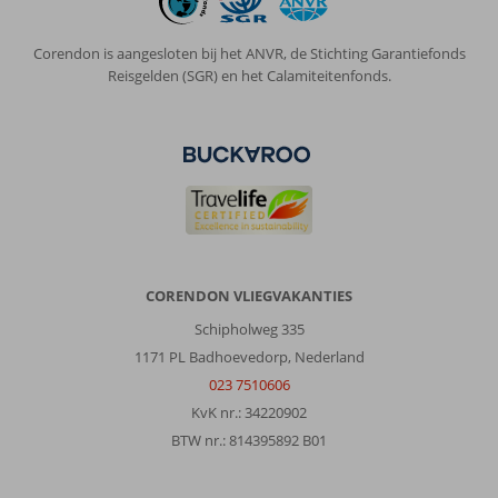
zwemgelegenheden
zowel
op
Corendon is aangesloten bij het ANVR, de Stichting Garantiefonds
het
Reisgelden (SGR) en het Calamiteitenfonds.
terrein
en
aan
het
zeeterras.
Algemene indruk
10
Eten
9
Ligging
9
Kamers
10
Service
10
Kindvriendelijk
-
Prijs/kwaliteit
9
Wifi kwaliteit
10
CORENDON VLIEGVAKANTIES
Schipholweg 335
1171 PL Badhoevedorp, Nederland
Jan
10
Nederland
023 7510606
Gezin met oud(ere) kind(eren)
KvK nr.: 34220902
,
24 oktober 2023
BTW nr.: 814395892 B01