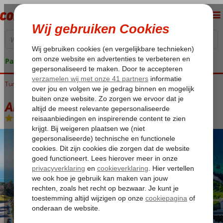
Pakketgarantie
Turkije
Home
Turkse Riviera
Antalya
Antalya-Centrum
Akra Hotel
Akra Hotel
Logies
-
Hotel