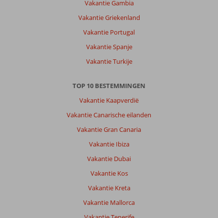
Vakantie Gambia
mooi.
Vakantie Griekenland
Zeer
vriendelijke
Vakantie Portugal
mensen.
Vakantie Spanje
Over
Vakantie Turkije
Akra
Hotel:
TOP 10 BESTEMMINGEN
Prachtig
hotel
Vakantie Kaapverdië
met
Vakantie Canarische eilanden
fantastische
locatie
Vakantie Gran Canaria
en
Vakantie Ibiza
faciliteiten.
Vakantie Dubai
Algemene indruk
9
Eten
9
Vakantie Kos
Ligging
9
Kamers
9
Service
8
Kindvriendelijk
-
Vakantie Kreta
Prijs/kwaliteit
7
Wifi kwaliteit
9
Vakantie Mallorca
Vakantie Tenerife