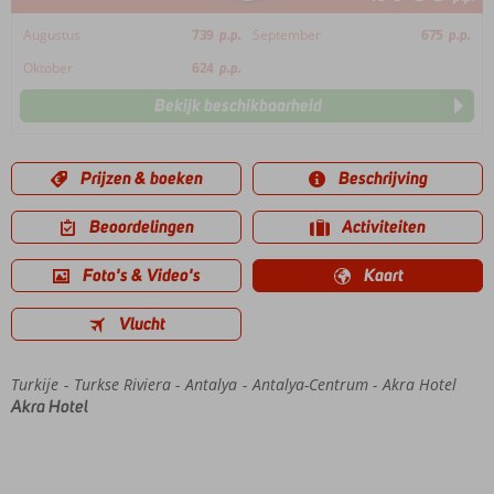
Augustus
739
p.p.
September
675
p.p.
Oktober
624
p.p.
Bekijk beschikbaarheid
Prijzen & boeken
Beschrijving
Beoordelingen
Activiteiten
Foto's & Video's
Kaart
Vlucht
Turkije
Home
Turkse Riviera
Antalya
Antalya-Centrum
Akra Hotel
Akra Hotel