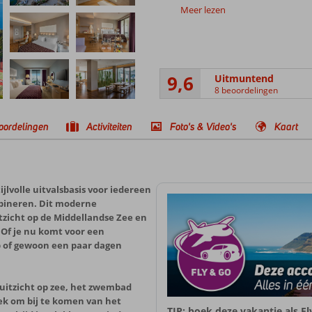
Meer lezen
9,6
Uitmuntend
8 beoordelingen
oordelingen
Activiteiten
Foto's & Video's
Kaart
ijlvolle uitvalsbasis voor iedereen
ombineren. Dit moderne
uitzicht op de Middellandse Zee en
 Of je nu komt voor een
p of gewoon een paar dagen
uitzicht op zee, het zwembad
lek om bij te komen van het
TIP: boek deze vakantie als F