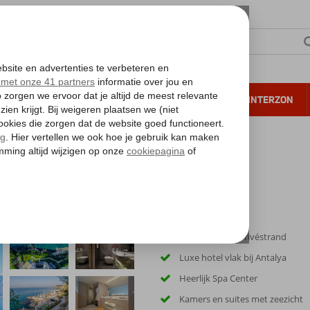
NTIE
VERRE REIZEN
ALL INCLUSIVE
WINTERZON
 annuleren*
l
Direct aan het privéstrand
Luxe hotel vlak bij Antalya
Heerlijk Spa Center
Kamers en suites met zeezicht