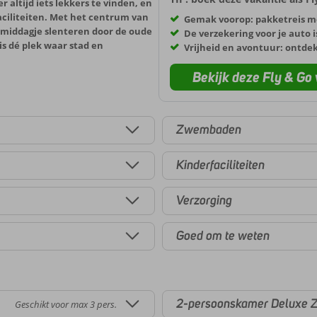
 altijd iets lekkers te vinden, en
faciliteiten. Met het centrum van
Gemak voorop: pakketreis m
n middagje slenteren door de oude
De verzekering voor je auto i
is dé plek waar stad en
Vrijheid en avontuur: ontde
Bekijk deze Fly & Go 
Zwembaden
Kinderfaciliteiten
Verzorging
Goed om te weten
2-persoonskamer Deluxe Z
Geschikt voor max 3 pers.