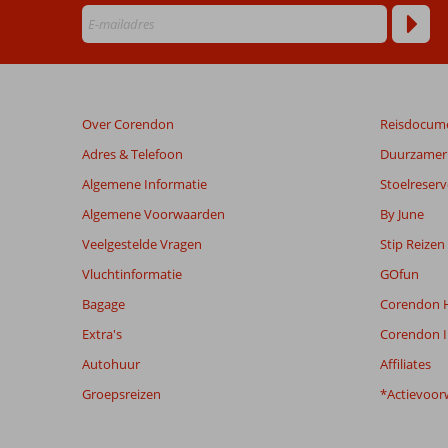
die
ouder
zijn
dan
48
maanden
Over Corendon
Reisdocum
worden
niet
Adres & Telefoon
Duurzamer 
meer
Algemene Informatie
Stoelreserv
weergegeven
om
Algemene Voorwaarden
By June
de
Veelgestelde Vragen
Stip Reizen
relevantie
van
Vluchtinformatie
GOfun
de
Bagage
Corendon H
getoonde
beoordelingen
Extra's
Corendon I
te
Autohuur
Affiliates
garanderen.
Meer
Groepsreizen
*Actievoor
info
over
onze