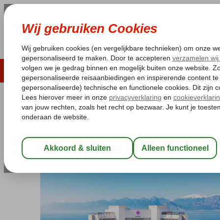
LAST MINUTE
ZOMER 2026
ZONVAKA
Pakketgarantie
Laagsteprijsgarantie*
Gratis
Turkije
Home
Turkse Riviera
Antalya
Antalya-Centrum
Akra Hote
Akra Hotel
Logies
-
Hotel