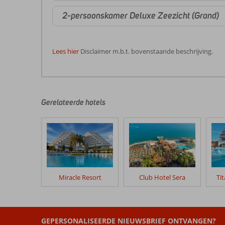
2-persoonskamer Deluxe Zeezicht (Grand)
Lees hier
Disclaimer m.b.t. bovenstaande beschrijving.
De
beoordelingen
zijn
door
Gerelateerde hotels
onze
klanten
geschreven
na
hun
verblijf
in
Miracle Resort
Club Hotel Sera
Ti
Akra
Hotel
Beoordelingen
GEPERSONALISEERDE NIEUWSBRIEF ONTVANGEN?