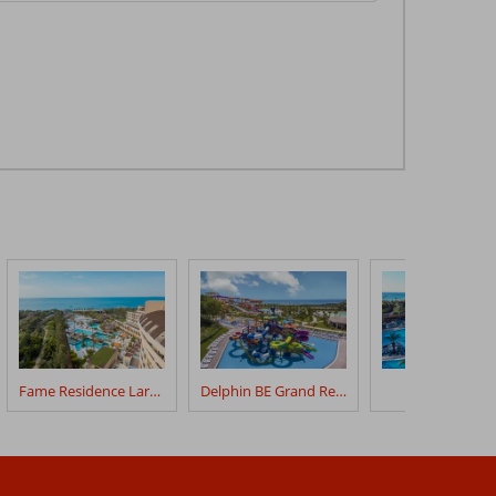
Fame Residence Lara & Spa
Delphin BE Grand Resort
Royal Wings