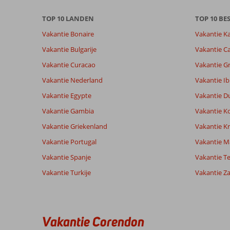
beoordelingen.
TOP 10 LANDEN
TOP 10 B
Vakantie Bonaire
Vakantie K
Totale score
Scoreverdeling
9,6
Algemene indruk
9,6
Eten
Vakantie Bulgarije
Vakantie Ca
Gebaseerd op:
Ligging
9,5
Kamers
8
Vakantie Curacao
Vakantie G
Uitmuntend
Service
9,5
Kindvriende
beoordelingen
Prijs/kwaliteit
8,6
Wifi kwalite
Vakantie Nederland
Vakantie Ib
Vakantie Egypte
Vakantie D
Vakantie Gambia
Vakantie K
Ervaringen
Taal
van onze
Nederlands (NL) (8)
Vakantie Griekenland
Vakantie Kr
klanten
Vakantie Portugal
Vakantie M
Vakantie Spanje
Vakantie Te
9,0
Vakantie Turkije
Vakantie Z
Over
Algemene indruk
9
Antalya-
Ligging
9
Marianne
Centrum:
Service
8
Nederland
Prijs/kwaliteit
7
Oud
Vakantie Corendon
Met partner
Eten
9
Antalya
,
is
Kamers
9