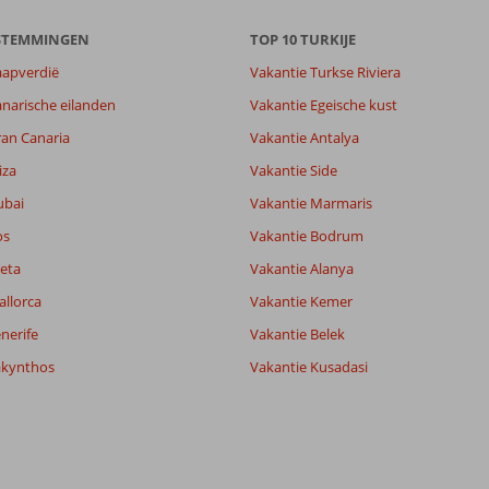
ESTEMMINGEN
TOP 10 TURKIJE
aapverdië
Vakantie Turkse Riviera
9,5
narische eilanden
Vakantie Egeische kust
9,6
ran Canaria
Vakantie Antalya
lijk
10
it
8,8
iza
Vakantie Side
ubai
Vakantie Marmaris
os
Vakantie Bodrum
Filter reisgezelschap
Sorteren op
Alle
datum (nieuw > oud)
eta
Vakantie Alanya
allorca
Vakantie Kemer
nerife
Vakantie Belek
akynthos
Vakantie Kusadasi