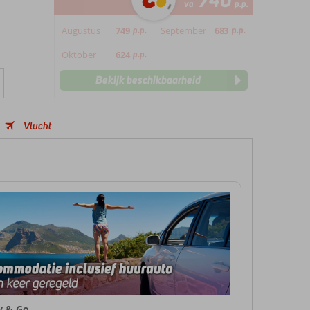
740
va
p.p.
Augustus
749
p.p.
September
683
p.p.
Oktober
624
p.p.
Bekijk beschikbaarheid
Vlucht
ly & Go