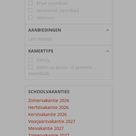
Privé zwembad
Verwarmd Zwembad
Wellness
AANBIEDINGEN
Last minute
KAMERTYPE
Family
Swim-up (privé- of gedeeld
zwembad)
SCHOOLVAKANTIES
Zomervakantie 2026
Herfstvakantie 2026
Kerstvakantie 2026
Voorjaarsvakantie 2027
Meivakantie 2027
Zomervakantie 2027