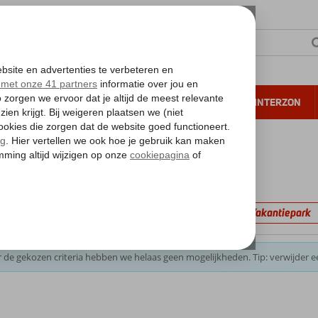
NTIE
VERRE REIZEN
ALL INCLUSIVE
WINTERZON
 annuleren*
kantie reizen
filters
e
Turkse Riviera
Alanya
Vakantiepark
 de gekozen criteria hebben we helaas geen mogelijkheden. Tip: verwijder e