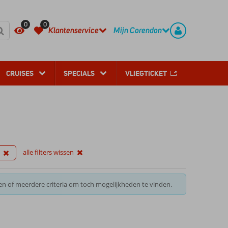
REGISTREER
CONTACT
0
0
Klantenservice
Mijn Corendon
CRUISES
SPECIALS
VLIEGTICKET
alle filters wissen
en of meerdere criteria om toch mogelijkheden te vinden.