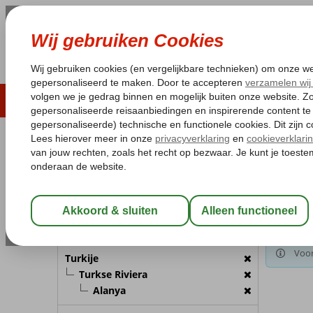
LAST MINUTE
ZOMER 2026
ZONVAKA
Pakketgarantie
Laagsteprijsgarantie*
Gratis
REISGEZELSCHAP
Home
Va
Kamer 1:
2 Personen
Gekozen 
Turkij
Wijzig Reisgezelschap
BESTEMMING
Voor
Turkije
Turkse Riviera
Alanya