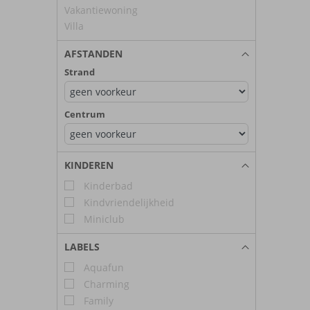
Vakantiewoning
Villa
AFSTANDEN
Strand
Centrum
KINDEREN
Kinderbad
Kindvriendelijkheid
Miniclub
LABELS
Aquafun
Charming
Family