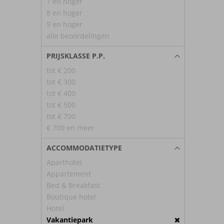
7 en hoger
8 en hoger
9 en hoger
alle beoordelingen
PRIJSKLASSE P.P.
tot € 200
tot € 300
tot € 400
tot € 500
tot € 700
€ 700 en meer
ACCOMMODATIETYPE
Aparthotel
Appartement
Bed & Breakfast
Boutique hotel
Hotel
Vakantiepark