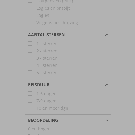
Halfpension (Plus)
Logies en ontbijt
Logies
Volgens beschrijving
AANTAL STERREN
1 - sterren
2 - sterren
3 - sterren
4 - sterren
5 - sterren
REISDUUR
1-6 dagen
7-9 dagen
10 en meer dgn
BEOORDELING
6 en hoger