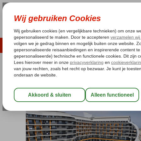
LAST MINUTE
ZOMER 2026
ZONVAKA
Pakketgarantie
Laagsteprijsgarantie*
Gratis
Turkije
Home
Turkse Riviera
Alanya
Turkler
The Inn Resort
The Inn Resort
Ultra All Inclusive
-
Hotel