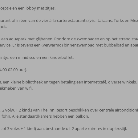
ceptie en een lobby met zitjes.
urant of in één van de vier à-la-carterestaurants (vis, Italiaans, Turks en M
ack.
n een aquapark met glijbanen. Rondom de zwembaden en op het strand staan 
rvice. Er is tevens een (verwarmd) binnenzwembad met bubbelbad en apart
uintje, een minidisco en een kinderbuffet.
.00-02.00 uur).
 een kleine bibliotheek en tegen betaling een internetcafé, diverse winkels
uikmaken van wifi.
olw. + 2 kind.) van The Inn Resort beschikken over centrale airconditioning, 
en föhn. Alle standaardkamers hebben een balkon.
of 3 volw. + 1 kind) aan, bestaande uit 2 aparte ruimtes in duplexstijl.