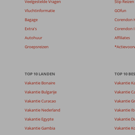
Veelgestelde Vragen
Stip Reizen
de
relevantie
Vluchtinformatie
GOfun
van
Bagage
Corendon H
de
getoonde
Extra's
Corendon I
beoordelingen
Autohuur
Affiliates
te
garanderen.
Groepsreizen
*Actievoor
Meer
info
over
onze
TOP 10 LANDEN
TOP 10 B
beoordelingen.
Vakantie Bonaire
Vakantie K
Vakantie Bulgarije
Vakantie Ca
Vakantie Curacao
Vakantie G
Vakantie Nederland
Vakantie Ib
Vakantie Egypte
Vakantie D
Vakantie Gambia
Vakantie K