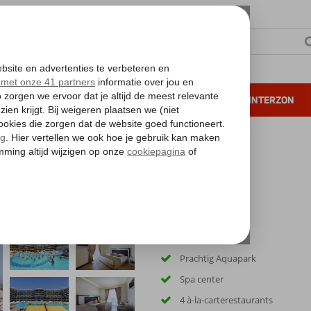
NTIE
VERRE REIZEN
ALL INCLUSIVE
WINTERZON
 annuleren*
Privéstrand
Prachtig Aquapark
Spa center
4 à-la-carterestaurants