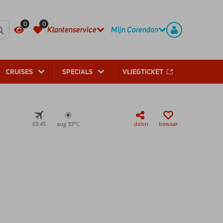
REGISTREER
CONTACT
0
0
Klantenservice
Mijn Corendon
CRUISES
SPECIALS
VLIEGTICKET
03:45
aug 33°
C
delen
bewaar