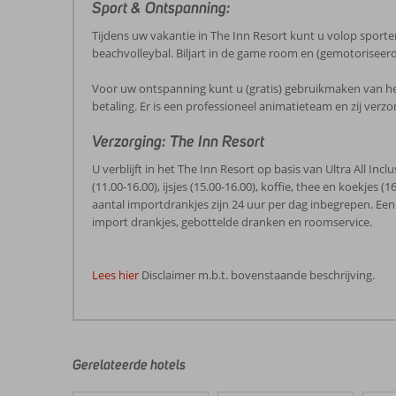
Sport & Ontspanning:
Tijdens uw vakantie in The Inn Resort kunt u volop sporten
beachvolleybal. Biljart in de game room en (gemotoriseerd
Voor uw ontspanning kunt u (gratis) gebruikmaken van he
betaling. Er is een professioneel animatieteam en zij ve
Verzorging: The Inn Resort
U verblijft in het The Inn Resort op basis van Ultra All Incl
(11.00-16.00), ijsjes (15.00-16.00), koffie, thee en koekjes
aantal importdrankjes zijn 24 uur per dag inbegrepen. Eenm
import drankjes, gebottelde dranken en roomservice.
Lees hier
Disclaimer m.b.t. bovenstaande beschrijving.
De
beoordelingen
zijn
door
Gerelateerde hotels
onze