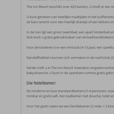
The Inn Resort beschikt over 425 kamers. U vindt er een re
U kunt genieten van heerlijke maaltijden in het buffetresta
de bars terecht voor een heerlijk drankje of een lekkere sn
In de tuin ligt een groot zwembad, een apart kinderbad e
Ook kunt u gratis gebruikmaken van de badhanddoekense
Voor de kinderen is er een miniclub (4-13 jaar), een speelt
Dansliefhebbers kunnen zich vermaken in de nachtclub (24
Verder treft u in The Inn Resort meerdere vergaderruimtes,
babysitservice. U kunt in de openbare ruimtes gratis gebr
Uw hotelkamer:
De moderne en luxe standaardkamers (1-4 personen, max. 2 v
minibar en gratis wifi. Een badkamer met douche, toilet 
Voor het gezin raden we een familiekamer (2 volw. + 2 kind. 