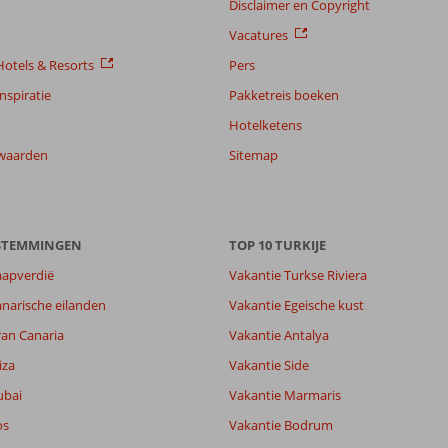
Disclaimer en Copyright
Vacatures
otels & Resorts
Pers
nspiratie
Pakketreis boeken
Hotelketens
waarden
Sitemap
ESTEMMINGEN
TOP 10 TURKIJE
aapverdië
Vakantie Turkse Riviera
narische eilanden
Vakantie Egeische kust
ran Canaria
Vakantie Antalya
iza
Vakantie Side
ubai
Vakantie Marmaris
os
Vakantie Bodrum