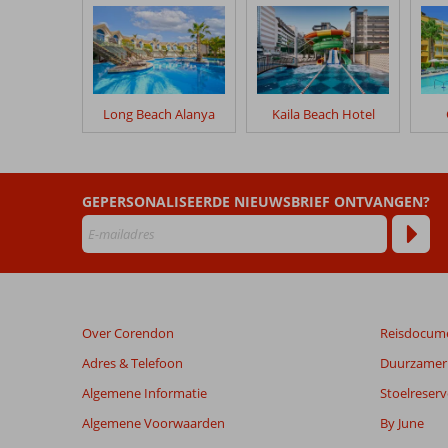
klanten
geschreven
na
hun
verblijf
in
Long Beach Alanya
Kaila Beach Hotel
The
Inn
Resort
GEPERSONALISEERDE NIEUWSBRIEF ONTVANGEN?
Beoordelingen
die
ouder
zijn
dan
48
Over Corendon
Reisdocum
maanden
worden
Adres & Telefoon
Duurzamer 
niet
Algemene Informatie
Stoelreserv
meer
weergegeven
Algemene Voorwaarden
By June
om