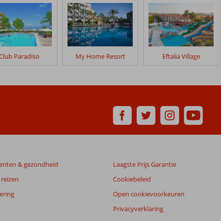
Club Paradiso
My Home Resort
Eftalia Village
enten & gezondheid
Laagste Prijs Garantie
reizen
Cookiebeleid
ering
Open cookievoorkeuren
Privacyverklaring