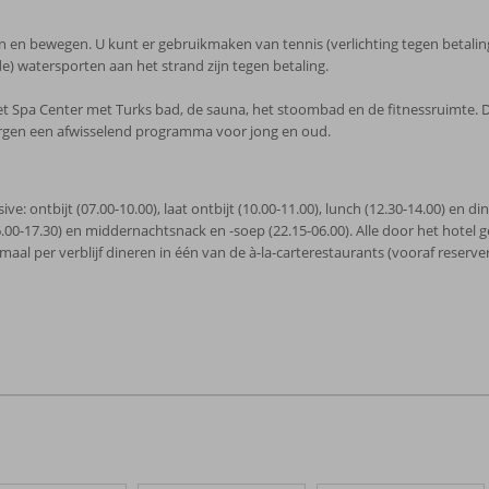
 en bewegen. U kunt er gebruikmaken van tennis (verlichting tegen betaling),
e) watersporten aan het strand zijn tegen betaling.
t Spa Center met Turks bad, de sauna, het stoombad en de fitnessruimte.
rzorgen een afwisselend programma voor jong en oud.
usive: ontbijt (07.00-10.00), laat ontbijt (10.00-11.00), lunch (12.30-14.00) en 
 (16.00-17.30) en middernachtsnack en -soep (22.15-06.00). Alle door het hotel 
aal per verblijf dineren in één van de à-la-carterestaurants (vooraf reserver