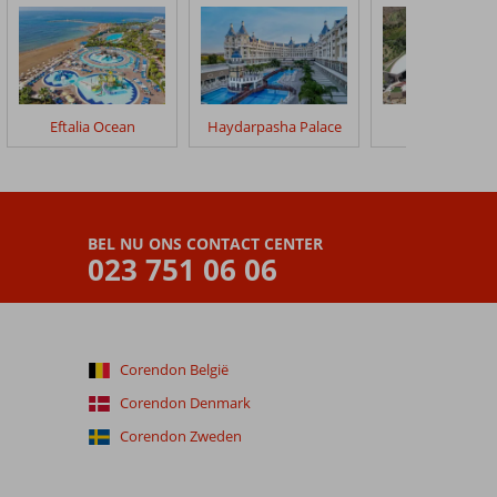
Eftalia Ocean
Haydarpasha Palace
Gold City Hot
BEL NU ONS CONTACT CENTER
023 751 06 06
Corendon België
Corendon Denmark
Corendon Zweden