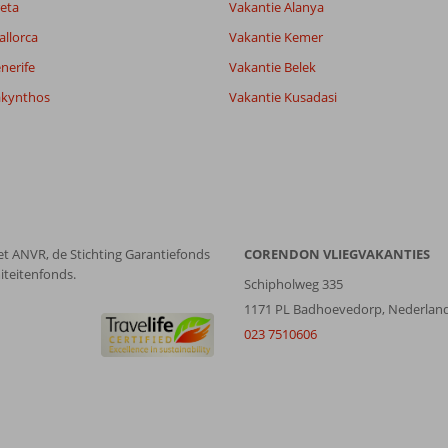
eta
Vakantie Alanya
allorca
Vakantie Kemer
nerife
Vakantie Belek
akynthos
Vakantie Kusadasi
et ANVR, de Stichting Garantiefonds
CORENDON VLIEGVAKANTIES
iteitenfonds.
Schipholweg 335
1171 PL Badhoevedorp, Nederlan
023 7510606