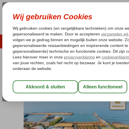
LAST MINUTE
ZOMER 2026
ZONVAKA
Pakketgarantie
Laagsteprijsgarantie*
Gratis
Turkije
Home
Turkse Riviera
Alanya
Turkler
Rubi Platinum Sign
Rubi Platinum Sign
Ultra All Inclusive
-
Hotel