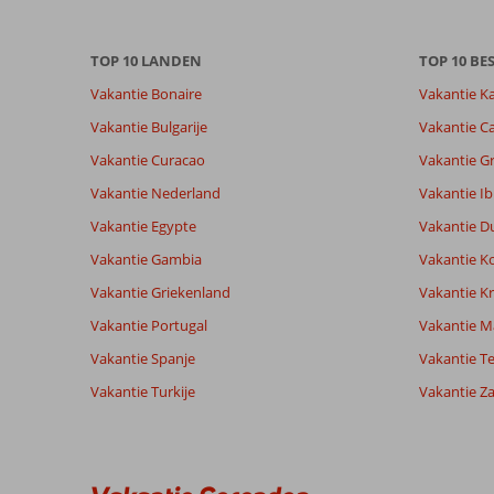
over
onze
TOP 10 LANDEN
TOP 10 B
beoordelingen.
Vakantie Bonaire
Vakantie K
Vakantie Bulgarije
Vakantie Ca
Vakantie Curacao
Vakantie G
Vakantie Nederland
Vakantie Ib
Vakantie Egypte
Vakantie D
Vakantie Gambia
Vakantie K
Vakantie Griekenland
Vakantie Kr
Vakantie Portugal
Vakantie M
Vakantie Spanje
Vakantie Te
Vakantie Turkije
Vakantie Z