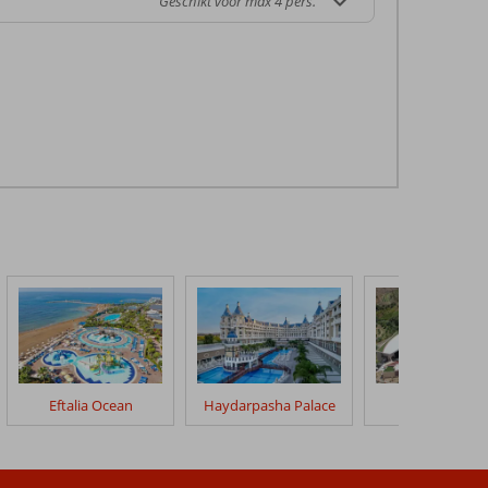
Geschikt voor max 4 pers.
Eftalia Ocean
Haydarpasha Palace
Gold City Hot