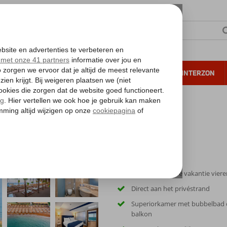
NTIE
VERRE REIZEN
ALL INCLUSIVE
WINTERZON
 annuleren*
Ultra All Inclusive vakantie viere
Direct aan het privéstrand
Superiorkamer met bubbelbad 
balkon