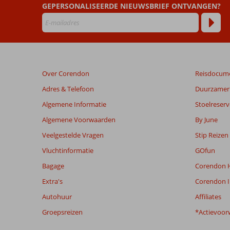
GEPERSONALISEERDE NIEUWSBRIEF ONTVANGEN?
Beoordelingen
die
ouder
zijn
dan
48
Over Corendon
Reisdocum
maanden
worden
Adres & Telefoon
Duurzamer 
niet
Algemene Informatie
Stoelreserv
meer
weergegeven
Algemene Voorwaarden
By June
om
Veelgestelde Vragen
Stip Reizen
de
relevantie
Vluchtinformatie
GOfun
van
Bagage
Corendon H
de
getoonde
Extra's
Corendon I
beoordelingen
Autohuur
Affiliates
te
garanderen.
Groepsreizen
*Actievoor
Meer
info