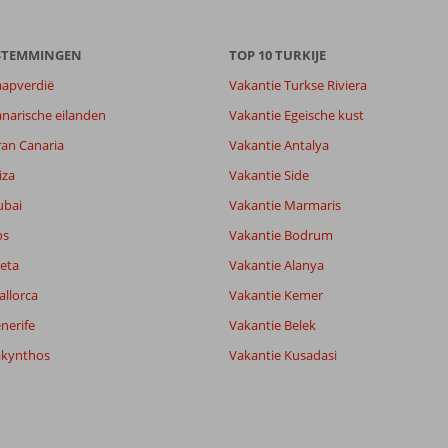
ESTEMMINGEN
TOP 10 TURKIJE
aapverdië
Vakantie Turkse Riviera
narische eilanden
Vakantie Egeische kust
ran Canaria
Vakantie Antalya
iza
Vakantie Side
ubai
Vakantie Marmaris
os
Vakantie Bodrum
eta
Vakantie Alanya
allorca
Vakantie Kemer
nerife
Vakantie Belek
akynthos
Vakantie Kusadasi