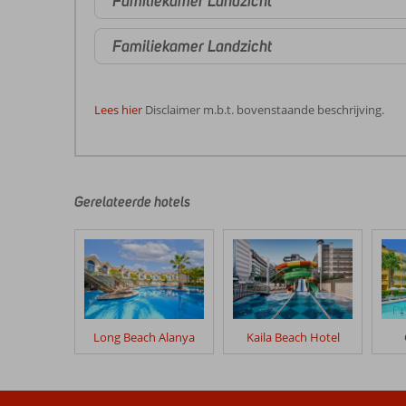
Familiekamer Landzicht
Familiekamer Landzicht
Lees hier
Disclaimer m.b.t. bovenstaande beschrijving.
De
beoordelingen
zijn
door
Gerelateerde hotels
onze
klanten
geschreven
na
hun
verblijf
in
Long Beach Alanya
Kaila Beach Hotel
Rubi
Platinum
Sign