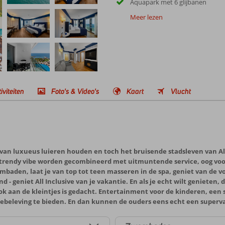
Aquapark met 6 glijbanen
Meer lezen
iviteiten
Foto's & Video's
Kaart
Vlucht
ie van luxueus luieren houden en toch het bruisende stadsleven van 
endy vibe worden gecombineerd met uitmuntende service, oog voor de
mbaden, laat je van top tot teen masseren in de spa, geniet van de vo
nd - geniet All Inclusive van je vakantie. En als je echt wilt geniete
t ook aan de kleintjes is gedacht. Entertainment voor de kinderen, ee
iebeleving te bieden. En dan kunnen de ouders eens echt een superv