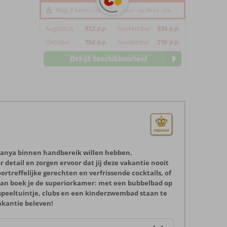
Nog 3 kamer(s) beschikbaar op deze site
Augustus
932
p.p.
September
834
p.p.
Oktober
704
p.p.
November
719
p.p.
Bekijk beschikbaarheid
Alanya binnen handbereik willen hebben.
tail en zorgen ervoor dat jij deze vakantie nooit
ortreffelijke gerechten en verfrissende cocktails, of
n, dan boek je de superiorkamer: met een bubbelbad op
n speeltuintje, clubs en een kinderzwembad staan te
akantie beleven!