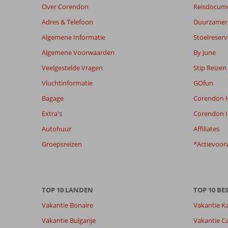
Over Corendon
Reisdocum
worden
niet
Adres & Telefoon
Duurzamer 
meer
Algemene Informatie
Stoelreserv
weergegeven
om
Algemene Voorwaarden
By June
de
Veelgestelde Vragen
Stip Reizen
relevantie
van
Vluchtinformatie
GOfun
de
Bagage
Corendon H
getoonde
beoordelingen
Extra's
Corendon I
te
Autohuur
Affiliates
garanderen.
Meer
Groepsreizen
*Actievoor
info
over
onze
beoordelingen.
TOP 10 LANDEN
TOP 10 B
Vakantie Bonaire
Vakantie K
Vakantie Bulgarije
Vakantie Ca