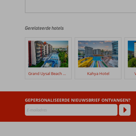
De
beoordelingen
zijn
door
Gerelateerde hotels
onze
klanten
geschreven
na
hun
verblijf
in
Grand Uysal Beach & Spa
Kahya Hotel
Galaxy
Beach
Beoordelingen
GEPERSONALISEERDE NIEUWSBRIEF ONTVANGEN?
die
ouder
zijn
dan
48
maanden