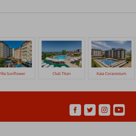
Villa Sunflower
Club Titan
Kaia Coracesium