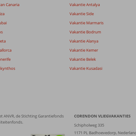
ran Canaria
Vakantie Antalya
iza
Vakantie Side
ubai
Vakantie Marmaris
os
Vakantie Bodrum
eta
Vakantie Alanya
allorca
Vakantie Kemer
nerife
Vakantie Belek
akynthos
Vakantie Kusadasi
et ANVR, de Stichting Garantiefonds
CORENDON VLIEGVAKANTIES
iteitenfonds.
Schipholweg 335
1171 PL Badhoevedorp, Nederlan