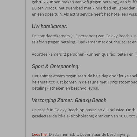
gebruik kunnen maken van wifi (tegen betaling), een buffe
Buiten vindt u het zwembad met kinderbad en ligbedden en 
en een speeltuin. Als extra service heeft het hotel een wa
Uw hotelkamer:
De standaardkamers (1-3 personen) van Galaxy Beach zijn ver
telefoon (tegen betaling). Badkamer met douche, toilet en 
Voordeelkamers (2 personen) kunnen qua faciliteiten en l
Sport & Ontspanning:
Het animatieteam organiseert de hele dag door leuke spel
helemaal tot rust komen in de sauna met Turks stoombad (g
betaling), schaken en beachvolleybal.
Verzorging Zomer: Galaxy Beach
U verblijft in Galaxy Beach op basis van All Inclusive. Ontbij
geselecteerde lokale (alcoholische) dranken van 10.00 tot
Lees hier
Disclaimer m.b.t. bovenstaande beschrijving.