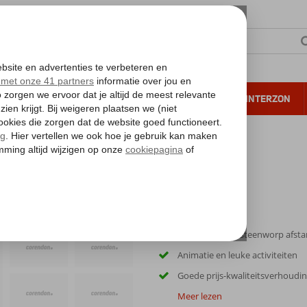
NTIE
VERRE REIZEN
ALL INCLUSIVE
WINTERZON
 annuleren*
Privéstrand op steenworp afst
Animatie en leuke activiteiten
Goede prijs-kwaliteitsverhoudi
Meer lezen