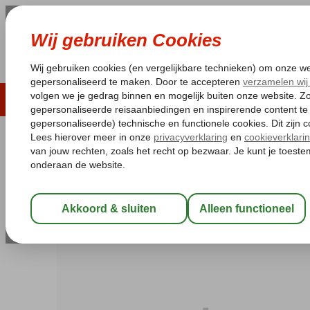
LAST MINUTE
ZOMER 2026
ZONVAKA
Pakketgarantie
Laagsteprijsgarantie*
Gratis
Turkije
Home
Turkse Riviera
Alanya
Mahmutlar
Galaxy Beach
Galaxy Beach
All Inclusive
-
Hotel