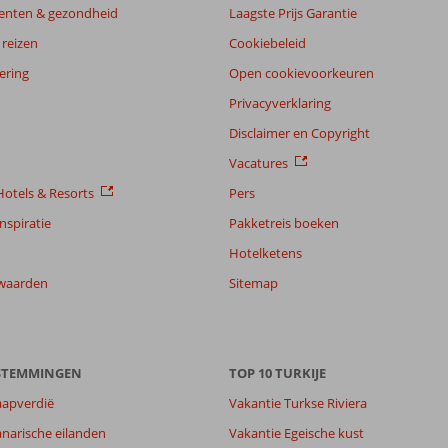
enten & gezondheid
Laagste Prijs Garantie
reizen
Cookiebeleid
ering
Open cookievoorkeuren
Privacyverklaring
Disclaimer en Copyright
Vacatures
otels & Resorts
Pers
nspiratie
Pakketreis boeken
Hotelketens
waarden
Sitemap
ESTEMMINGEN
TOP 10 TURKIJE
aapverdië
Vakantie Turkse Riviera
narische eilanden
Vakantie Egeische kust