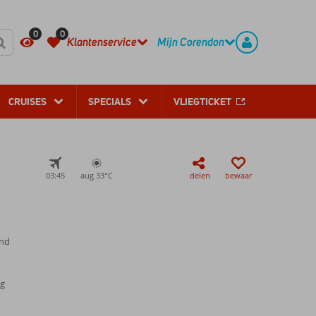
REGISTREER
CONTACT
0
0
Klantenservice
Mijn Corendon
CRUISES
SPECIALS
VLIEGTICKET
03:45
aug 33°
C
delen
bewaar
and
ng