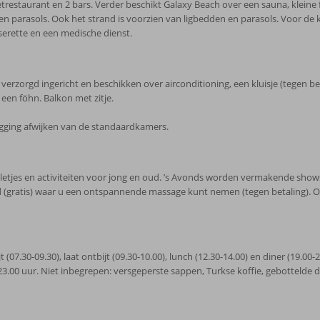
trestaurant en 2 bars. Verder beschikt Galaxy Beach over een sauna, kleine
parasols. Ook het strand is voorzien van ligbedden en parasols. Voor de kle
sserette en een medische dienst.
zorgd ingericht en beschikken over airconditioning, een kluisje (tegen betali
een föhn. Balkon met zitje.
igging afwijken van de standaardkamers.
letjes en activiteiten voor jong en oud. ’s Avonds worden vermakende shows
ratis) waar u een ontspannende massage kunt nemen (tegen betaling). Overige
t (07.30-09.30), laat ontbijt (09.30-10.00), lunch (12.30-14.00) en diner (19.00-2
 23.00 uur. Niet inbegrepen: versgeperste sappen, Turkse koffie, gebottelde 