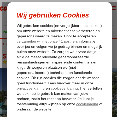
Pakketgarantie
Turkije
Home
Turkse Riviera
Alanya
Konakli
Saphir Hotel & Villas
Saphir Hotel & Villas
Ultra All Inclusive
-
Hotel