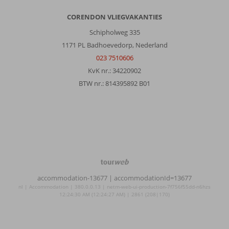
CORENDON VLIEGVAKANTIES
Schipholweg 335
1171 PL Badhoevedorp, Nederland
023 7510606
KvK nr.: 34220902
BTW nr.: 814395892 B01
TourWeb
©
accommodation-13677
| accommodationId=13677
NetMatch
nl | Accommodation | 380.0.0.13 | netm-web-ui-production-7f756f55dd-n6hzs
12:24:30 AM (12:24:27 AM) | 2861 (208|170)