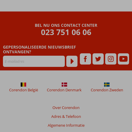
Hotel
&
Villas
BEL NU ONS CONTACT CENTER
Beoordelingen
023 751 06 06
die
ouder
GEPERSONALISEERDE NIEUWSBRIEF
zijn
ONTVANGEN?
dan
48
maanden
worden
niet
meer
weergegeven
Corendon België
Corendon Denmark
Corendon Zweden
om
de
relevantie
Over Corendon
van
Adres & Telefoon
de
getoonde
Algemene Informatie
beoordelingen