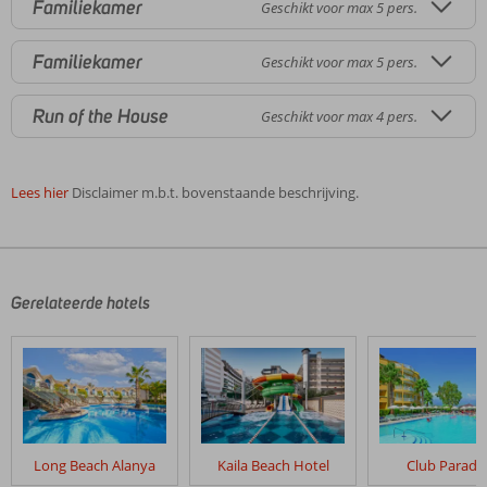
Familiekamer
Geschikt voor max 5 pers.
Familiekamer
Geschikt voor max 5 pers.
Run of the House
Geschikt voor max 4 pers.
Lees hier
Disclaimer m.b.t. bovenstaande beschrijving.
De
beoordelingen
zijn
door
Gerelateerde hotels
onze
klanten
geschreven
na
hun
verblijf
in
Long Beach Alanya
Kaila Beach Hotel
Club Paradi
Saphir