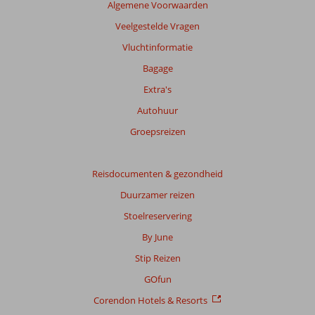
Algemene Voorwaarden
te
garanderen.
Veelgestelde Vragen
Meer
Vluchtinformatie
info
over
Bagage
onze
Extra's
beoordelingen.
Autohuur
Groepsreizen
Reisdocumenten & gezondheid
Duurzamer reizen
Stoelreservering
By June
Stip Reizen
GOfun
Corendon Hotels & Resorts