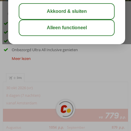
03:45
aug 33°
C
delen
bewaar
Prachtig uitzicht over zee
Op loopafstand van het centrum
Hotel voor het gehele gezin
Onbezorgd Ultra All Inclusive genieten
Meer lezen
+
30 okt 2026 (vr)
8 dagen (7 nachten)
vanaf Amsterdam
779
va
p.p.
Augustus
1054
p.p.
September
879
p.p.