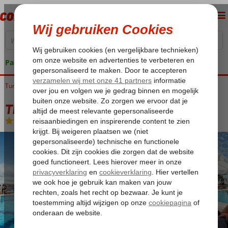
Pakketgarantie
Turkije
Home
Turkse Riviera
Alanya
Kargicak
The Lumos Deluxe Resort
The Lumos Deluxe Resort
Ultra All Inclusive
-
Hotel