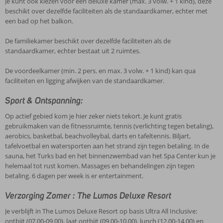
Je kunt ook kiezen voor een deluxe kamer (max. 3 volw. + 1 kind), deze
beschikt over dezelfde faciliteiten als de standaardkamer, echter met
een bad op het balkon.
De familiekamer beschikt over dezelfde faciliteiten als de
standaardkamer, echter bestaat uit 2 ruimtes.
De voordeelkamer (min. 2 pers. en max. 3 volw. + 1 kind) kan qua
faciliteiten en ligging afwijken van de standaardkamer.
Sport & Ontspanning:
Op actief gebied kom je hier zeker niets tekort. Je kunt gratis
gebruikmaken van de fitnessruimte, tennis (verlichting tegen betaling),
aerobics, basketbal, beachvolleybal, darts en tafeltennis. Biljart,
tafelvoetbal en watersporten aan het strand zijn tegen betaling. In de
sauna, het Turks bad en het binnenzwembad van het Spa Center kun je
helemaal tot rust komen. Massages en behandelingen zijn tegen
betaling. 6 dagen per week is er entertainment.
Verzorging Zomer : The Lumos Deluxe Resort
Je verblijft in The Lumos Deluxe Resort op basis Ultra All Inclusive:
ontbijt (07.00-09.00), laat ontbijt (09.00-10.00), lunch (12.00-14.00) en