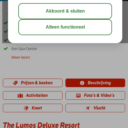
03:45
aug 33°
C
delen
bewaar
Op ca. 150 meter van het strand
3 à-la-carterestaurants
Zwembad met glijbanen
Een Spa Center
Meer lezen
Prijzen & boeken
Beschrijving
Activiteiten
Foto's & Video's
Kaart
Vlucht
The Lumos Deluxe Resort