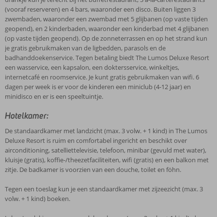
(vooraf reserveren) en 4 bars, waaronder een disco. Buiten liggen 3
zwembaden, waaronder een zwembad met 5 glijbanen (op vaste tijden
geopend), en 2 kinderbaden, waaronder een kinderbad met 4 glijbanen
(op vaste tijden geopend). Op de zonneterrassen en op het strand kun
je gratis gebruikmaken van de ligbedden, parasols en de
badhanddoekenservice. Tegen betaling biedt The Lumos Deluxe Resort
een wasservice, een kapsalon, een doktersservice, winkeltjes,
internetcafé en roomservice. Je kunt gratis gebruikmaken van wifi. 6
dagen per week is er voor de kinderen een miniclub (4-12 jaar) en
minidisco en er is een speeltuintje.
Hotelkamer:
De standaardkamer met landzicht (max. 3 volw. + 1 kind) in The Lumos
Deluxe Resort is ruim en comfortabel ingericht en beschikt over
airconditioning, satelliettelevisie, telefoon, minibar (gevuld met water),
kluisje (gratis), koffie-/theezetfaciliteiten, wifi (gratis) en een balkon met
zitje. De badkamer is voorzien van een douche, toilet en föhn.
Tegen een toeslag kun je een standaardkamer met zijzeezicht (max. 3
volw. + 1 kind) boeken.