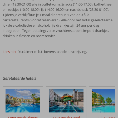
diner (18.30-21.00) alle in buffetvorm. Snacks (11.00-17.00), koffie/thee
en koekjes (10.00-18.00), ijs (14.00-16.00) en nachtsnack (23.30-01.00).
Tijdens je verblijf kun je 1 maal dineren in 1 van de 3 à-la-
carterestaurants (vooraf reserveren). Alle door het hotel geselecteerde
lokale alcoholische en alcoholvrije drankjes zijn 24 uur per dag
inbegrepen. Tegen betaling: verse vruchtensappen, import drankjes,
drinken in flessen en roomservice.
Lees hier
Disclaimer m.b.t. bovenstaande beschrijving.
De
beoordelingen
zijn
door
Gerelateerde hotels
onze
klanten
geschreven
na
hun
verblijf
in
Long Beach Alanya
Kaila Beach Hotel
Club Paradi