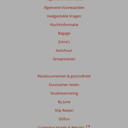
beoordelingen
Algemene Voorwaarden
te
garanderen.
Veelgestelde Vragen
Meer
Vluchtinformatie
info
over
Bagage
onze
Extra's
beoordelingen.
Autohuur
Groepsreizen
Reisdocumenten & gezondheid
Duurzamer reizen
Stoelreservering
By June
Stip Reizen
GOfun
Corendon Hotels & Resorts