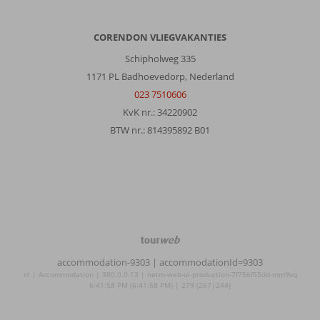
CORENDON VLIEGVAKANTIES
Schipholweg 335
1171 PL Badhoevedorp, Nederland
023 7510606
KvK nr.: 34220902
BTW nr.: 814395892 B01
TourWeb
©
accommodation-9303
| accommodationId=9303
NetMatch
nl | Accommodation | 380.0.0.13 | netm-web-ui-production-7f756f55dd-mm9vq
6:41:58 PM (6:41:58 PM) | 279 (267|244)