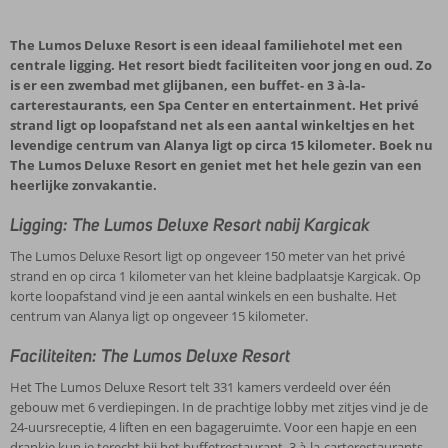
The Lumos Deluxe Resort is een ideaal familiehotel met een
centrale ligging. Het resort biedt faciliteiten voor jong en oud. Zo
is er een zwembad met glijbanen, een buffet- en 3 à-la-
carterestaurants, een Spa Center en entertainment. Het privé
strand ligt op loopafstand net als een aantal winkeltjes en het
levendige centrum van Alanya ligt op circa 15 kilometer. Boek nu
The Lumos Deluxe Resort en geniet met het hele gezin van een
heerlijke zonvakantie.
Ligging: The Lumos Deluxe Resort nabij Kargicak
The Lumos Deluxe Resort ligt op ongeveer 150 meter van het privé
strand en op circa 1 kilometer van het kleine badplaatsje Kargicak. Op
korte loopafstand vind je een aantal winkels en een bushalte. Het
centrum van Alanya ligt op ongeveer 15 kilometer.
Faciliteiten: The Lumos Deluxe Resort
Het The Lumos Deluxe Resort telt 331 kamers verdeeld over één
gebouw met 6 verdiepingen. In de prachtige lobby met zitjes vind je de
24-uursreceptie, 4 liften en een bagageruimte. Voor een hapje en een
drankje kun je terecht bij het buffetrestaurant, 3 à-la-carterestaurants