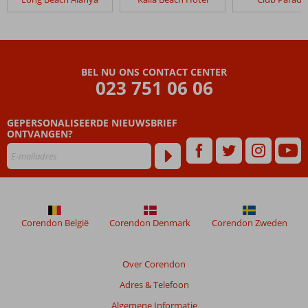
The
Lumos
Deluxe
Resort
BEL NU ONS CONTACT CENTER
Beoordelingen
023 751 06 06
die
ouder
GEPERSONALISEERDE NIEUWSBRIEF
zijn
ONTVANGEN?
dan
48
maanden
worden
niet
meer
weergegeven
Corendon België
Corendon Denmark
Corendon Zweden
om
de
relevantie
Over Corendon
van
Adres & Telefoon
de
getoonde
Algemene Informatie