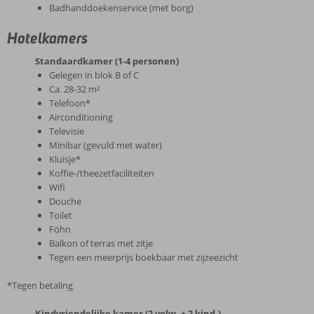
Badhanddoekenservice (met borg)
Hotelkamers
Standaardkamer (1-4 personen)
Gelegen in blok B of C
Ca. 28-32 m²
Telefoon*
Airconditioning
Televisie
Minibar (gevuld met water)
Kluisje*
Koffie-/theezetfaciliteiten
Wifi
Douche
Toilet
Föhn
Balkon of terras met zitje
Tegen een meerprijs boekbaar met zijzeezicht
*Tegen betaling
Kindvriendelijke kamer (2 volw. + 2 kind.)