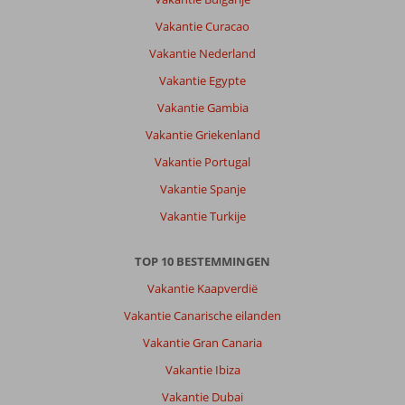
Alanya:
Vakantie Curacao
Als
je
Vakantie Nederland
de
Vakantie Egypte
beste
vakantie
Vakantie Gambia
ooit
Vakantie Griekenland
wilt,
lees
Vakantie Portugal
dan
Vakantie Spanje
deze
lange
Vakantie Turkije
en
eerlijke
TOP 10 BESTEMMINGEN
review.
Ik
Vakantie Kaapverdië
was
Vakantie Canarische eilanden
in
de
Vakantie Gran Canaria
laatste
Vakantie Ibiza
week
van
Vakantie Dubai