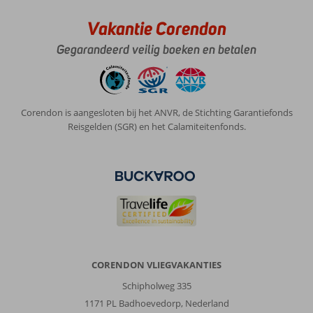
dag
een
Vakantie Corendon
visthema
met
Gegarandeerd veilig boeken en betalen
sushi,
krab,
inktvis
en
Corendon is aangesloten bij het ANVR, de Stichting Garantiefonds
nog
Reisgelden (SGR) en het Calamiteitenfonds.
veel
meer.
Er
is
genoeg
eten
om
een
hele
week
CORENDON VLIEGVAKANTIES
lang
steeds
Schipholweg 335
iets
1171 PL Badhoevedorp, Nederland
anders