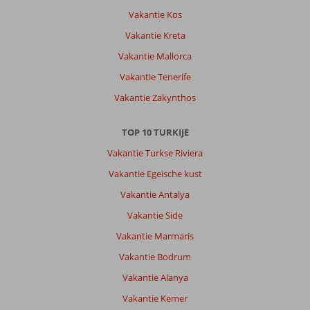
oktober
Vakantie Kos
2025
in
Vakantie Kreta
Kaila
Vakantie Mallorca
Beach.
Dit
Vakantie Tenerife
is
Vakantie Zakynthos
het
beste
hotel
TOP 10 TURKIJE
dat
Vakantie Turkse Riviera
je
kunt
Vakantie Egeische kust
kiezen
Vakantie Antalya
in
Alanya.
Vakantie Side
Ik
Vakantie Marmaris
ben
in
Vakantie Bodrum
veel
Vakantie Alanya
hotels
in
Vakantie Kemer
Turkije