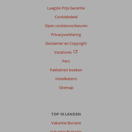
onze
klanten
Laagste Prijs Garantie
Taal
Cookiebeleid
Nederlands (NL) (3)
Open cookievoorkeuren
Filter
Privacyverklaring
reisgezelschap
Disclaimer en Copyright
Alle
Vacatures
Sorteren
op
Pers
datum (nieuw > oud)
Pakketreis boeken
Hotelketens
Adam
10
Sitemap
Nederland
Met partner
,
24 oktober 2025
TOP 10 LANDEN
Over
Vakantie Bonaire
Excursiereizen
Vakantie Bulgarije