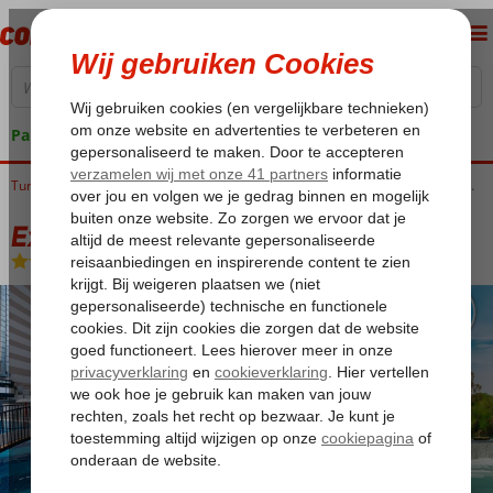
Pakketgarantie
Home
Turkije
Turkse Riviera
Alanya
Excursiereizen Alanya
Excursiereis & Kaila Beach Hotel
Excursiereis & Kaila Beach Hotel
All Inclusive
-
Hotel