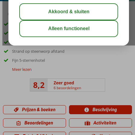
03:45
aug 33°
C
delen
bewaar
*Excursiepakket met 3 excursies t.w.v. € 129,- nu vanaf € 99,- p.p.
Zwembad met glijbanen
3 à-la-carterestaurants
Strand op steenworp afstand
Fijn 5-sterrenhotel
Meer lezen
8,2
Zeer goed
6 beoordelingen
Prijzen & boeken
Beschrijving
Beoordelingen
Activiteiten