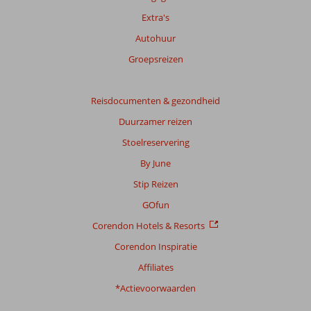
over
Extra's
onze
beoordelingen.
Autohuur
Groepsreizen
Totale
score
Reisdocumenten & gezondheid
Gebaseerd
Duurzamer reizen
op:
6
Stoelreservering
beoordelingen
By June
Stip Reizen
Scoreverdeling
GOfun
Algemene indruk
8,2
Eten
8,2
Corendon Hotels & Resorts
Ligging
8,3
Kamers
8,3
Service
8,7
Kindvriendelijk
8,0
Corendon Inspiratie
Prijs/kwaliteit
8,7
Wifi kwaliteit
5,3
Affiliates
*Actievoorwaarden
Ervaringen
van