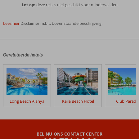
Let op:
deze reis is niet geschikt voor mindervaliden.
Lees hier
Disclaimer m.b.t. bovenstaande beschrijving.
De
beoordelingen
zijn
door
Gerelateerde hotels
onze
klanten
geschreven
na
hun
verblijf
in
Long Beach Alanya
Kaila Beach Hotel
Club Paradi
Excursiereis
&
Kaila
Beach
Hotel
BEL NU ONS CONTACT CENTER