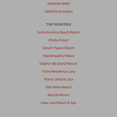
Vakantie Belek
geweest,
maar
Vakantie Kusadasi
deze
is
TOP 10 HOTELS
echt
heel,
Sunis Kumkoy Beach Resort
heel,
Eftalia Ocean
héél
goed.
Saturn Palace Resort
Het
Haydarpasha Palace
restaurant
heeft
Delphin BE Grand Resort
verschillende
Fame Residence Lara
thema’s
op
Titanic Deluxe Lara
verschillende
Side Mare Resort
dagen.
Zo
Miracle Resort
was
Aska Lara Resort & Spa
er
op
één