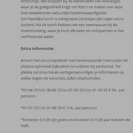
landschap. We stoppen bij de watervallen van Manavgat,
waar je de gelegenheid krijgt om foto's te maken van deze
indrukwekkende natuurlijke bezienswaardigheid.
Een heerlijke lunch is inbegrepen (drankjes zijn tegen extra
kosten). Na de lunch hebben we een zwempauze bij de
riviermonding, waar je kunt afkoelen en ontspannen in het
verfrissende water.
Extra informatie:
Je kunt het excursiepakket met bovenstaande 3 excursies ter
plaatse optioneel bijboeken te voldoen bij aankomst. Ter
plekke zal onze lokale vertegenwoordiger je informeren op
welke dagen de excursies zullen plaatsvinden.
*01-04-’25 t/m 30-06-’25 en 01-09-’25 t/m 31-10-’25 € 99,- per
persoon.
*01-07-’25 t/m 31-08-’25 € 114,- per persoon.
*Kinderen 0-5,99 zijn gratis en kinderen 6-11,99 jaar betalen de
helft.