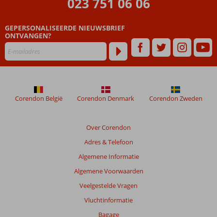
023 751 06 06
Beoordelingen
die
GEPERSONALISEERDE NIEUWSBRIEF
ouder
ONTVANGEN?
zijn
dan
48
maanden
worden
niet
meer
Corendon België
Corendon Denmark
Corendon Zweden
weergegeven
om
de
Over Corendon
relevantie
Adres & Telefoon
van
de
Algemene Informatie
getoonde
Algemene Voorwaarden
beoordelingen
te
Veelgestelde Vragen
garanderen.
Vluchtinformatie
Meer
info
Bagage