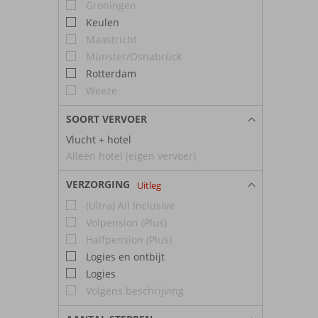
Groningen
Keulen
Maastricht
Münster/Osnabrück
Rotterdam
Weeze
SOORT VERVOER
Vlucht + hotel
Alleen hotel (eigen vervoer)
VERZORGING
Uitleg
(Ultra) All Inclusive
Volpension (Plus)
Halfpension (Plus)
Logies en ontbijt
Logies
Volgens beschrijving