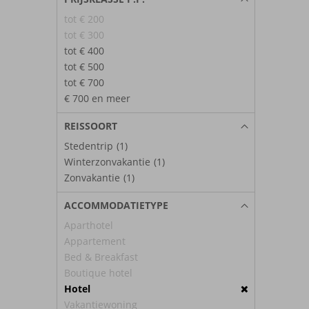
tot € 200
tot € 300
tot € 400
tot € 500
tot € 700
€ 700 en meer
REISSOORT
Stedentrip
(1)
Winterzonvakantie
(1)
Zonvakantie
(1)
ACCOMMODATIETYPE
Aparthotel
Appartement
Bed & Breakfast
Boutique hotel
Hotel
Vakantiewoning