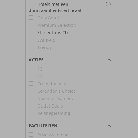
(1)
Hotels met een
duurzaamheidscertificaat
Only Adult
Premium Selection
(1)
Stedentrips
Swim-up
Trendy
ACTIES
16
17
Corendon Villa's
Corendon's Choice
Nazomer Kanjers
Outlet Deals
Reisbegeleiding
FACILITEITEN
Privé zwembad