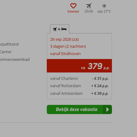
bewaar
03:00
sep 27°
C
+
26 sep 2026 (za)
oopafstand
3 dagen (2 nachten)
Center
vanaf Eindhoven
et binnenzwembad
379
va
p.p.
vanaf Charleroi
- € 31
p.p.
vanaf Rotterdam
+ € 24
p.p.
vanaf Amsterdam
+ € 39
p.p.
Bekijk deze vakantie