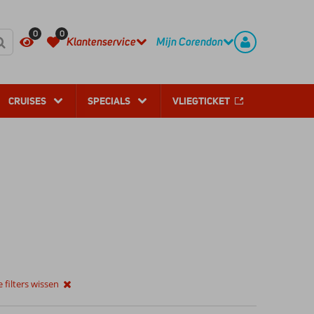
REGISTREER
CONTACT
0
0
Klantenservice
Mijn Corendon
CRUISES
SPECIALS
VLIEGTICKET
e filters wissen