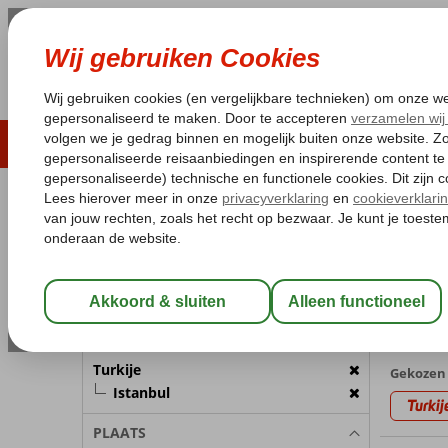
LAST MINUTE
ZOMER 2026
ZONVAKA
Pakketgarantie
Laagsteprijsgarantie*
Gratis
REISGEZELSCHAP
Home
Va
Kamer 1:
2 Personen
Zincir
met Hote
Wijzig Reisgezelschap
1 aanbi
BESTEMMING
Turkije
Gekozen 
Istanbul
Turkij
PLAATS