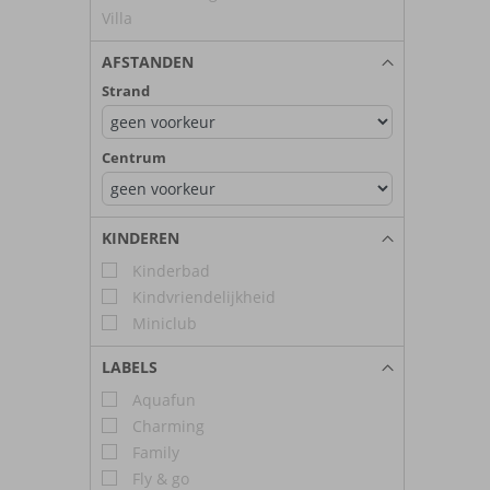
Villa
AFSTANDEN
Strand
Centrum
KINDEREN
Kinderbad
Kindvriendelijkheid
Miniclub
LABELS
Aquafun
Charming
Family
Fly & go