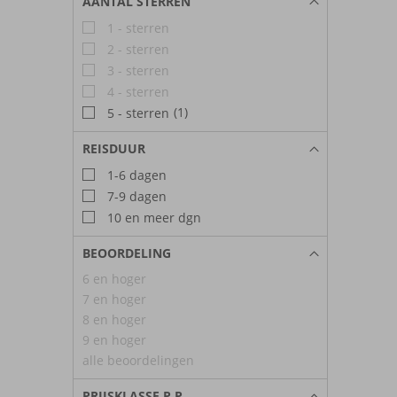
AANTAL STERREN
1 - sterren
2 - sterren
3 - sterren
4 - sterren
(1)
5 - sterren
REISDUUR
1-6 dagen
7-9 dagen
10 en meer dgn
BEOORDELING
6 en hoger
7 en hoger
8 en hoger
9 en hoger
alle beoordelingen
PRIJSKLASSE P.P.