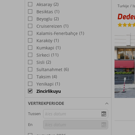
(2)
Aksaray
Turkije
Dedeman
Home
I
(1)
Besiktas
Dedem
(2)
Beyoglu
(1)
Cruisereizen
(1)
Kalamis-Fenerbahçe
(1)
Karaköy
(1)
Kumkapi
(11)
Sirkeci
(2)
Sisli
(6)
Sultanahmet
(4)
Taksim
(1)
Yenikapi
Zincirlikuyu
VERTREKPERIODE
Tussen
En