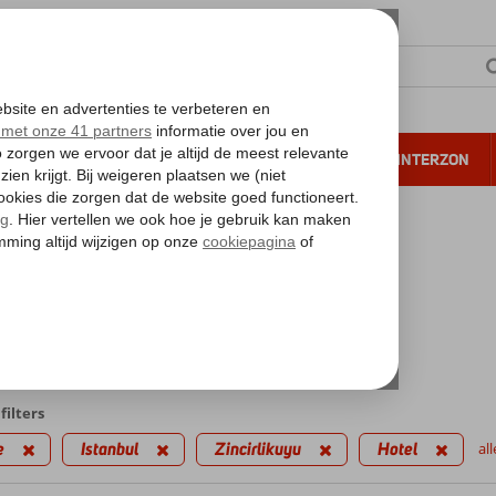
NTIE
VERRE REIZEN
ALL INCLUSIVE
WINTERZON
 annuleren*
kantie reizen
likuyu
l
edingen
filters
e
Istanbul
Zincirlikuyu
Hotel
all