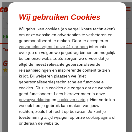
Pakketgarantie
Turkije
Home
Istanbul
Taksim
Golden Age I
Golden Age I
Logies en ontbijt
-
Hotel