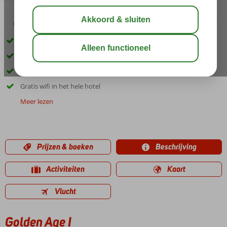
03:00
aug 31°
C
delen
bewaar
Gelegen in de wijk Taksim
Een buitenzwembad
Terras met uitzicht over de Bosporus
Gratis wifi in het hele hotel
Meer lezen
Prijzen & boeken
Beschrijving
Activiteiten
Kaart
Vlucht
Golden Age I