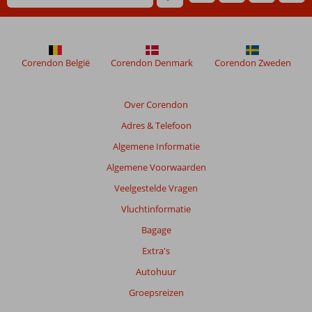
worden
niet
meer
weergegeven
om
Corendon België
Corendon Denmark
Corendon Zweden
de
relevantie
van
Over Corendon
de
Adres & Telefoon
getoonde
beoordelingen
Algemene Informatie
te
Algemene Voorwaarden
garanderen.
Meer
Veelgestelde Vragen
info
Vluchtinformatie
over
onze
Bagage
beoordelingen.
Extra's
Autohuur
Groepsreizen